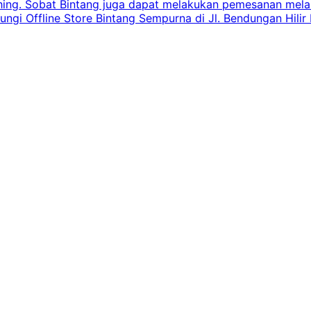
shing. Sobat Bintang juga dapat melakukan pemesanan melalui
 Offline Store Bintang Sempurna di Jl. Bendungan Hilir N