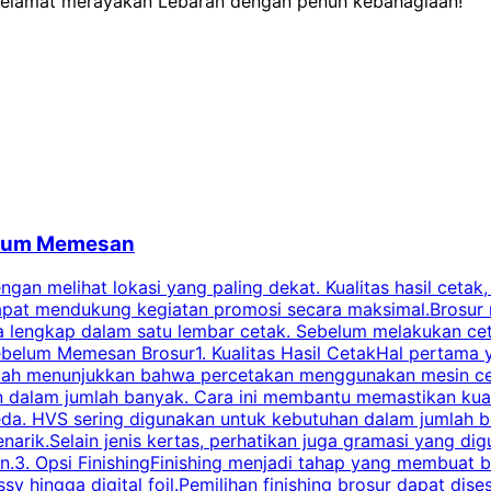
selamat merayakan Lebaran dengan penuh kebahagiaan!
belum Memesan
an melihat lokasi yang paling dekat. Kualitas hasil cetak,
dapat mendukung kegiatan promosi secara maksimal.Brosur
engkap dalam satu lembar cetak. Sebelum melakukan cetak 
belum Memesan Brosur1. Kualitas Hasil CetakHal pertama ya
pecah menunjukkan bahwa percetakan menggunakan mesin ce
 dalam jumlah banyak. Cara ini membantu memastikan kuali
eda. HVS sering digunakan untuk kebutuhan dalam jumlah 
arik.Selain jenis kertas, perhatikan juga gramasi yang d
.3. Opsi FinishingFinishing menjadi tahap yang membuat br
ossy hingga digital foil.Pemilihan finishing brosur dapat 