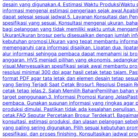
desain yang digunakan.4. Estimasi Waktu ProduksiWaktu p
informasi mengenai estimasi pengerjaan sejak awal.Apabi
dapat selesai sesuai jadwal.5. Layanan Konsultasi dan P
spesifikasi yang sesuai. Konsultasi mengenai ukuran, ba
bagi pelanggan yang tidak memiliki waktu untuk mengam
UkuranUkuran brosur perlu disesuaikan dengan jumlah inf
kebutuhan promosi.Ukuran yang tepat membantu informasi 
memengaruhi cara informasi disajikan. Lipatan dua, lipata
alur informasi sehingga pembaca dapat memahami isi br
anggaran. HVS menjadi pilihan yang ekonomis, sedangka
visual.Menyesuaikan spesifikasi sejak awal membantu pro
resolusi minimal 300 dpi agar hasil cetak tetap tajam. Past
format PDF agar tata letak dan elemen desain tetap sesu
yang Sering Terjadi Saat Cetak Brosur1. Resolusi Desain R
cetak tetap jelas.2. Salah Memilih BahanPemilihan bahan
target penggunaan.3. Informasi Promosi Kurang JelasPast
pembaca. Gunakan susunan informasi yang ringkas agar p
produksi dimulai. Pastikan tidak ada kesalahan penulisan
cetak.FAQ Seputar Percetakan Brosur Terdekat1. Bagaimana
konsultasi, estimasi produksi, dan ulasan pelanggan seb
yang paling sering digunakan. Pilih sesuai kebutuhan pr
spesifikasi, dan proses finishing. Konsultasikan jadwa