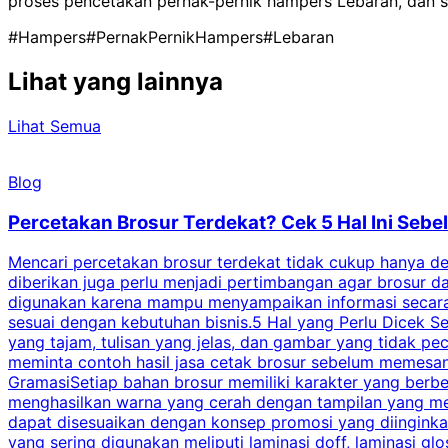
proses pencetakan pernak-pernik hampers Lebaran, dan 
#Hampers
#PernakPernikHampers
#Lebaran
Lihat yang lainnya
Lihat Semua
Blog
Percetakan Brosur Terdekat? Cek 5 Hal Ini Se
Mencari percetakan brosur terdekat tidak cukup hanya deng
diberikan juga perlu menjadi pertimbangan agar brosur 
digunakan karena mampu menyampaikan informasi secara l
sesuai dengan kebutuhan bisnis.5 Hal yang Perlu Dicek Se
yang tajam, tulisan yang jelas, dan gambar yang tidak 
meminta contoh hasil jasa cetak brosur sebelum memesan
GramasiSetiap bahan brosur memiliki karakter yang berb
menghasilkan warna yang cerah dengan tampilan yang men
dapat disesuaikan dengan konsep promosi yang diinginkan
yang sering digunakan meliputi laminasi doff, laminasi gl