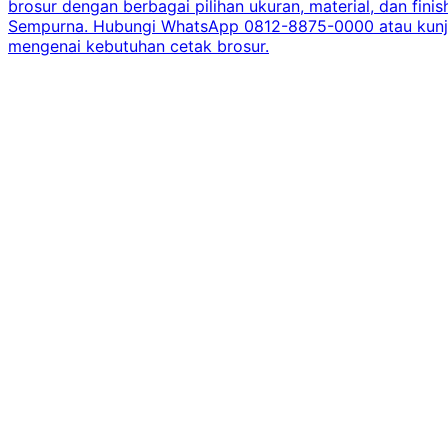
brosur dengan berbagai pilihan ukuran, material, dan fini
Sempurna. Hubungi WhatsApp 0812-8875-0000 atau kunjungi
mengenai kebutuhan cetak brosur.