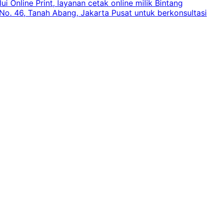
 Online Print, layanan cetak online milik Bintang
o. 46, Tanah Abang, Jakarta Pusat untuk berkonsultasi