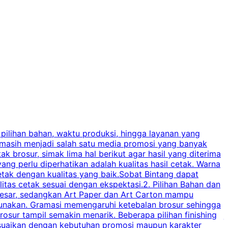
 pilihan bahan, waktu produksi, hingga layanan yang
C
 masih menjadi salah satu media promosi yang banyak
a
brosur, simak lima hal berikut agar hasil yang diterima
p
ng perlu diperhatikan adalah kualitas hasil cetak. Warna
s
tak dengan kualitas yang baik.Sobat Bintang dapat
tas cetak sesuai dengan ekspektasi.2. Pilihan Bahan dan
u
besar, sedangkan Art Paper dan Art Carton mampu
s
igunakan. Gramasi memengaruhi ketebalan brosur sehingga
a
osur tampil semakin menarik. Beberapa pilihan finishing
j
disesuaikan dengan kebutuhan promosi maupun karakter
k