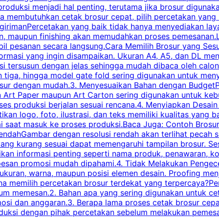
roduksi menjadi hal penting, terutama jika brosur digunak
la membutuhkan cetak brosur cepat, pilih percetakan yang
engirimanPercetakan yang baik tidak hanya menyediakan la
han, maupun finishing akan memudahkan proses pemesanan.L
bil pesanan secara langsung.Cara Memilih Brosur yang Se
ormasi yang ingin disampaikan. Ukuran A4, A5, dan DL menj
tersusun dengan jelas sehingga mudah dibaca oleh calon p
n tiga, hingga model gate fold sering digunakan untuk meny
osur dengan mudah.3. Menyesuaikan Bahan dengan BudgetPe
n Art Paper maupun Art Carton sering digunakan untuk ke
ses produksi berjalan sesuai rencana.4. Menyiapkan Desai
ikan logo, foto, ilustrasi, dan teks memiliki kualitas yang 
ai saat masuk ke proses produksi.Baca Juga: Contoh Brosu
endahGambar dengan resolusi rendah akan terlihat pecah saa
 yang kurang sesuai dapat memengaruhi tampilan brosur. S
ikan informasi penting seperti nama produk, penawaran, k
esan promosi mudah dipahami.4. Tidak Melakukan Pengecek
, ukuran, warna, maupun posisi elemen desain. Proofing me
 memilih percetakan brosur terdekat yang terpercaya?Perha
elum memesan.2. Bahan apa yang sering digunakan untuk ce
omosi dan anggaran.3. Berapa lama proses cetak brosur ce
l produksi dengan pihak percetakan sebelum melakukan pem