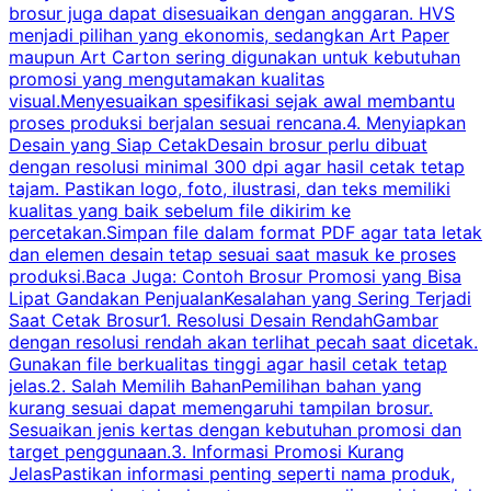
brosur juga dapat disesuaikan dengan anggaran. HVS
menjadi pilihan yang ekonomis, sedangkan Art Paper
d
maupun Art Carton sering digunakan untuk kebutuhan
t
promosi yang mengutamakan kualitas
t
visual.Menyesuaikan spesifikasi sejak awal membantu
proses produksi berjalan sesuai rencana.4. Menyiapkan
k
Desain yang Siap CetakDesain brosur perlu dibuat
dengan resolusi minimal 300 dpi agar hasil cetak tetap
tajam. Pastikan logo, foto, ilustrasi, dan teks memiliki
kualitas yang baik sebelum file dikirim ke
percetakan.Simpan file dalam format PDF agar tata letak
dan elemen desain tetap sesuai saat masuk ke proses
produksi.Baca Juga: Contoh Brosur Promosi yang Bisa
s
Lipat Gandakan PenjualanKesalahan yang Sering Terjadi
Saat Cetak Brosur1. Resolusi Desain RendahGambar
dengan resolusi rendah akan terlihat pecah saat dicetak.
p
Gunakan file berkualitas tinggi agar hasil cetak tetap
T
jelas.2. Salah Memilih BahanPemilihan bahan yang
p
kurang sesuai dapat memengaruhi tampilan brosur.
Sesuaikan jenis kertas dengan kebutuhan promosi dan
m
target penggunaan.3. Informasi Promosi Kurang
JelasPastikan informasi penting seperti nama produk,
p