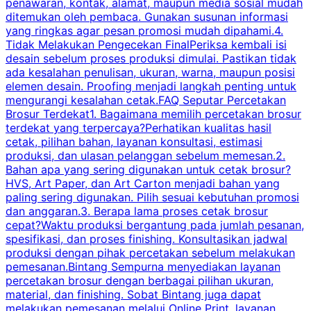
penawaran, kontak, alamat, maupun media sosial mudah
s
ditemukan oleh pembaca. Gunakan susunan informasi
yang ringkas agar pesan promosi mudah dipahami.4.
O
Tidak Melakukan Pengecekan FinalPeriksa kembali isi
desain sebelum proses produksi dimulai. Pastikan tidak
k
ada kesalahan penulisan, ukuran, warna, maupun posisi
H
elemen desain. Proofing menjadi langkah penting untuk
mengurangi kesalahan cetak.FAQ Seputar Percetakan
s
Brosur Terdekat1. Bagaimana memilih percetakan brosur
terdekat yang terpercaya?Perhatikan kualitas hasil
cetak, pilihan bahan, layanan konsultasi, estimasi
produksi, dan ulasan pelanggan sebelum memesan.2.
Bahan apa yang sering digunakan untuk cetak brosur?
HVS, Art Paper, dan Art Carton menjadi bahan yang
paling sering digunakan. Pilih sesuai kebutuhan promosi
dan anggaran.3. Berapa lama proses cetak brosur
cepat?Waktu produksi bergantung pada jumlah pesanan,
spesifikasi, dan proses finishing. Konsultasikan jadwal
produksi dengan pihak percetakan sebelum melakukan
pemesanan.Bintang Sempurna menyediakan layanan
percetakan brosur dengan berbagai pilihan ukuran,
material, dan finishing. Sobat Bintang juga dapat
melakukan pemesanan melalui Online Print, layanan