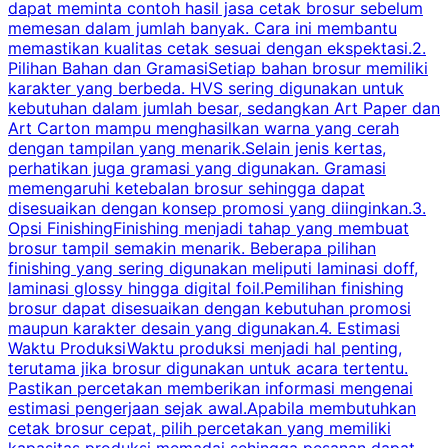
dapat meminta contoh hasil jasa cetak brosur sebelum
memesan dalam jumlah banyak. Cara ini membantu
u
memastikan kualitas cetak sesuai dengan ekspektasi.2.
p
Pilihan Bahan dan GramasiSetiap bahan brosur memiliki
karakter yang berbeda. HVS sering digunakan untuk
i
kebutuhan dalam jumlah besar, sedangkan Art Paper dan
p
Art Carton mampu menghasilkan warna yang cerah
t
dengan tampilan yang menarik.Selain jenis kertas,
perhatikan juga gramasi yang digunakan. Gramasi
t
memengaruhi ketebalan brosur sehingga dapat
disesuaikan dengan konsep promosi yang diinginkan.3.
s
Opsi FinishingFinishing menjadi tahap yang membuat
brosur tampil semakin menarik. Beberapa pilihan
d
finishing yang sering digunakan meliputi laminasi doff,
g
laminasi glossy hingga digital foil.Pemilihan finishing
d
brosur dapat disesuaikan dengan kebutuhan promosi
p
maupun karakter desain yang digunakan.4. Estimasi
Waktu ProduksiWaktu produksi menjadi hal penting,
terutama jika brosur digunakan untuk acara tertentu.
s
Pastikan percetakan memberikan informasi mengenai
s
estimasi pengerjaan sejak awal.Apabila membutuhkan
m
cetak brosur cepat, pilih percetakan yang memiliki
d