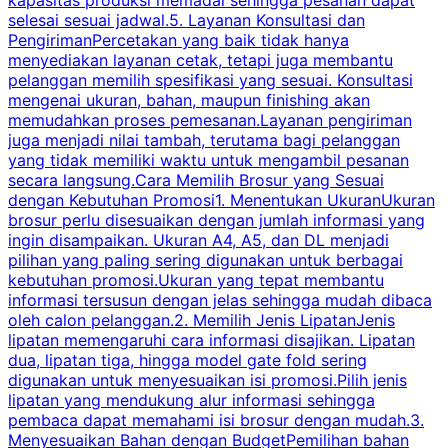
kapasitas produksi memadai sehingga pesanan dapat
selesai sesuai jadwal.5. Layanan Konsultasi dan
t
PengirimanPercetakan yang baik tidak hanya
S
menyediakan layanan cetak, tetapi juga membantu
t
pelanggan memilih spesifikasi yang sesuai. Konsultasi
b
mengenai ukuran, bahan, maupun finishing akan
memudahkan proses pemesanan.Layanan pengiriman
h
juga menjadi nilai tambah, terutama bagi pelanggan
p
yang tidak memiliki waktu untuk mengambil pesanan
m
secara langsung.Cara Memilih Brosur yang Sesuai
dengan Kebutuhan Promosi1. Menentukan UkuranUkuran
w
brosur perlu disesuaikan dengan jumlah informasi yang
ingin disampaikan. Ukuran A4, A5, dan DL menjadi
pilihan yang paling sering digunakan untuk berbagai
f
kebutuhan promosi.Ukuran yang tepat membantu
d
informasi tersusun dengan jelas sehingga mudah dibaca
l
oleh calon pelanggan.2. Memilih Jenis LipatanJenis
t
lipatan memengaruhi cara informasi disajikan. Lipatan
S
dua, lipatan tiga, hingga model gate fold sering
P
digunakan untuk menyesuaikan isi promosi.Pilih jenis
lipatan yang mendukung alur informasi sehingga
s
pembaca dapat memahami isi brosur dengan mudah.3.
i
Menyesuaikan Bahan dengan BudgetPemilihan bahan