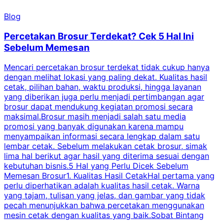
Blog
Percetakan Brosur Terdekat? Cek 5 Hal Ini
Sebelum Memesan
Mencari percetakan brosur terdekat tidak cukup hanya
C
dengan melihat lokasi yang paling dekat. Kualitas hasil
cetak, pilihan bahan, waktu produksi, hingga layanan
S
yang diberikan juga perlu menjadi pertimbangan agar
t
brosur dapat mendukung kegiatan promosi secara
n
maksimal.Brosur masih menjadi salah satu media
k
promosi yang banyak digunakan karena mampu
d
menyampaikan informasi secara lengkap dalam satu
c
lembar cetak. Sebelum melakukan cetak brosur, simak
lima hal berikut agar hasil yang diterima sesuai dengan
s
kebutuhan bisnis.5 Hal yang Perlu Dicek Sebelum
Memesan Brosur1. Kualitas Hasil CetakHal pertama yang
perlu diperhatikan adalah kualitas hasil cetak. Warna
m
yang tajam, tulisan yang jelas, dan gambar yang tidak
U
pecah menunjukkan bahwa percetakan menggunakan
mesin cetak dengan kualitas yang baik.Sobat Bintang