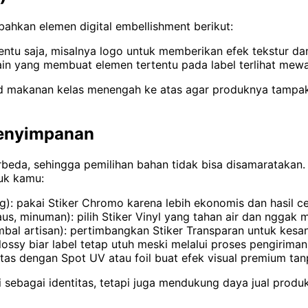
ahkan elemen digital embellishment berikut:
entu saja, misalnya logo untuk memberikan efek tekstur da
 lain yang membuat elemen tertentu pada label terlihat mew
nd makanan kelas menengah ke atas agar produknya tampak 
Penyimpanan
da, sehingga pemilihan bahan tidak bisa disamaratakan. Ag
uk kamu:
g): pakai Stiker Chromo karena lebih ekonomis dan hasil c
us, minuman): pilih Stiker Vinyl yang tahan air dan nggak 
al artisan): pertimbangkan Stiker Transparan untuk kesan 
glossy biar label tetap utuh meski melalui proses pengirima
ertas dengan Spot UV atau foil buat efek visual premium t
 sebagai identitas, tetapi juga mendukung daya jual produk