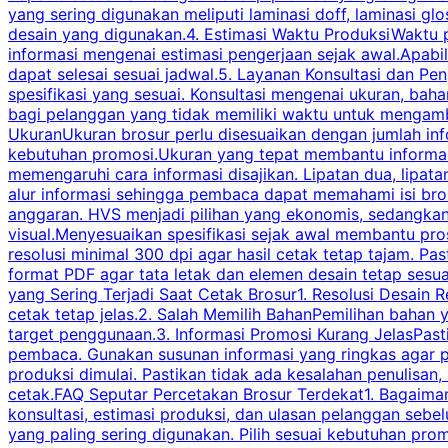
yang sering digunakan meliputi laminasi doff, laminasi gl
desain yang digunakan.4. Estimasi Waktu ProduksiWaktu p
informasi mengenai estimasi pengerjaan sejak awal.Apabi
dapat selesai sesuai jadwal.5. Layanan Konsultasi dan P
spesifikasi yang sesuai. Konsultasi mengenai ukuran, ba
bagi pelanggan yang tidak memiliki waktu untuk mengam
UkuranUkuran brosur perlu disesuaikan dengan jumlah inf
kebutuhan promosi.Ukuran yang tepat membantu informasi 
memengaruhi cara informasi disajikan. Lipatan dua, lipata
alur informasi sehingga pembaca dapat memahami isi br
anggaran. HVS menjadi pilihan yang ekonomis, sedangka
visual.Menyesuaikan spesifikasi sejak awal membantu pro
resolusi minimal 300 dpi agar hasil cetak tetap tajam. Past
format PDF agar tata letak dan elemen desain tetap sesu
yang Sering Terjadi Saat Cetak Brosur1. Resolusi Desain R
cetak tetap jelas.2. Salah Memilih BahanPemilihan bahan
target penggunaan.3. Informasi Promosi Kurang JelasPast
pembaca. Gunakan susunan informasi yang ringkas agar p
produksi dimulai. Pastikan tidak ada kesalahan penulisan
cetak.FAQ Seputar Percetakan Brosur Terdekat1. Bagaimana
konsultasi, estimasi produksi, dan ulasan pelanggan seb
yang paling sering digunakan. Pilih sesuai kebutuhan pr