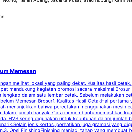
ir No.46, Tanah Abang, Jakarta Pusat, atau hubungi kami v
an
belum Memesan
an melihat lokasi yang paling dekat. Kualitas hasil cetak,
dapat mendukung kegiatan promosi secara maksimal.Brosur
engkap dalam satu lembar cetak. Sebelum melakukan cetak 
belum Memesan Brosur1. Kualitas Hasil CetakHal pertama ya
pecah menunjukkan bahwa percetakan menggunakan mesin ce
 dalam jumlah banyak. Cara ini membantu memastikan kuali
eda. HVS sering digunakan untuk kebutuhan dalam jumlah 
arik.Selain jenis kertas, perhatikan juga gramasi yang d
.3. Opsi FinishingFinishing menjadi tahap yang membuat br