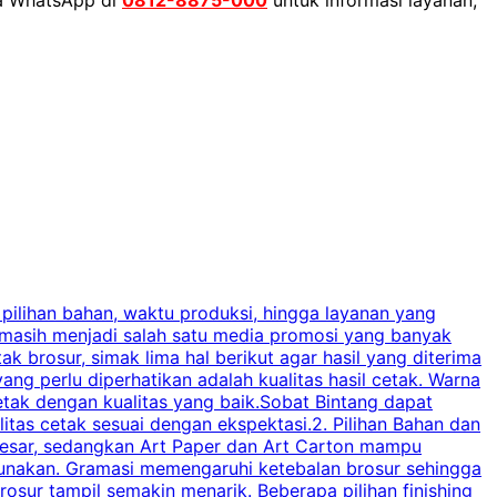
ia WhatsApp di
0812-8875-000
untuk informasi layanan,
 pilihan bahan, waktu produksi, hingga layanan yang
C
 masih menjadi salah satu media promosi yang banyak
a
brosur, simak lima hal berikut agar hasil yang diterima
p
ng perlu diperhatikan adalah kualitas hasil cetak. Warna
s
tak dengan kualitas yang baik.Sobat Bintang dapat
tas cetak sesuai dengan ekspektasi.2. Pilihan Bahan dan
u
besar, sedangkan Art Paper dan Art Carton mampu
s
igunakan. Gramasi memengaruhi ketebalan brosur sehingga
a
osur tampil semakin menarik. Beberapa pilihan finishing
j