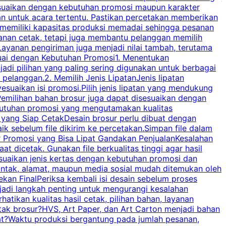
disesuaikan dengan kebutuhan promosi maupun karakter
k
an untuk acara tertentu. Pastikan percetakan memberikan
m
 memiliki kapasitas produksi memadai sehingga pesanan
n
yanan cetak, tetapi juga membantu pelanggan memilih
t
ayanan pengiriman juga menjadi nilai tambah, terutama
suai dengan Kebutuhan Promosi1. Menentukan
d
adi pilihan yang paling sering digunakan untuk berbagai
d
elanggan.2. Memilih Jenis LipatanJenis lipatan
g
esuaikan isi promosi.Pilih jenis lipatan yang mendukung
C
milihan bahan brosur juga dapat disesuaikan dengan
butuhan promosi yang mengutamakan kualitas
a
n yang Siap CetakDesain brosur perlu dibuat dengan
m
baik sebelum file dikirim ke percetakan.Simpan file dalam
r Promosi yang Bisa Lipat Gandakan PenjualanKesalahan
t dicetak. Gunakan file berkualitas tinggi agar hasil
p
esuaikan jenis kertas dengan kebutuhan promosi dan
ontak, alamat, maupun media sosial mudah ditemukan oleh
s
an FinalPeriksa kembali isi desain sebelum proses
c
njadi langkah penting untuk mengurangi kesalahan
P
tikan kualitas hasil cetak, pilihan bahan, layanan
tak brosur?HVS, Art Paper, dan Art Carton menjadi bahan
pat?Waktu produksi bergantung pada jumlah pesanan,