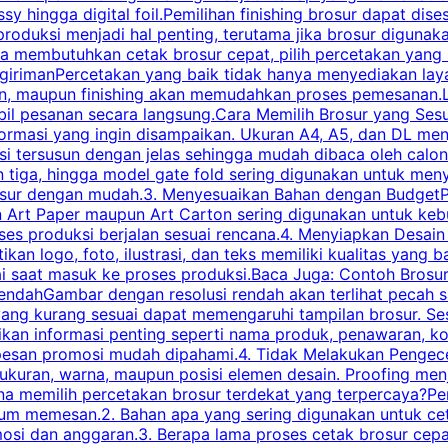
ossy hingga digital foil.Pemilihan finishing brosur dapat 
roduksi menjadi hal penting, terutama jika brosur digunak
la membutuhkan cetak brosur cepat, pilih percetakan yang
engirimanPercetakan yang baik tidak hanya menyediakan la
han, maupun finishing akan memudahkan proses pemesanan.L
bil pesanan secara langsung.Cara Memilih Brosur yang Se
ormasi yang ingin disampaikan. Ukuran A4, A5, dan DL menj
tersusun dengan jelas sehingga mudah dibaca oleh calon p
n tiga, hingga model gate fold sering digunakan untuk meny
osur dengan mudah.3. Menyesuaikan Bahan dengan BudgetPe
n Art Paper maupun Art Carton sering digunakan untuk ke
ses produksi berjalan sesuai rencana.4. Menyiapkan Desai
ikan logo, foto, ilustrasi, dan teks memiliki kualitas yang 
ai saat masuk ke proses produksi.Baca Juga: Contoh Brosu
endahGambar dengan resolusi rendah akan terlihat pecah saa
 yang kurang sesuai dapat memengaruhi tampilan brosur. S
ikan informasi penting seperti nama produk, penawaran, k
esan promosi mudah dipahami.4. Tidak Melakukan Pengecek
, ukuran, warna, maupun posisi elemen desain. Proofing me
 memilih percetakan brosur terdekat yang terpercaya?Perha
elum memesan.2. Bahan apa yang sering digunakan untuk ce
omosi dan anggaran.3. Berapa lama proses cetak brosur ce