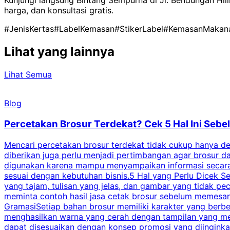
Kunjungi langsung Bintang Sempurna di Jl. Bendungan Hil
harga, dan konsultasi gratis.
#JenisKertas
#LabelKemasan
#StikerLabel
#KemasanMakan
Lihat yang lainnya
Lihat Semua
Blog
Percetakan Brosur Terdekat? Cek 5 Hal Ini Se
Mencari percetakan brosur terdekat tidak cukup hanya deng
diberikan juga perlu menjadi pertimbangan agar brosur 
digunakan karena mampu menyampaikan informasi secara l
sesuai dengan kebutuhan bisnis.5 Hal yang Perlu Dicek Se
yang tajam, tulisan yang jelas, dan gambar yang tidak 
meminta contoh hasil jasa cetak brosur sebelum memesan
GramasiSetiap bahan brosur memiliki karakter yang berb
menghasilkan warna yang cerah dengan tampilan yang men
dapat disesuaikan dengan konsep promosi yang diinginkan