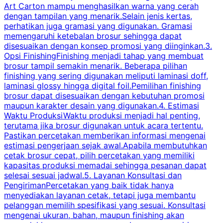
Art Carton mampu menghasilkan warna yang cerah
t
dengan tampilan yang menarik.Selain jenis kertas,
perhatikan juga gramasi yang digunakan. Gramasi
t
memengaruhi ketebalan brosur sehingga dapat
disesuaikan dengan konsep promosi yang diinginkan.3.
s
Opsi FinishingFinishing menjadi tahap yang membuat
brosur tampil semakin menarik. Beberapa pilihan
d
finishing yang sering digunakan meliputi laminasi doff,
g
laminasi glossy hingga digital foil.Pemilihan finishing
d
brosur dapat disesuaikan dengan kebutuhan promosi
p
maupun karakter desain yang digunakan.4. Estimasi
Waktu ProduksiWaktu produksi menjadi hal penting,
terutama jika brosur digunakan untuk acara tertentu.
s
Pastikan percetakan memberikan informasi mengenai
s
estimasi pengerjaan sejak awal.Apabila membutuhkan
m
cetak brosur cepat, pilih percetakan yang memiliki
d
kapasitas produksi memadai sehingga pesanan dapat
selesai sesuai jadwal.5. Layanan Konsultasi dan
t
PengirimanPercetakan yang baik tidak hanya
S
menyediakan layanan cetak, tetapi juga membantu
t
pelanggan memilih spesifikasi yang sesuai. Konsultasi
b
mengenai ukuran, bahan, maupun finishing akan