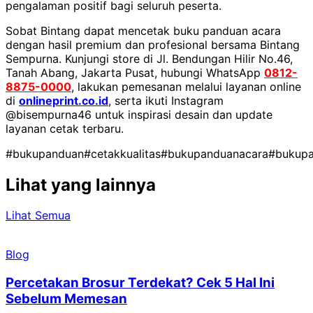
pengalaman positif bagi seluruh peserta.
Sobat Bintang dapat mencetak buku panduan acara
dengan hasil premium dan profesional bersama Bintang
Sempurna. Kunjungi store di Jl. Bendungan Hilir No.46,
Tanah Abang, Jakarta Pusat, hubungi WhatsApp
0812-
8875-0000
, lakukan pemesanan melalui layanan online
di
onlineprint.co.id
, serta ikuti Instagram
@bisempurna46 untuk inspirasi desain dan update
layanan cetak terbaru.
#bukupanduan
#cetakkualitas
#bukupanduanacara
#bukup
Lihat yang lainnya
Lihat Semua
Blog
Percetakan Brosur Terdekat? Cek 5 Hal Ini
Sebelum Memesan