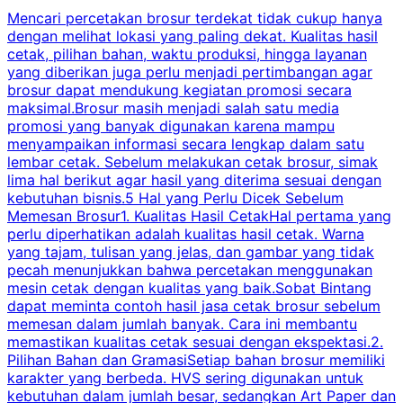
Mencari percetakan brosur terdekat tidak cukup hanya
C
dengan melihat lokasi yang paling dekat. Kualitas hasil
cetak, pilihan bahan, waktu produksi, hingga layanan
S
yang diberikan juga perlu menjadi pertimbangan agar
t
brosur dapat mendukung kegiatan promosi secara
n
maksimal.Brosur masih menjadi salah satu media
k
promosi yang banyak digunakan karena mampu
d
menyampaikan informasi secara lengkap dalam satu
c
lembar cetak. Sebelum melakukan cetak brosur, simak
lima hal berikut agar hasil yang diterima sesuai dengan
s
kebutuhan bisnis.5 Hal yang Perlu Dicek Sebelum
Memesan Brosur1. Kualitas Hasil CetakHal pertama yang
perlu diperhatikan adalah kualitas hasil cetak. Warna
m
yang tajam, tulisan yang jelas, dan gambar yang tidak
U
pecah menunjukkan bahwa percetakan menggunakan
mesin cetak dengan kualitas yang baik.Sobat Bintang
dapat meminta contoh hasil jasa cetak brosur sebelum
memesan dalam jumlah banyak. Cara ini membantu
u
memastikan kualitas cetak sesuai dengan ekspektasi.2.
p
Pilihan Bahan dan GramasiSetiap bahan brosur memiliki
karakter yang berbeda. HVS sering digunakan untuk
i
kebutuhan dalam jumlah besar, sedangkan Art Paper dan
p