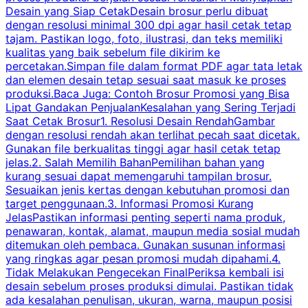
Desain yang Siap CetakDesain brosur perlu dibuat
dengan resolusi minimal 300 dpi agar hasil cetak tetap
tajam. Pastikan logo, foto, ilustrasi, dan teks memiliki
kualitas yang baik sebelum file dikirim ke
percetakan.Simpan file dalam format PDF agar tata letak
dan elemen desain tetap sesuai saat masuk ke proses
produksi.Baca Juga: Contoh Brosur Promosi yang Bisa
s
Lipat Gandakan PenjualanKesalahan yang Sering Terjadi
Saat Cetak Brosur1. Resolusi Desain RendahGambar
dengan resolusi rendah akan terlihat pecah saat dicetak.
p
Gunakan file berkualitas tinggi agar hasil cetak tetap
T
jelas.2. Salah Memilih BahanPemilihan bahan yang
p
kurang sesuai dapat memengaruhi tampilan brosur.
Sesuaikan jenis kertas dengan kebutuhan promosi dan
m
target penggunaan.3. Informasi Promosi Kurang
JelasPastikan informasi penting seperti nama produk,
p
penawaran, kontak, alamat, maupun media sosial mudah
s
ditemukan oleh pembaca. Gunakan susunan informasi
yang ringkas agar pesan promosi mudah dipahami.4.
O
Tidak Melakukan Pengecekan FinalPeriksa kembali isi
desain sebelum proses produksi dimulai. Pastikan tidak
k
ada kesalahan penulisan, ukuran, warna, maupun posisi
H