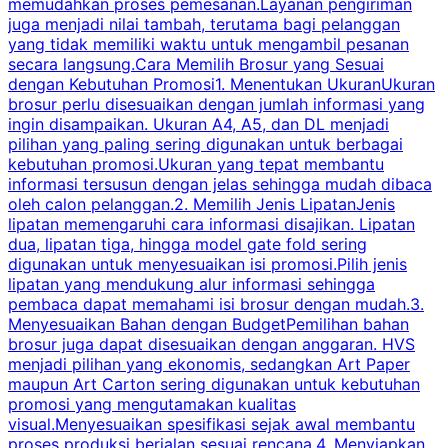
memudahkan proses pemesanan.Layanan pengiriman
h
juga menjadi nilai tambah, terutama bagi pelanggan
p
yang tidak memiliki waktu untuk mengambil pesanan
m
secara langsung.Cara Memilih Brosur yang Sesuai
dengan Kebutuhan Promosi1. Menentukan UkuranUkuran
w
brosur perlu disesuaikan dengan jumlah informasi yang
ingin disampaikan. Ukuran A4, A5, dan DL menjadi
pilihan yang paling sering digunakan untuk berbagai
f
kebutuhan promosi.Ukuran yang tepat membantu
d
informasi tersusun dengan jelas sehingga mudah dibaca
l
oleh calon pelanggan.2. Memilih Jenis LipatanJenis
t
lipatan memengaruhi cara informasi disajikan. Lipatan
S
dua, lipatan tiga, hingga model gate fold sering
P
digunakan untuk menyesuaikan isi promosi.Pilih jenis
lipatan yang mendukung alur informasi sehingga
s
pembaca dapat memahami isi brosur dengan mudah.3.
i
Menyesuaikan Bahan dengan BudgetPemilihan bahan
brosur juga dapat disesuaikan dengan anggaran. HVS
menjadi pilihan yang ekonomis, sedangkan Art Paper
d
maupun Art Carton sering digunakan untuk kebutuhan
t
promosi yang mengutamakan kualitas
t
visual.Menyesuaikan spesifikasi sejak awal membantu
proses produksi berjalan sesuai rencana.4. Menyiapkan
k