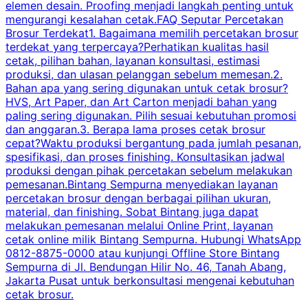
elemen desain. Proofing menjadi langkah penting untuk
mengurangi kesalahan cetak.FAQ Seputar Percetakan
s
Brosur Terdekat1. Bagaimana memilih percetakan brosur
terdekat yang terpercaya?Perhatikan kualitas hasil
cetak, pilihan bahan, layanan konsultasi, estimasi
produksi, dan ulasan pelanggan sebelum memesan.2.
Bahan apa yang sering digunakan untuk cetak brosur?
HVS, Art Paper, dan Art Carton menjadi bahan yang
paling sering digunakan. Pilih sesuai kebutuhan promosi
dan anggaran.3. Berapa lama proses cetak brosur
cepat?Waktu produksi bergantung pada jumlah pesanan,
spesifikasi, dan proses finishing. Konsultasikan jadwal
produksi dengan pihak percetakan sebelum melakukan
pemesanan.Bintang Sempurna menyediakan layanan
percetakan brosur dengan berbagai pilihan ukuran,
material, dan finishing. Sobat Bintang juga dapat
melakukan pemesanan melalui Online Print, layanan
cetak online milik Bintang Sempurna. Hubungi WhatsApp
0812-8875-0000 atau kunjungi Offline Store Bintang
Sempurna di Jl. Bendungan Hilir No. 46, Tanah Abang,
Jakarta Pusat untuk berkonsultasi mengenai kebutuhan
cetak brosur.