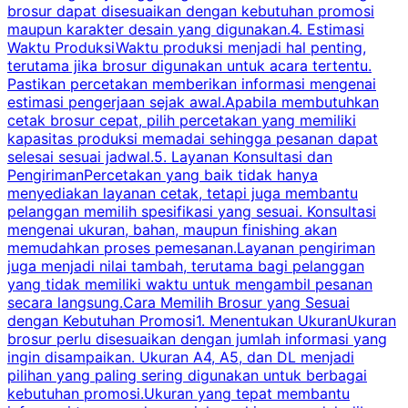
brosur dapat disesuaikan dengan kebutuhan promosi
p
maupun karakter desain yang digunakan.4. Estimasi
Waktu ProduksiWaktu produksi menjadi hal penting,
terutama jika brosur digunakan untuk acara tertentu.
s
Pastikan percetakan memberikan informasi mengenai
s
estimasi pengerjaan sejak awal.Apabila membutuhkan
m
cetak brosur cepat, pilih percetakan yang memiliki
d
kapasitas produksi memadai sehingga pesanan dapat
selesai sesuai jadwal.5. Layanan Konsultasi dan
t
PengirimanPercetakan yang baik tidak hanya
S
menyediakan layanan cetak, tetapi juga membantu
t
pelanggan memilih spesifikasi yang sesuai. Konsultasi
b
mengenai ukuran, bahan, maupun finishing akan
memudahkan proses pemesanan.Layanan pengiriman
h
juga menjadi nilai tambah, terutama bagi pelanggan
p
yang tidak memiliki waktu untuk mengambil pesanan
m
secara langsung.Cara Memilih Brosur yang Sesuai
dengan Kebutuhan Promosi1. Menentukan UkuranUkuran
w
brosur perlu disesuaikan dengan jumlah informasi yang
ingin disampaikan. Ukuran A4, A5, dan DL menjadi
pilihan yang paling sering digunakan untuk berbagai
f
kebutuhan promosi.Ukuran yang tepat membantu
d