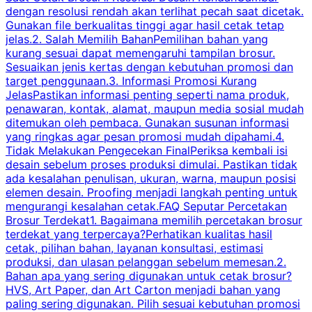
dengan resolusi rendah akan terlihat pecah saat dicetak.
p
Gunakan file berkualitas tinggi agar hasil cetak tetap
T
jelas.2. Salah Memilih BahanPemilihan bahan yang
p
kurang sesuai dapat memengaruhi tampilan brosur.
Sesuaikan jenis kertas dengan kebutuhan promosi dan
m
target penggunaan.3. Informasi Promosi Kurang
JelasPastikan informasi penting seperti nama produk,
p
penawaran, kontak, alamat, maupun media sosial mudah
s
ditemukan oleh pembaca. Gunakan susunan informasi
yang ringkas agar pesan promosi mudah dipahami.4.
O
Tidak Melakukan Pengecekan FinalPeriksa kembali isi
desain sebelum proses produksi dimulai. Pastikan tidak
k
ada kesalahan penulisan, ukuran, warna, maupun posisi
H
elemen desain. Proofing menjadi langkah penting untuk
mengurangi kesalahan cetak.FAQ Seputar Percetakan
s
Brosur Terdekat1. Bagaimana memilih percetakan brosur
terdekat yang terpercaya?Perhatikan kualitas hasil
cetak, pilihan bahan, layanan konsultasi, estimasi
produksi, dan ulasan pelanggan sebelum memesan.2.
Bahan apa yang sering digunakan untuk cetak brosur?
HVS, Art Paper, dan Art Carton menjadi bahan yang
paling sering digunakan. Pilih sesuai kebutuhan promosi