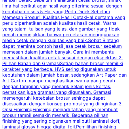
lima hal berikut agar hasil yang diterima sesuai dengan
s
kebutuhan bisnis.5 Hal yang Perlu Dicek Sebelum
Memesan Brosur1. Kualitas Hasil CetakHal pertama yang
perlu diperhatikan adalah kualitas hasil cetak. Warna
m
yang tajam, tulisan yang jelas, dan gambar yang tidak
U
pecah menunjukkan bahwa percetakan menggunakan
mesin cetak dengan kualitas yang baik.Sobat Bintang
dapat meminta contoh hasil jasa cetak brosur sebelum
memesan dalam jumlah banyak. Cara ini membantu
u
memastikan kualitas cetak sesuai dengan ekspektasi.2.
p
Pilihan Bahan dan GramasiSetiap bahan brosur memiliki
karakter yang berbeda. HVS sering digunakan untuk
i
kebutuhan dalam jumlah besar, sedangkan Art Paper dan
p
Art Carton mampu menghasilkan warna yang cerah
t
dengan tampilan yang menarik.Selain jenis kertas,
perhatikan juga gramasi yang digunakan. Gramasi
t
memengaruhi ketebalan brosur sehingga dapat
disesuaikan dengan konsep promosi yang diinginkan.3.
s
Opsi FinishingFinishing menjadi tahap yang membuat
brosur tampil semakin menarik. Beberapa pilihan
d
finishing yang sering digunakan meliputi laminasi doff,
g
laminasi glossy hingga digital foil.Pemilihan finishing
d