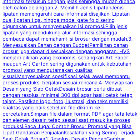
informasi tersusun dengan jelas sehingga mudah dibaca
l
oleh calon pelanggan.2. Memilih Jenis LipatanJenis
t
lipatan memengaruhi cara informasi disajikan. Lipatan
S
dua, lipatan tiga, hingga model gate fold sering
P
digunakan untuk menyesuaikan isi promosi.Pilih jenis
lipatan yang mendukung alur informasi sehingga
s
pembaca dapat memahami isi brosur dengan mudah.3.
i
Menyesuaikan Bahan dengan BudgetPemilihan bahan
brosur juga dapat disesuaikan dengan anggaran. HVS
menjadi pilihan yang ekonomis, sedangkan Art Paper
d
maupun Art Carton sering digunakan untuk kebutuhan
t
promosi yang mengutamakan kualitas
t
visual.Menyesuaikan spesifikasi sejak awal membantu
proses produksi berjalan sesuai rencana.4. Menyiapkan
k
Desain yang Siap CetakDesain brosur perlu dibuat
dengan resolusi minimal 300 dpi agar hasil cetak tetap
tajam. Pastikan logo, foto, ilustrasi, dan teks memiliki
kualitas yang baik sebelum file dikirim ke
percetakan.Simpan file dalam format PDF agar tata letak
dan elemen desain tetap sesuai saat masuk ke proses
produksi.Baca Juga: Contoh Brosur Promosi yang Bisa
s
Lipat Gandakan PenjualanKesalahan yang Sering Terjadi
Saat Cetak Brosur1. Resolusi Desain RendahGambar