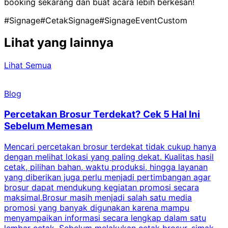
booking sekarang dan buat acara lebih berkesan!
#Signage
#CetakSignage
#SignageEventCustom
Lihat yang lainnya
Lihat Semua
Blog
Percetakan Brosur Terdekat? Cek 5 Hal Ini
Sebelum Memesan
Mencari percetakan brosur terdekat tidak cukup hanya
C
dengan melihat lokasi yang paling dekat. Kualitas hasil
cetak, pilihan bahan, waktu produksi, hingga layanan
S
yang diberikan juga perlu menjadi pertimbangan agar
t
brosur dapat mendukung kegiatan promosi secara
n
maksimal.Brosur masih menjadi salah satu media
k
promosi yang banyak digunakan karena mampu
d
menyampaikan informasi secara lengkap dalam satu
c
lembar cetak. Sebelum melakukan cetak brosur, simak