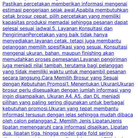
Pastikan percetakan memberikan informasi mengenai
s
estimasi pengerjaan sejak awal.Apabila membutuhkan
m
cetak brosur cepat, pilih percetakan yang memiliki
d
kapasitas produksi memadai sehingga pesanan dapat
selesai sesuai jadwal.5. Layanan Konsultasi dan
t
PengirimanPercetakan yang baik tidak hanya
S
menyediakan layanan cetak, tetapi juga membantu
t
pelanggan memilih spesifikasi yang sesuai. Konsultasi
b
mengenai ukuran, bahan, maupun finishing akan
memudahkan proses pemesanan.Layanan pengiriman
h
juga menjadi nilai tambah, terutama bagi pelanggan
p
yang tidak memiliki waktu untuk mengambil pesanan
m
secara langsung.Cara Memilih Brosur yang Sesuai
dengan Kebutuhan Promosi1. Menentukan UkuranUkuran
w
brosur perlu disesuaikan dengan jumlah informasi yang
ingin disampaikan. Ukuran A4, A5, dan DL menjadi
pilihan yang paling sering digunakan untuk berbagai
f
kebutuhan promosi.Ukuran yang tepat membantu
d
informasi tersusun dengan jelas sehingga mudah dibaca
l
oleh calon pelanggan.2. Memilih Jenis LipatanJenis
t
lipatan memengaruhi cara informasi disajikan. Lipatan
S
dua, lipatan tiga, hingga model gate fold sering
P