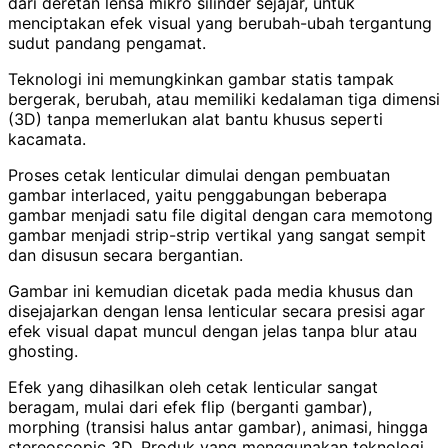
dari deretan lensa mikro silinder sejajar, untuk
menciptakan efek visual yang berubah-ubah tergantung
sudut pandang pengamat.
Teknologi ini memungkinkan gambar statis tampak
bergerak, berubah, atau memiliki kedalaman tiga dimensi
(3D) tanpa memerlukan alat bantu khusus seperti
kacamata.
Proses cetak lenticular dimulai dengan pembuatan
gambar interlaced, yaitu penggabungan beberapa
gambar menjadi satu file digital dengan cara memotong
gambar menjadi strip-strip vertikal yang sangat sempit
dan disusun secara bergantian.
Gambar ini kemudian dicetak pada media khusus dan
disejajarkan dengan lensa lenticular secara presisi agar
efek visual dapat muncul dengan jelas tanpa blur atau
ghosting.
Efek yang dihasilkan oleh cetak lenticular sangat
beragam, mulai dari efek flip (berganti gambar),
morphing (transisi halus antar gambar), animasi, hingga
stereoscopic 3D. Produk yang menggunakan teknologi