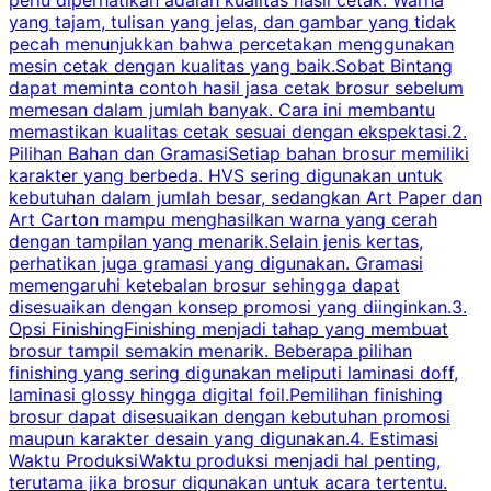
yang tajam, tulisan yang jelas, dan gambar yang tidak
U
pecah menunjukkan bahwa percetakan menggunakan
mesin cetak dengan kualitas yang baik.Sobat Bintang
dapat meminta contoh hasil jasa cetak brosur sebelum
memesan dalam jumlah banyak. Cara ini membantu
u
memastikan kualitas cetak sesuai dengan ekspektasi.2.
p
Pilihan Bahan dan GramasiSetiap bahan brosur memiliki
karakter yang berbeda. HVS sering digunakan untuk
i
kebutuhan dalam jumlah besar, sedangkan Art Paper dan
p
Art Carton mampu menghasilkan warna yang cerah
t
dengan tampilan yang menarik.Selain jenis kertas,
perhatikan juga gramasi yang digunakan. Gramasi
t
memengaruhi ketebalan brosur sehingga dapat
disesuaikan dengan konsep promosi yang diinginkan.3.
s
Opsi FinishingFinishing menjadi tahap yang membuat
brosur tampil semakin menarik. Beberapa pilihan
d
finishing yang sering digunakan meliputi laminasi doff,
g
laminasi glossy hingga digital foil.Pemilihan finishing
d
brosur dapat disesuaikan dengan kebutuhan promosi
p
maupun karakter desain yang digunakan.4. Estimasi
Waktu ProduksiWaktu produksi menjadi hal penting,
terutama jika brosur digunakan untuk acara tertentu.
s