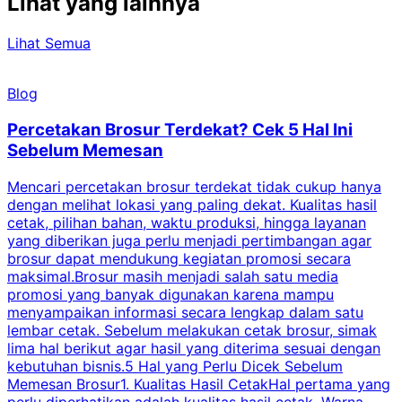
Lihat yang lainnya
Lihat Semua
Blog
Percetakan Brosur Terdekat? Cek 5 Hal Ini
Sebelum Memesan
Mencari percetakan brosur terdekat tidak cukup hanya
C
dengan melihat lokasi yang paling dekat. Kualitas hasil
cetak, pilihan bahan, waktu produksi, hingga layanan
S
yang diberikan juga perlu menjadi pertimbangan agar
t
brosur dapat mendukung kegiatan promosi secara
n
maksimal.Brosur masih menjadi salah satu media
k
promosi yang banyak digunakan karena mampu
d
menyampaikan informasi secara lengkap dalam satu
c
lembar cetak. Sebelum melakukan cetak brosur, simak
lima hal berikut agar hasil yang diterima sesuai dengan
s
kebutuhan bisnis.5 Hal yang Perlu Dicek Sebelum
Memesan Brosur1. Kualitas Hasil CetakHal pertama yang
perlu diperhatikan adalah kualitas hasil cetak. Warna
m