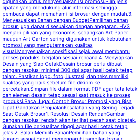
digunakan untuk menyesuaikan isi promosi.Pilih jenis
lipatan yang mendukung alur informasi sehingga
s
pembaca dapat memahami isi brosur dengan mudah.3.
i
Menyesuaikan Bahan dengan BudgetPemilihan bahan
brosur juga dapat disesuaikan dengan anggaran. HVS
menjadi pilihan yang ekonomis, sedangkan Art Paper
d
maupun Art Carton sering digunakan untuk kebutuhan
t
promosi yang mengutamakan kualitas
t
visual.Menyesuaikan spesifikasi sejak awal membantu
proses produksi berjalan sesuai rencana.4. Menyiapkan
k
Desain yang Siap CetakDesain brosur perlu dibuat
dengan resolusi minimal 300 dpi agar hasil cetak tetap
tajam. Pastikan logo, foto, ilustrasi, dan teks memiliki
kualitas yang baik sebelum file dikirim ke
percetakan.Simpan file dalam format PDF agar tata letak
dan elemen desain tetap sesuai saat masuk ke proses
produksi.Baca Juga: Contoh Brosur Promosi yang Bisa
s
Lipat Gandakan PenjualanKesalahan yang Sering Terjadi
Saat Cetak Brosur1. Resolusi Desain RendahGambar
dengan resolusi rendah akan terlihat pecah saat dicetak.
p
Gunakan file berkualitas tinggi agar hasil cetak tetap
T
jelas.2. Salah Memilih BahanPemilihan bahan yang
p
kurang sesuai dapat memengaruhi tampilan brosur.