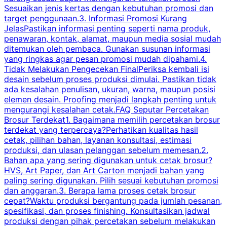
Sesuaikan jenis kertas dengan kebutuhan promosi dan
m
target penggunaan.3. Informasi Promosi Kurang
JelasPastikan informasi penting seperti nama produk,
p
penawaran, kontak, alamat, maupun media sosial mudah
s
ditemukan oleh pembaca. Gunakan susunan informasi
yang ringkas agar pesan promosi mudah dipahami.4.
O
Tidak Melakukan Pengecekan FinalPeriksa kembali isi
desain sebelum proses produksi dimulai. Pastikan tidak
k
ada kesalahan penulisan, ukuran, warna, maupun posisi
H
elemen desain. Proofing menjadi langkah penting untuk
mengurangi kesalahan cetak.FAQ Seputar Percetakan
s
Brosur Terdekat1. Bagaimana memilih percetakan brosur
terdekat yang terpercaya?Perhatikan kualitas hasil
cetak, pilihan bahan, layanan konsultasi, estimasi
produksi, dan ulasan pelanggan sebelum memesan.2.
Bahan apa yang sering digunakan untuk cetak brosur?
HVS, Art Paper, dan Art Carton menjadi bahan yang
paling sering digunakan. Pilih sesuai kebutuhan promosi
dan anggaran.3. Berapa lama proses cetak brosur
cepat?Waktu produksi bergantung pada jumlah pesanan,
spesifikasi, dan proses finishing. Konsultasikan jadwal
produksi dengan pihak percetakan sebelum melakukan