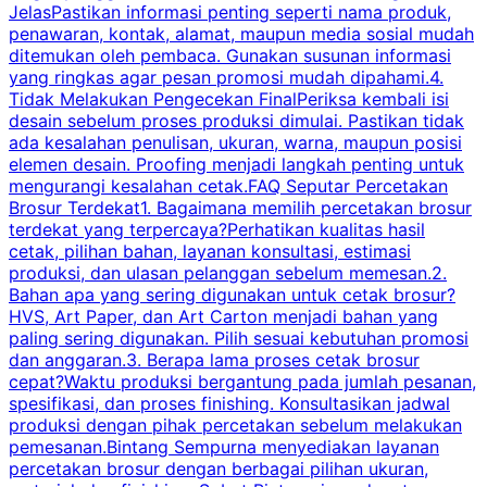
JelasPastikan informasi penting seperti nama produk,
p
penawaran, kontak, alamat, maupun media sosial mudah
s
ditemukan oleh pembaca. Gunakan susunan informasi
yang ringkas agar pesan promosi mudah dipahami.4.
O
Tidak Melakukan Pengecekan FinalPeriksa kembali isi
desain sebelum proses produksi dimulai. Pastikan tidak
k
ada kesalahan penulisan, ukuran, warna, maupun posisi
H
elemen desain. Proofing menjadi langkah penting untuk
mengurangi kesalahan cetak.FAQ Seputar Percetakan
s
Brosur Terdekat1. Bagaimana memilih percetakan brosur
terdekat yang terpercaya?Perhatikan kualitas hasil
cetak, pilihan bahan, layanan konsultasi, estimasi
produksi, dan ulasan pelanggan sebelum memesan.2.
Bahan apa yang sering digunakan untuk cetak brosur?
HVS, Art Paper, dan Art Carton menjadi bahan yang
paling sering digunakan. Pilih sesuai kebutuhan promosi
dan anggaran.3. Berapa lama proses cetak brosur
cepat?Waktu produksi bergantung pada jumlah pesanan,
spesifikasi, dan proses finishing. Konsultasikan jadwal
produksi dengan pihak percetakan sebelum melakukan
pemesanan.Bintang Sempurna menyediakan layanan
percetakan brosur dengan berbagai pilihan ukuran,