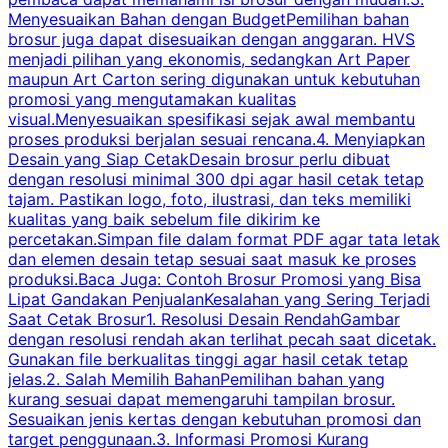
Menyesuaikan Bahan dengan BudgetPemilihan bahan
brosur juga dapat disesuaikan dengan anggaran. HVS
menjadi pilihan yang ekonomis, sedangkan Art Paper
d
maupun Art Carton sering digunakan untuk kebutuhan
t
promosi yang mengutamakan kualitas
t
visual.Menyesuaikan spesifikasi sejak awal membantu
proses produksi berjalan sesuai rencana.4. Menyiapkan
k
Desain yang Siap CetakDesain brosur perlu dibuat
dengan resolusi minimal 300 dpi agar hasil cetak tetap
tajam. Pastikan logo, foto, ilustrasi, dan teks memiliki
kualitas yang baik sebelum file dikirim ke
percetakan.Simpan file dalam format PDF agar tata letak
dan elemen desain tetap sesuai saat masuk ke proses
produksi.Baca Juga: Contoh Brosur Promosi yang Bisa
s
Lipat Gandakan PenjualanKesalahan yang Sering Terjadi
Saat Cetak Brosur1. Resolusi Desain RendahGambar
dengan resolusi rendah akan terlihat pecah saat dicetak.
p
Gunakan file berkualitas tinggi agar hasil cetak tetap
T
jelas.2. Salah Memilih BahanPemilihan bahan yang
p
kurang sesuai dapat memengaruhi tampilan brosur.
Sesuaikan jenis kertas dengan kebutuhan promosi dan
m
target penggunaan.3. Informasi Promosi Kurang