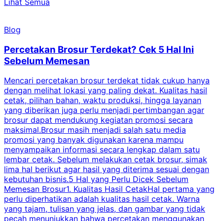
Lihat Semua
Blog
Percetakan Brosur Terdekat? Cek 5 Hal Ini
Sebelum Memesan
Mencari percetakan brosur terdekat tidak cukup hanya
C
dengan melihat lokasi yang paling dekat. Kualitas hasil
cetak, pilihan bahan, waktu produksi, hingga layanan
S
yang diberikan juga perlu menjadi pertimbangan agar
t
brosur dapat mendukung kegiatan promosi secara
n
maksimal.Brosur masih menjadi salah satu media
k
promosi yang banyak digunakan karena mampu
d
menyampaikan informasi secara lengkap dalam satu
c
lembar cetak. Sebelum melakukan cetak brosur, simak
lima hal berikut agar hasil yang diterima sesuai dengan
s
kebutuhan bisnis.5 Hal yang Perlu Dicek Sebelum
Memesan Brosur1. Kualitas Hasil CetakHal pertama yang
perlu diperhatikan adalah kualitas hasil cetak. Warna
m
yang tajam, tulisan yang jelas, dan gambar yang tidak
U
pecah menunjukkan bahwa percetakan menggunakan