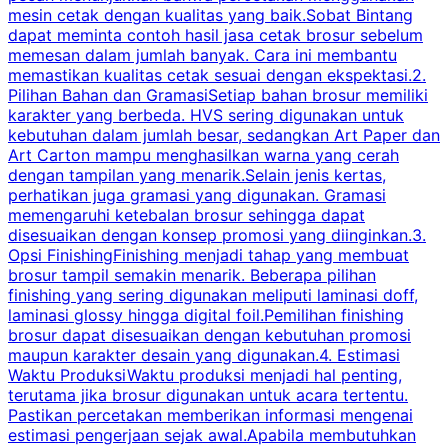
mesin cetak dengan kualitas yang baik.Sobat Bintang
dapat meminta contoh hasil jasa cetak brosur sebelum
memesan dalam jumlah banyak. Cara ini membantu
u
memastikan kualitas cetak sesuai dengan ekspektasi.2.
p
Pilihan Bahan dan GramasiSetiap bahan brosur memiliki
karakter yang berbeda. HVS sering digunakan untuk
i
kebutuhan dalam jumlah besar, sedangkan Art Paper dan
p
Art Carton mampu menghasilkan warna yang cerah
t
dengan tampilan yang menarik.Selain jenis kertas,
perhatikan juga gramasi yang digunakan. Gramasi
t
memengaruhi ketebalan brosur sehingga dapat
disesuaikan dengan konsep promosi yang diinginkan.3.
s
Opsi FinishingFinishing menjadi tahap yang membuat
brosur tampil semakin menarik. Beberapa pilihan
d
finishing yang sering digunakan meliputi laminasi doff,
g
laminasi glossy hingga digital foil.Pemilihan finishing
d
brosur dapat disesuaikan dengan kebutuhan promosi
p
maupun karakter desain yang digunakan.4. Estimasi
Waktu ProduksiWaktu produksi menjadi hal penting,
terutama jika brosur digunakan untuk acara tertentu.
s
Pastikan percetakan memberikan informasi mengenai
s
estimasi pengerjaan sejak awal.Apabila membutuhkan
m