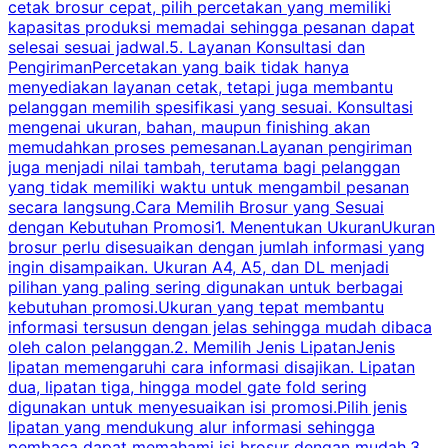
cetak brosur cepat, pilih percetakan yang memiliki
d
kapasitas produksi memadai sehingga pesanan dapat
selesai sesuai jadwal.5. Layanan Konsultasi dan
t
PengirimanPercetakan yang baik tidak hanya
S
menyediakan layanan cetak, tetapi juga membantu
t
pelanggan memilih spesifikasi yang sesuai. Konsultasi
b
mengenai ukuran, bahan, maupun finishing akan
memudahkan proses pemesanan.Layanan pengiriman
h
juga menjadi nilai tambah, terutama bagi pelanggan
p
yang tidak memiliki waktu untuk mengambil pesanan
m
secara langsung.Cara Memilih Brosur yang Sesuai
dengan Kebutuhan Promosi1. Menentukan UkuranUkuran
w
brosur perlu disesuaikan dengan jumlah informasi yang
ingin disampaikan. Ukuran A4, A5, dan DL menjadi
pilihan yang paling sering digunakan untuk berbagai
f
kebutuhan promosi.Ukuran yang tepat membantu
d
informasi tersusun dengan jelas sehingga mudah dibaca
l
oleh calon pelanggan.2. Memilih Jenis LipatanJenis
t
lipatan memengaruhi cara informasi disajikan. Lipatan
S
dua, lipatan tiga, hingga model gate fold sering
P
digunakan untuk menyesuaikan isi promosi.Pilih jenis
lipatan yang mendukung alur informasi sehingga
s
pembaca dapat memahami isi brosur dengan mudah.3.
i