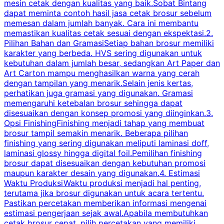
mesin cetak dengan kualitas yang baik.Sobat Bintang
dapat meminta contoh hasil jasa cetak brosur sebelum
memesan dalam jumlah banyak. Cara ini membantu
u
memastikan kualitas cetak sesuai dengan ekspektasi.2.
p
Pilihan Bahan dan GramasiSetiap bahan brosur memiliki
karakter yang berbeda. HVS sering digunakan untuk
i
kebutuhan dalam jumlah besar, sedangkan Art Paper dan
p
Art Carton mampu menghasilkan warna yang cerah
t
dengan tampilan yang menarik.Selain jenis kertas,
perhatikan juga gramasi yang digunakan. Gramasi
t
memengaruhi ketebalan brosur sehingga dapat
disesuaikan dengan konsep promosi yang diinginkan.3.
s
Opsi FinishingFinishing menjadi tahap yang membuat
brosur tampil semakin menarik. Beberapa pilihan
d
finishing yang sering digunakan meliputi laminasi doff,
g
laminasi glossy hingga digital foil.Pemilihan finishing
d
brosur dapat disesuaikan dengan kebutuhan promosi
p
maupun karakter desain yang digunakan.4. Estimasi
Waktu ProduksiWaktu produksi menjadi hal penting,
terutama jika brosur digunakan untuk acara tertentu.
s
Pastikan percetakan memberikan informasi mengenai
s
estimasi pengerjaan sejak awal.Apabila membutuhkan
m
cetak brosur cepat, pilih percetakan yang memiliki
d