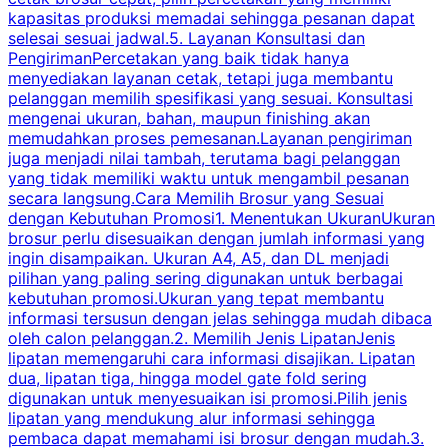
kapasitas produksi memadai sehingga pesanan dapat
selesai sesuai jadwal.5. Layanan Konsultasi dan
t
PengirimanPercetakan yang baik tidak hanya
S
menyediakan layanan cetak, tetapi juga membantu
t
pelanggan memilih spesifikasi yang sesuai. Konsultasi
b
mengenai ukuran, bahan, maupun finishing akan
memudahkan proses pemesanan.Layanan pengiriman
h
juga menjadi nilai tambah, terutama bagi pelanggan
p
yang tidak memiliki waktu untuk mengambil pesanan
m
secara langsung.Cara Memilih Brosur yang Sesuai
dengan Kebutuhan Promosi1. Menentukan UkuranUkuran
w
brosur perlu disesuaikan dengan jumlah informasi yang
ingin disampaikan. Ukuran A4, A5, dan DL menjadi
pilihan yang paling sering digunakan untuk berbagai
f
kebutuhan promosi.Ukuran yang tepat membantu
d
informasi tersusun dengan jelas sehingga mudah dibaca
l
oleh calon pelanggan.2. Memilih Jenis LipatanJenis
t
lipatan memengaruhi cara informasi disajikan. Lipatan
S
dua, lipatan tiga, hingga model gate fold sering
P
digunakan untuk menyesuaikan isi promosi.Pilih jenis
lipatan yang mendukung alur informasi sehingga
s
pembaca dapat memahami isi brosur dengan mudah.3.
i