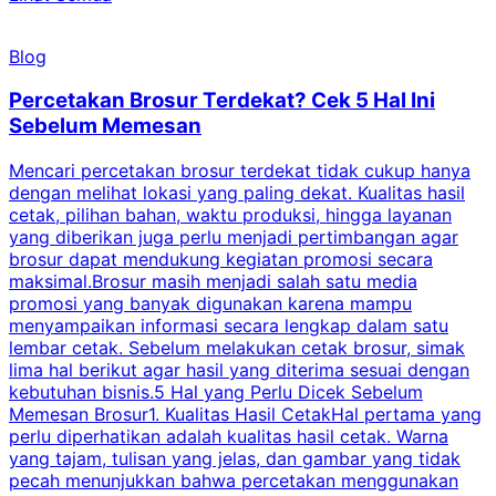
Blog
Percetakan Brosur Terdekat? Cek 5 Hal Ini
Sebelum Memesan
Mencari percetakan brosur terdekat tidak cukup hanya
C
dengan melihat lokasi yang paling dekat. Kualitas hasil
cetak, pilihan bahan, waktu produksi, hingga layanan
S
yang diberikan juga perlu menjadi pertimbangan agar
t
brosur dapat mendukung kegiatan promosi secara
n
maksimal.Brosur masih menjadi salah satu media
k
promosi yang banyak digunakan karena mampu
d
menyampaikan informasi secara lengkap dalam satu
c
lembar cetak. Sebelum melakukan cetak brosur, simak
lima hal berikut agar hasil yang diterima sesuai dengan
s
kebutuhan bisnis.5 Hal yang Perlu Dicek Sebelum
Memesan Brosur1. Kualitas Hasil CetakHal pertama yang
perlu diperhatikan adalah kualitas hasil cetak. Warna
m
yang tajam, tulisan yang jelas, dan gambar yang tidak
U
pecah menunjukkan bahwa percetakan menggunakan