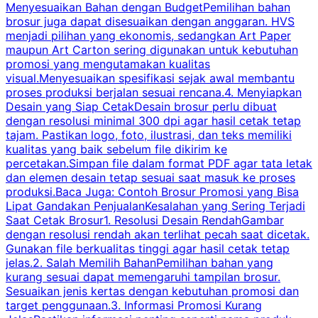
Menyesuaikan Bahan dengan BudgetPemilihan bahan
brosur juga dapat disesuaikan dengan anggaran. HVS
menjadi pilihan yang ekonomis, sedangkan Art Paper
d
maupun Art Carton sering digunakan untuk kebutuhan
t
promosi yang mengutamakan kualitas
t
visual.Menyesuaikan spesifikasi sejak awal membantu
proses produksi berjalan sesuai rencana.4. Menyiapkan
k
Desain yang Siap CetakDesain brosur perlu dibuat
dengan resolusi minimal 300 dpi agar hasil cetak tetap
tajam. Pastikan logo, foto, ilustrasi, dan teks memiliki
kualitas yang baik sebelum file dikirim ke
percetakan.Simpan file dalam format PDF agar tata letak
dan elemen desain tetap sesuai saat masuk ke proses
produksi.Baca Juga: Contoh Brosur Promosi yang Bisa
s
Lipat Gandakan PenjualanKesalahan yang Sering Terjadi
Saat Cetak Brosur1. Resolusi Desain RendahGambar
dengan resolusi rendah akan terlihat pecah saat dicetak.
p
Gunakan file berkualitas tinggi agar hasil cetak tetap
T
jelas.2. Salah Memilih BahanPemilihan bahan yang
p
kurang sesuai dapat memengaruhi tampilan brosur.
Sesuaikan jenis kertas dengan kebutuhan promosi dan
m
target penggunaan.3. Informasi Promosi Kurang