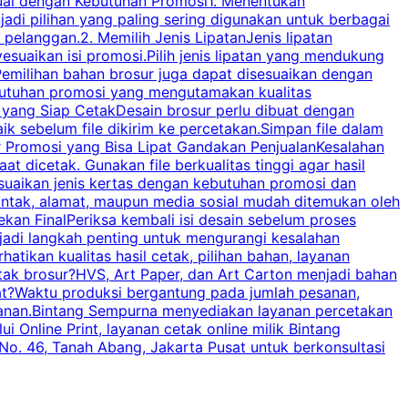
suai dengan Kebutuhan Promosi1. Menentukan
d
adi pilihan yang paling sering digunakan untuk berbagai
d
elanggan.2. Memilih Jenis LipatanJenis lipatan
g
esuaikan isi promosi.Pilih jenis lipatan yang mendukung
C
milihan bahan brosur juga dapat disesuaikan dengan
butuhan promosi yang mengutamakan kualitas
a
n yang Siap CetakDesain brosur perlu dibuat dengan
m
baik sebelum file dikirim ke percetakan.Simpan file dalam
r Promosi yang Bisa Lipat Gandakan PenjualanKesalahan
t dicetak. Gunakan file berkualitas tinggi agar hasil
p
esuaikan jenis kertas dengan kebutuhan promosi dan
ontak, alamat, maupun media sosial mudah ditemukan oleh
s
an FinalPeriksa kembali isi desain sebelum proses
c
njadi langkah penting untuk mengurangi kesalahan
P
tikan kualitas hasil cetak, pilihan bahan, layanan
tak brosur?HVS, Art Paper, dan Art Carton menjadi bahan
pat?Waktu produksi bergantung pada jumlah pesanan,
esanan.Bintang Sempurna menyediakan layanan percetakan
 Online Print, layanan cetak online milik Bintang
o. 46, Tanah Abang, Jakarta Pusat untuk berkonsultasi