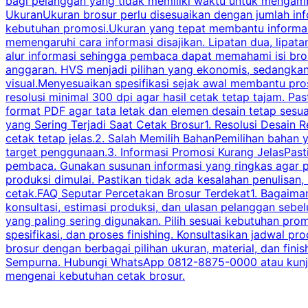
bagi pelanggan yang tidak memiliki waktu untuk mengam
UkuranUkuran brosur perlu disesuaikan dengan jumlah inf
kebutuhan promosi.Ukuran yang tepat membantu informasi 
memengaruhi cara informasi disajikan. Lipatan dua, lipata
alur informasi sehingga pembaca dapat memahami isi br
anggaran. HVS menjadi pilihan yang ekonomis, sedangka
visual.Menyesuaikan spesifikasi sejak awal membantu pro
resolusi minimal 300 dpi agar hasil cetak tetap tajam. Past
format PDF agar tata letak dan elemen desain tetap sesu
yang Sering Terjadi Saat Cetak Brosur1. Resolusi Desain R
cetak tetap jelas.2. Salah Memilih BahanPemilihan bahan
target penggunaan.3. Informasi Promosi Kurang JelasPast
pembaca. Gunakan susunan informasi yang ringkas agar p
produksi dimulai. Pastikan tidak ada kesalahan penulisan
cetak.FAQ Seputar Percetakan Brosur Terdekat1. Bagaimana
konsultasi, estimasi produksi, dan ulasan pelanggan seb
yang paling sering digunakan. Pilih sesuai kebutuhan pr
spesifikasi, dan proses finishing. Konsultasikan jadwa
brosur dengan berbagai pilihan ukuran, material, dan fini
Sempurna. Hubungi WhatsApp 0812-8875-0000 atau kunjungi
mengenai kebutuhan cetak brosur.