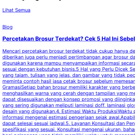
Lihat Semua
Blog
Percetakan Brosur Terdekat? Cek 5 Hal Ini Se
Mencari percetakan brosur terdekat tidak cukup hanya deng
diberikan juga perlu menjadi pertimbangan agar brosur 
digunakan karena mampu menyampaikan informasi secara l
sesuai dengan kebutuhan bisnis.5 Hal yang Perlu Dicek Se
yang tajam, tulisan yang jelas, dan gambar yang tidak 
meminta contoh hasil jasa cetak brosur sebelum memesan
GramasiSetiap bahan brosur memiliki karakter yang berb
menghasilkan warna yang cerah dengan tampilan yang men
dapat disesuaikan dengan konsep promosi yang diinginkan
yang sering digunakan meliputi laminasi doff, laminasi gl
desain yang digunakan.4. Estimasi Waktu ProduksiWaktu p
informasi mengenai estimasi pengerjaan sejak awal.Apabi
dapat selesai sesuai jadwal.5. Layanan Konsultasi dan P
spesifikasi yang sesuai. Konsultasi mengenai ukuran, ba