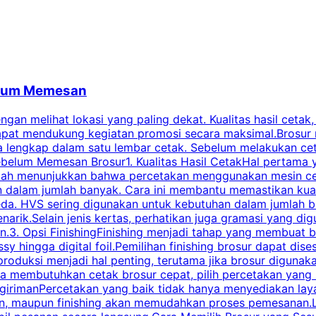
belum Memesan
an melihat lokasi yang paling dekat. Kualitas hasil cetak,
dapat mendukung kegiatan promosi secara maksimal.Brosur
engkap dalam satu lembar cetak. Sebelum melakukan cetak 
belum Memesan Brosur1. Kualitas Hasil CetakHal pertama ya
pecah menunjukkan bahwa percetakan menggunakan mesin ce
 dalam jumlah banyak. Cara ini membantu memastikan kuali
eda. HVS sering digunakan untuk kebutuhan dalam jumlah 
arik.Selain jenis kertas, perhatikan juga gramasi yang d
.3. Opsi FinishingFinishing menjadi tahap yang membuat br
ossy hingga digital foil.Pemilihan finishing brosur dapat 
roduksi menjadi hal penting, terutama jika brosur digunak
la membutuhkan cetak brosur cepat, pilih percetakan yang
engirimanPercetakan yang baik tidak hanya menyediakan la
han, maupun finishing akan memudahkan proses pemesanan.L