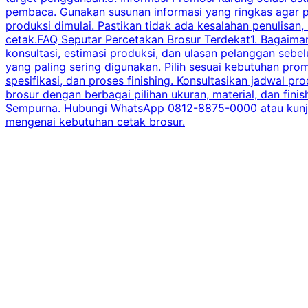
pembaca. Gunakan susunan informasi yang ringkas agar p
produksi dimulai. Pastikan tidak ada kesalahan penulisan
cetak.FAQ Seputar Percetakan Brosur Terdekat1. Bagaimana
konsultasi, estimasi produksi, dan ulasan pelanggan seb
yang paling sering digunakan. Pilih sesuai kebutuhan pr
spesifikasi, dan proses finishing. Konsultasikan jadwa
brosur dengan berbagai pilihan ukuran, material, dan fini
Sempurna. Hubungi WhatsApp 0812-8875-0000 atau kunjungi
mengenai kebutuhan cetak brosur.