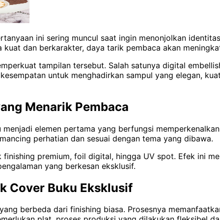
anyaan ini sering muncul saat ingin menonjolkan identita
 kuat dan berkarakter, daya tarik pembaca akan meningkat
mperkuat tampilan tersebut. Salah satunya digital embell
ri kesempatan untuk menghadirkan sampul yang elegan, kuat 
yang Menarik Pembaca
u menjadi elemen pertama yang berfungsi memperkenalkan isi
emancing perhatian dan sesuai dengan tema yang dibawa.
k finishing premium, foil digital, hingga UV spot. Efek ini
engalaman yang berkesan eksklusif.
ik Cover Buku Eksklusif
yang berbeda dari finishing biasa. Prosesnya memanfaatkan 
emerlukan plat, proses produksi yang dilakukan fleksibel da