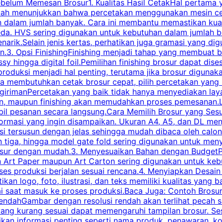
belum Memesan Brosur1. Kualitas Hasil CetakHal pertama ya
pecah menunjukkan bahwa percetakan menggunakan mesin ce
 dalam jumlah banyak. Cara ini membantu memastikan kuali
eda. HVS sering digunakan untuk kebutuhan dalam jumlah 
arik.Selain jenis kertas, perhatikan juga gramasi yang d
.3. Opsi FinishingFinishing menjadi tahap yang membuat br
ossy hingga digital foil.Pemilihan finishing brosur dapat 
roduksi menjadi hal penting, terutama jika brosur digunak
la membutuhkan cetak brosur cepat, pilih percetakan yang
engirimanPercetakan yang baik tidak hanya menyediakan la
han, maupun finishing akan memudahkan proses pemesanan.L
bil pesanan secara langsung.Cara Memilih Brosur yang Se
ormasi yang ingin disampaikan. Ukuran A4, A5, dan DL menj
tersusun dengan jelas sehingga mudah dibaca oleh calon p
n tiga, hingga model gate fold sering digunakan untuk meny
osur dengan mudah.3. Menyesuaikan Bahan dengan BudgetPe
n Art Paper maupun Art Carton sering digunakan untuk ke
ses produksi berjalan sesuai rencana.4. Menyiapkan Desai
ikan logo, foto, ilustrasi, dan teks memiliki kualitas yang 
ai saat masuk ke proses produksi.Baca Juga: Contoh Brosu
endahGambar dengan resolusi rendah akan terlihat pecah saa
 yang kurang sesuai dapat memengaruhi tampilan brosur. S
ikan informasi penting seperti nama produk, penawaran, k