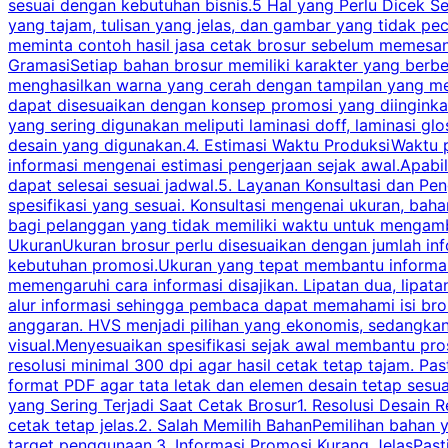
sesuai dengan kebutuhan bisnis.5 Hal yang Perlu Dicek Se
yang tajam, tulisan yang jelas, dan gambar yang tidak 
meminta contoh hasil jasa cetak brosur sebelum memesan
GramasiSetiap bahan brosur memiliki karakter yang berb
menghasilkan warna yang cerah dengan tampilan yang men
dapat disesuaikan dengan konsep promosi yang diinginkan
yang sering digunakan meliputi laminasi doff, laminasi gl
desain yang digunakan.4. Estimasi Waktu ProduksiWaktu p
informasi mengenai estimasi pengerjaan sejak awal.Apabi
dapat selesai sesuai jadwal.5. Layanan Konsultasi dan P
spesifikasi yang sesuai. Konsultasi mengenai ukuran, ba
bagi pelanggan yang tidak memiliki waktu untuk mengam
UkuranUkuran brosur perlu disesuaikan dengan jumlah inf
kebutuhan promosi.Ukuran yang tepat membantu informasi 
memengaruhi cara informasi disajikan. Lipatan dua, lipata
alur informasi sehingga pembaca dapat memahami isi br
anggaran. HVS menjadi pilihan yang ekonomis, sedangka
visual.Menyesuaikan spesifikasi sejak awal membantu pro
resolusi minimal 300 dpi agar hasil cetak tetap tajam. Past
format PDF agar tata letak dan elemen desain tetap sesu
yang Sering Terjadi Saat Cetak Brosur1. Resolusi Desain R
cetak tetap jelas.2. Salah Memilih BahanPemilihan bahan
target penggunaan.3. Informasi Promosi Kurang JelasPast