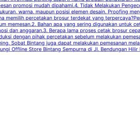
esan promosi mudah dipahami.4. Tidak Melakukan Pengecek
, ukuran, warna, maupun posisi elemen desain. Proofing me
 memilih percetakan brosur terdekat yang terpercaya?Perha
elum memesan.2. Bahan apa yang sering digunakan untuk ce
omosi dan anggaran.3. Berapa lama proses cetak brosur ce
l produksi dengan pihak percetakan sebelum melakukan pem
shing. Sobat Bintang juga dapat melakukan pemesanan melalui
 Offline Store Bintang Sempurna di Jl. Bendungan Hilir N