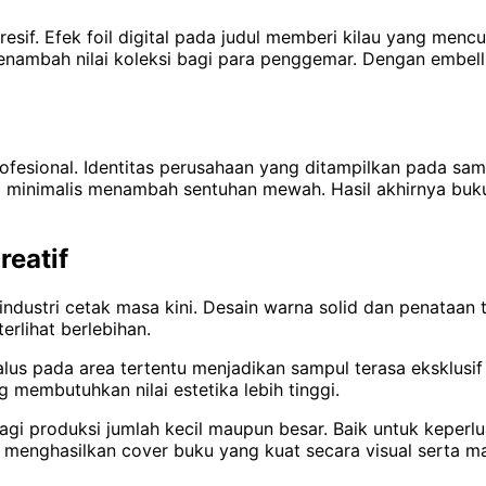
sif. Efek foil digital pada judul memberi kilau yang mencu
 menambah nilai koleksi bagi para penggemar. Dengan embel
fesional. Identitas perusahaan yang ditampilkan pada sam
l minimalis menambah sentuhan mewah. Hasil akhirnya buku
reatif
industri c
etak masa kini. Desain warna solid dan penataan 
erlihat berlebihan.
us pada area tertentu menjadikan sampul terasa eksklusif 
g membutuhkan nilai estetika lebih tinggi.
bagi produksi jumlah kecil maupun besar. Baik untuk keperlua
 menghasilkan cover buku yang kuat secara visual serta mam