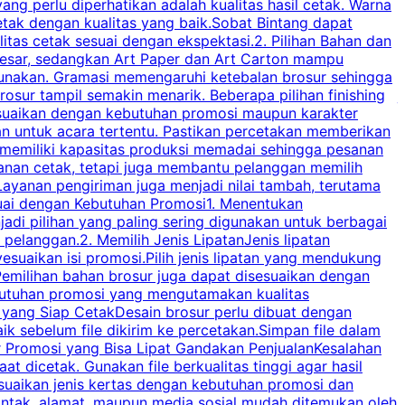
ng perlu diperhatikan adalah kualitas hasil cetak. Warna
s
tak dengan kualitas yang baik.Sobat Bintang dapat
tas cetak sesuai dengan ekspektasi.2. Pilihan Bahan dan
u
besar, sedangkan Art Paper dan Art Carton mampu
s
igunakan. Gramasi memengaruhi ketebalan brosur sehingga
a
osur tampil semakin menarik. Beberapa pilihan finishing
j
disesuaikan dengan kebutuhan promosi maupun karakter
k
an untuk acara tertentu. Pastikan percetakan memberikan
m
 memiliki kapasitas produksi memadai sehingga pesanan
n
yanan cetak, tetapi juga membantu pelanggan memilih
t
ayanan pengiriman juga menjadi nilai tambah, terutama
suai dengan Kebutuhan Promosi1. Menentukan
d
adi pilihan yang paling sering digunakan untuk berbagai
d
elanggan.2. Memilih Jenis LipatanJenis lipatan
g
esuaikan isi promosi.Pilih jenis lipatan yang mendukung
C
milihan bahan brosur juga dapat disesuaikan dengan
butuhan promosi yang mengutamakan kualitas
a
n yang Siap CetakDesain brosur perlu dibuat dengan
m
baik sebelum file dikirim ke percetakan.Simpan file dalam
r Promosi yang Bisa Lipat Gandakan PenjualanKesalahan
t dicetak. Gunakan file berkualitas tinggi agar hasil
p
esuaikan jenis kertas dengan kebutuhan promosi dan
ontak, alamat, maupun media sosial mudah ditemukan oleh
s