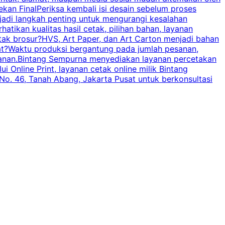
an FinalPeriksa kembali isi desain sebelum proses
c
njadi langkah penting untuk mengurangi kesalahan
P
tikan kualitas hasil cetak, pilihan bahan, layanan
tak brosur?HVS, Art Paper, dan Art Carton menjadi bahan
pat?Waktu produksi bergantung pada jumlah pesanan,
esanan.Bintang Sempurna menyediakan layanan percetakan
 Online Print, layanan cetak online milik Bintang
o. 46, Tanah Abang, Jakarta Pusat untuk berkonsultasi