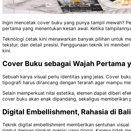
Ingin mencetak cover buku yang punya tampil mewah? Pert
pertama yang menentukan kesan awal. Ketika tampilannya
Teknologi cetak kini menawarkan banyak pilihan untuk me
tekstur, dan detail presisi. Penggunaan teknik ini membe
kini.
Cover Buku sebagai Wajah Pertama 
Sebuah karya visual perlu identitas yang jelas. Cover buk
tipografi harus dirancang dengan terarah agar mampu m
Selain memperkuat nilai estetika, elemen dapat diberi efe
cover buku akan enak dipandang, sekaligus memberikan p
Digital Embellishment, Rahasia di Bal
Teknik digital embellishment memberikan sentuhan visual 
timbul dengan tingkat presisi yang tinggi. Karena tidak m