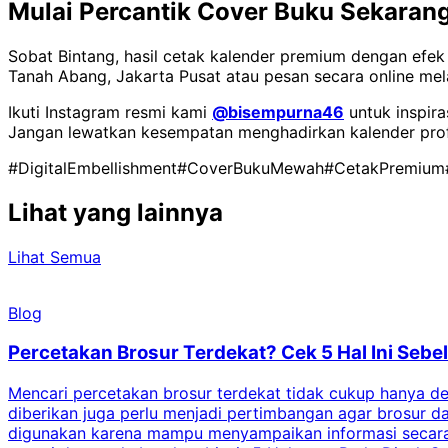
Mulai Percantik Cover Buku Sekarang
Sobat Bintang, hasil cetak kalender premium dengan efek
Tanah Abang, Jakarta Pusat atau pesan secara online mel
Ikuti Instagram resmi kami
@bisempurna46
untuk inspira
Jangan lewatkan kesempatan menghadirkan kalender pro
#DigitalEmbellishment
#CoverBukuMewah
#CetakPremium
Lihat yang lainnya
Lihat Semua
Blog
Percetakan Brosur Terdekat? Cek 5 Hal Ini Se
Mencari percetakan brosur terdekat tidak cukup hanya deng
diberikan juga perlu menjadi pertimbangan agar brosur 
digunakan karena mampu menyampaikan informasi secara l