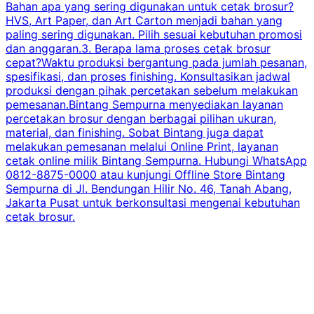
Bahan apa yang sering digunakan untuk cetak brosur?
HVS, Art Paper, dan Art Carton menjadi bahan yang
paling sering digunakan. Pilih sesuai kebutuhan promosi
dan anggaran.3. Berapa lama proses cetak brosur
cepat?Waktu produksi bergantung pada jumlah pesanan,
spesifikasi, dan proses finishing. Konsultasikan jadwal
produksi dengan pihak percetakan sebelum melakukan
pemesanan.Bintang Sempurna menyediakan layanan
percetakan brosur dengan berbagai pilihan ukuran,
material, dan finishing. Sobat Bintang juga dapat
melakukan pemesanan melalui Online Print, layanan
cetak online milik Bintang Sempurna. Hubungi WhatsApp
0812-8875-0000 atau kunjungi Offline Store Bintang
Sempurna di Jl. Bendungan Hilir No. 46, Tanah Abang,
Jakarta Pusat untuk berkonsultasi mengenai kebutuhan
cetak brosur.