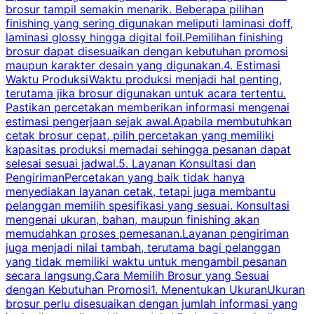
brosur tampil semakin menarik. Beberapa pilihan
d
finishing yang sering digunakan meliputi laminasi doff,
g
laminasi glossy hingga digital foil.Pemilihan finishing
d
brosur dapat disesuaikan dengan kebutuhan promosi
p
maupun karakter desain yang digunakan.4. Estimasi
Waktu ProduksiWaktu produksi menjadi hal penting,
terutama jika brosur digunakan untuk acara tertentu.
s
Pastikan percetakan memberikan informasi mengenai
s
estimasi pengerjaan sejak awal.Apabila membutuhkan
m
cetak brosur cepat, pilih percetakan yang memiliki
d
kapasitas produksi memadai sehingga pesanan dapat
selesai sesuai jadwal.5. Layanan Konsultasi dan
t
PengirimanPercetakan yang baik tidak hanya
S
menyediakan layanan cetak, tetapi juga membantu
t
pelanggan memilih spesifikasi yang sesuai. Konsultasi
b
mengenai ukuran, bahan, maupun finishing akan
memudahkan proses pemesanan.Layanan pengiriman
h
juga menjadi nilai tambah, terutama bagi pelanggan
p
yang tidak memiliki waktu untuk mengambil pesanan
m
secara langsung.Cara Memilih Brosur yang Sesuai
dengan Kebutuhan Promosi1. Menentukan UkuranUkuran
w
brosur perlu disesuaikan dengan jumlah informasi yang