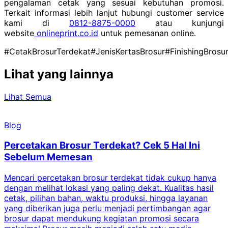
pengalaman cetak yang sesuai kebutuhan promosi.
Terkait informasi lebih lanjut hubungi customer service
kami di
0812-8875-0000
atau kunjungi
website
onlineprint.co.id
untuk pemesanan online.
#CetakBrosurTerdekat
#JenisKertasBrosur
#FinishingBrosu
Lihat yang lainnya
Lihat Semua
Blog
Percetakan Brosur Terdekat? Cek 5 Hal Ini
Sebelum Memesan
Mencari percetakan brosur terdekat tidak cukup hanya
C
dengan melihat lokasi yang paling dekat. Kualitas hasil
cetak, pilihan bahan, waktu produksi, hingga layanan
S
yang diberikan juga perlu menjadi pertimbangan agar
t
brosur dapat mendukung kegiatan promosi secara
n