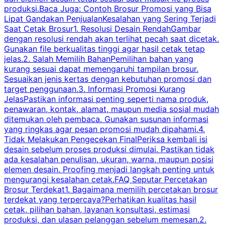
produksi.Baca Juga: Contoh Brosur Promosi yang Bisa
s
Lipat Gandakan PenjualanKesalahan yang Sering Terjadi
Saat Cetak Brosur1. Resolusi Desain RendahGambar
dengan resolusi rendah akan terlihat pecah saat dicetak.
p
Gunakan file berkualitas tinggi agar hasil cetak tetap
T
jelas.2. Salah Memilih BahanPemilihan bahan yang
p
kurang sesuai dapat memengaruhi tampilan brosur.
Sesuaikan jenis kertas dengan kebutuhan promosi dan
m
target penggunaan.3. Informasi Promosi Kurang
JelasPastikan informasi penting seperti nama produk,
p
penawaran, kontak, alamat, maupun media sosial mudah
s
ditemukan oleh pembaca. Gunakan susunan informasi
yang ringkas agar pesan promosi mudah dipahami.4.
O
Tidak Melakukan Pengecekan FinalPeriksa kembali isi
desain sebelum proses produksi dimulai. Pastikan tidak
k
ada kesalahan penulisan, ukuran, warna, maupun posisi
H
elemen desain. Proofing menjadi langkah penting untuk
mengurangi kesalahan cetak.FAQ Seputar Percetakan
s
Brosur Terdekat1. Bagaimana memilih percetakan brosur
terdekat yang terpercaya?Perhatikan kualitas hasil
cetak, pilihan bahan, layanan konsultasi, estimasi
produksi, dan ulasan pelanggan sebelum memesan.2.