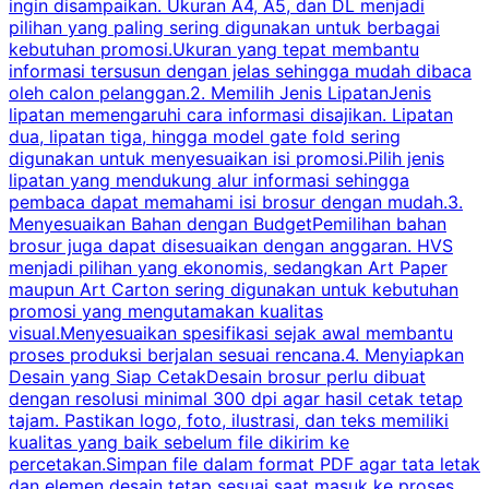
ingin disampaikan. Ukuran A4, A5, dan DL menjadi
pilihan yang paling sering digunakan untuk berbagai
f
kebutuhan promosi.Ukuran yang tepat membantu
d
informasi tersusun dengan jelas sehingga mudah dibaca
l
oleh calon pelanggan.2. Memilih Jenis LipatanJenis
t
lipatan memengaruhi cara informasi disajikan. Lipatan
S
dua, lipatan tiga, hingga model gate fold sering
P
digunakan untuk menyesuaikan isi promosi.Pilih jenis
lipatan yang mendukung alur informasi sehingga
s
pembaca dapat memahami isi brosur dengan mudah.3.
i
Menyesuaikan Bahan dengan BudgetPemilihan bahan
brosur juga dapat disesuaikan dengan anggaran. HVS
menjadi pilihan yang ekonomis, sedangkan Art Paper
d
maupun Art Carton sering digunakan untuk kebutuhan
t
promosi yang mengutamakan kualitas
t
visual.Menyesuaikan spesifikasi sejak awal membantu
proses produksi berjalan sesuai rencana.4. Menyiapkan
k
Desain yang Siap CetakDesain brosur perlu dibuat
dengan resolusi minimal 300 dpi agar hasil cetak tetap
tajam. Pastikan logo, foto, ilustrasi, dan teks memiliki
kualitas yang baik sebelum file dikirim ke
percetakan.Simpan file dalam format PDF agar tata letak
dan elemen desain tetap sesuai saat masuk ke proses