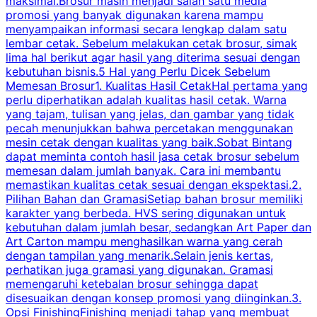
maksimal.Brosur masih menjadi salah satu media
k
promosi yang banyak digunakan karena mampu
d
menyampaikan informasi secara lengkap dalam satu
c
lembar cetak. Sebelum melakukan cetak brosur, simak
lima hal berikut agar hasil yang diterima sesuai dengan
s
kebutuhan bisnis.5 Hal yang Perlu Dicek Sebelum
Memesan Brosur1. Kualitas Hasil CetakHal pertama yang
perlu diperhatikan adalah kualitas hasil cetak. Warna
m
yang tajam, tulisan yang jelas, dan gambar yang tidak
U
pecah menunjukkan bahwa percetakan menggunakan
mesin cetak dengan kualitas yang baik.Sobat Bintang
dapat meminta contoh hasil jasa cetak brosur sebelum
memesan dalam jumlah banyak. Cara ini membantu
u
memastikan kualitas cetak sesuai dengan ekspektasi.2.
p
Pilihan Bahan dan GramasiSetiap bahan brosur memiliki
karakter yang berbeda. HVS sering digunakan untuk
i
kebutuhan dalam jumlah besar, sedangkan Art Paper dan
p
Art Carton mampu menghasilkan warna yang cerah
t
dengan tampilan yang menarik.Selain jenis kertas,
perhatikan juga gramasi yang digunakan. Gramasi
t
memengaruhi ketebalan brosur sehingga dapat
disesuaikan dengan konsep promosi yang diinginkan.3.
s
Opsi FinishingFinishing menjadi tahap yang membuat