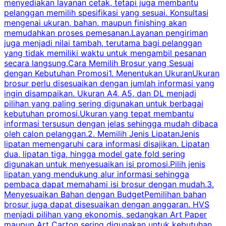
menyediakan layanan cetak, tetapi juga membantu
t
pelanggan memilih spesifikasi yang sesuai. Konsultasi
b
mengenai ukuran, bahan, maupun finishing akan
memudahkan proses pemesanan.Layanan pengiriman
h
juga menjadi nilai tambah, terutama bagi pelanggan
p
yang tidak memiliki waktu untuk mengambil pesanan
m
secara langsung.Cara Memilih Brosur yang Sesuai
dengan Kebutuhan Promosi1. Menentukan UkuranUkuran
w
brosur perlu disesuaikan dengan jumlah informasi yang
ingin disampaikan. Ukuran A4, A5, dan DL menjadi
pilihan yang paling sering digunakan untuk berbagai
f
kebutuhan promosi.Ukuran yang tepat membantu
d
informasi tersusun dengan jelas sehingga mudah dibaca
l
oleh calon pelanggan.2. Memilih Jenis LipatanJenis
t
lipatan memengaruhi cara informasi disajikan. Lipatan
S
dua, lipatan tiga, hingga model gate fold sering
P
digunakan untuk menyesuaikan isi promosi.Pilih jenis
lipatan yang mendukung alur informasi sehingga
s
pembaca dapat memahami isi brosur dengan mudah.3.
i
Menyesuaikan Bahan dengan BudgetPemilihan bahan
brosur juga dapat disesuaikan dengan anggaran. HVS
menjadi pilihan yang ekonomis, sedangkan Art Paper
d
maupun Art Carton sering digunakan untuk kebutuhan
t