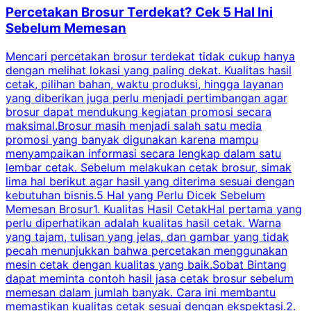
Percetakan Brosur Terdekat? Cek 5 Hal Ini
Sebelum Memesan
Mencari percetakan brosur terdekat tidak cukup hanya
C
dengan melihat lokasi yang paling dekat. Kualitas hasil
cetak, pilihan bahan, waktu produksi, hingga layanan
S
yang diberikan juga perlu menjadi pertimbangan agar
t
brosur dapat mendukung kegiatan promosi secara
n
maksimal.Brosur masih menjadi salah satu media
k
promosi yang banyak digunakan karena mampu
d
menyampaikan informasi secara lengkap dalam satu
c
lembar cetak. Sebelum melakukan cetak brosur, simak
lima hal berikut agar hasil yang diterima sesuai dengan
s
kebutuhan bisnis.5 Hal yang Perlu Dicek Sebelum
Memesan Brosur1. Kualitas Hasil CetakHal pertama yang
perlu diperhatikan adalah kualitas hasil cetak. Warna
m
yang tajam, tulisan yang jelas, dan gambar yang tidak
U
pecah menunjukkan bahwa percetakan menggunakan
mesin cetak dengan kualitas yang baik.Sobat Bintang
dapat meminta contoh hasil jasa cetak brosur sebelum
memesan dalam jumlah banyak. Cara ini membantu
u
memastikan kualitas cetak sesuai dengan ekspektasi.2.
p