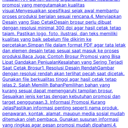
promosi yang mengutamakan kualitas
t
visual.Menyesuaikan spesifikasi sejak awal membantu
proses produksi berjalan sesuai rencana.4. Menyiapkan
k
Desain yang Siap CetakDesain brosur perlu dibuat
dengan resolusi minimal 300 dpi agar hasil cetak tetap
tajam. Pastikan logo, foto, ilustrasi, dan teks memiliki
kualitas yang baik sebelum file dikirim ke
percetakan.Simpan file dalam format PDF agar tata letak
dan elemen desain tetap sesuai saat masuk ke proses
produksi.Baca Juga: Contoh Brosur Promosi yang Bisa
s
Lipat Gandakan PenjualanKesalahan yang Sering Terjadi
Saat Cetak Brosur1. Resolusi Desain RendahGambar
dengan resolusi rendah akan terlihat pecah saat dicetak.
p
Gunakan file berkualitas tinggi agar hasil cetak tetap
T
jelas.2. Salah Memilih BahanPemilihan bahan yang
p
kurang sesuai dapat memengaruhi tampilan brosur.
Sesuaikan jenis kertas dengan kebutuhan promosi dan
m
target penggunaan.3. Informasi Promosi Kurang
JelasPastikan informasi penting seperti nama produk,
p
penawaran, kontak, alamat, maupun media sosial mudah
s
ditemukan oleh pembaca. Gunakan susunan informasi
yang ringkas agar pesan promosi mudah dipahami.4.
O