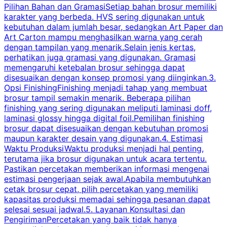
Pilihan Bahan dan GramasiSetiap bahan brosur memiliki
karakter yang berbeda. HVS sering digunakan untuk
i
kebutuhan dalam jumlah besar, sedangkan Art Paper dan
p
Art Carton mampu menghasilkan warna yang cerah
t
dengan tampilan yang menarik.Selain jenis kertas,
perhatikan juga gramasi yang digunakan. Gramasi
t
memengaruhi ketebalan brosur sehingga dapat
disesuaikan dengan konsep promosi yang diinginkan.3.
s
Opsi FinishingFinishing menjadi tahap yang membuat
brosur tampil semakin menarik. Beberapa pilihan
d
finishing yang sering digunakan meliputi laminasi doff,
g
laminasi glossy hingga digital foil.Pemilihan finishing
d
brosur dapat disesuaikan dengan kebutuhan promosi
p
maupun karakter desain yang digunakan.4. Estimasi
Waktu ProduksiWaktu produksi menjadi hal penting,
terutama jika brosur digunakan untuk acara tertentu.
s
Pastikan percetakan memberikan informasi mengenai
s
estimasi pengerjaan sejak awal.Apabila membutuhkan
m
cetak brosur cepat, pilih percetakan yang memiliki
d
kapasitas produksi memadai sehingga pesanan dapat
selesai sesuai jadwal.5. Layanan Konsultasi dan
t
PengirimanPercetakan yang baik tidak hanya
S