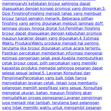
memengaruhi ketebalan brosur sehingga dapat
disesuaikan dengan konsep promosi yang diinginkan.3.
s
Opsi FinishingFinishing menjadi tahap yang membuat
brosur tampil semakin menarik. Beberapa pilihan
d
finishing yang sering digunakan meliputi laminasi doff,
g
laminasi glossy hingga digital foil.Pemilihan finishing
d
brosur dapat disesuaikan dengan kebutuhan promosi
p
maupun karakter desain yang digunakan.4. Estimasi
Waktu ProduksiWaktu produksi menjadi hal penting,
terutama jika brosur digunakan untuk acara tertentu.
s
Pastikan percetakan memberikan informasi mengenai
s
estimasi pengerjaan sejak awal.Apabila membutuhkan
m
cetak brosur cepat, pilih percetakan yang memiliki
d
kapasitas produksi memadai sehingga pesanan dapat
selesai sesuai jadwal.5. Layanan Konsultasi dan
t
PengirimanPercetakan yang baik tidak hanya
S
menyediakan layanan cetak, tetapi juga membantu
t
pelanggan memilih spesifikasi yang sesuai. Konsultasi
b
mengenai ukuran, bahan, maupun finishing akan
memudahkan proses pemesanan.Layanan pengiriman
h
juga menjadi nilai tambah, terutama bagi pelanggan
p
yang tidak memiliki waktu untuk mengambil pesanan
m