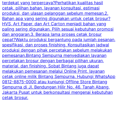
terdekat yang terpercaya?Perhatikan kualitas hasil
cetak, pilihan bahan, layanan konsultasi, estimasi
produksi, dan ulasan pelanggan sebelum memesan.2.
Bahan apa yang sering digunakan untuk cetak brosur?
HVS, Art Paper, dan Art Carton menjadi bahan yang
paling sering digunakan. Pilih sesuai kebutuhan promosi
dan anggaran.3. Berapa lama proses cetak brosur
cepat?Waktu produksi bergantung pada jumlah pesanan,
spesifikasi, dan proses finishing. Konsultasikan jadwal
produksi dengan pihak percetakan sebelum melakukan
pemesanan.Bintang Sempurna menyediakan layanan
percetakan brosur dengan berbagai pilihan ukuran,
material, dan finishing. Sobat Bintang juga dapat
melakukan pemesanan melalui Online Print, layanan
cetak online milik Bintang Sempurna. Hubungi WhatsApp
0812-8875-0000 atau kunjungi Offline Store Bintang
Sempurna di Jl. Bendungan Hilir No. 46, Tanah Abang,
Jakarta Pusat untuk berkonsultasi mengenai kebutuhan
cetak brosur.