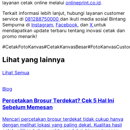
layanan cetak online melalui
onlineprint.co.id
.
Terkait informasi lebih lanjut, hubungi layanan customer
service di
081288750000
dan ikuti media sosial Bintang
Sempurna di
Instagram
,
Facebook
, dan
X
untuk
mendapatkan update terbaru tentang inovasi cetak dan
promo menarik!
#CetakFotoKanvas
#CetakKanvasBesar
#FotoKanvasCust
Lihat yang lainnya
Lihat Semua
Blog
Percetakan Brosur Terdekat? Cek 5 Hal Ini
Sebelum Memesan
Mencari percetakan brosur terdekat tidak cukup hanya
C
dengan melihat lokasi yang paling dekat. Kualitas hasil