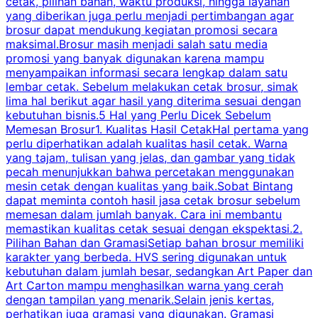
cetak, pilihan bahan, waktu produksi, hingga layanan
S
yang diberikan juga perlu menjadi pertimbangan agar
t
brosur dapat mendukung kegiatan promosi secara
n
maksimal.Brosur masih menjadi salah satu media
k
promosi yang banyak digunakan karena mampu
d
menyampaikan informasi secara lengkap dalam satu
c
lembar cetak. Sebelum melakukan cetak brosur, simak
lima hal berikut agar hasil yang diterima sesuai dengan
s
kebutuhan bisnis.5 Hal yang Perlu Dicek Sebelum
Memesan Brosur1. Kualitas Hasil CetakHal pertama yang
perlu diperhatikan adalah kualitas hasil cetak. Warna
m
yang tajam, tulisan yang jelas, dan gambar yang tidak
U
pecah menunjukkan bahwa percetakan menggunakan
mesin cetak dengan kualitas yang baik.Sobat Bintang
dapat meminta contoh hasil jasa cetak brosur sebelum
memesan dalam jumlah banyak. Cara ini membantu
u
memastikan kualitas cetak sesuai dengan ekspektasi.2.
p
Pilihan Bahan dan GramasiSetiap bahan brosur memiliki
karakter yang berbeda. HVS sering digunakan untuk
i
kebutuhan dalam jumlah besar, sedangkan Art Paper dan
p
Art Carton mampu menghasilkan warna yang cerah
t
dengan tampilan yang menarik.Selain jenis kertas,
perhatikan juga gramasi yang digunakan. Gramasi
t