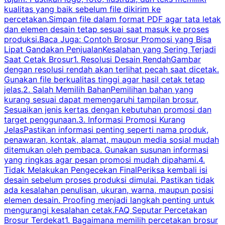
kualitas yang baik sebelum file dikirim ke
percetakan.Simpan file dalam format PDF agar tata letak
dan elemen desain tetap sesuai saat masuk ke proses
produksi.Baca Juga: Contoh Brosur Promosi yang Bisa
s
Lipat Gandakan PenjualanKesalahan yang Sering Terjadi
Saat Cetak Brosur1. Resolusi Desain RendahGambar
dengan resolusi rendah akan terlihat pecah saat dicetak.
p
Gunakan file berkualitas tinggi agar hasil cetak tetap
T
jelas.2. Salah Memilih BahanPemilihan bahan yang
p
kurang sesuai dapat memengaruhi tampilan brosur.
Sesuaikan jenis kertas dengan kebutuhan promosi dan
m
target penggunaan.3. Informasi Promosi Kurang
JelasPastikan informasi penting seperti nama produk,
p
penawaran, kontak, alamat, maupun media sosial mudah
s
ditemukan oleh pembaca. Gunakan susunan informasi
yang ringkas agar pesan promosi mudah dipahami.4.
O
Tidak Melakukan Pengecekan FinalPeriksa kembali isi
desain sebelum proses produksi dimulai. Pastikan tidak
k
ada kesalahan penulisan, ukuran, warna, maupun posisi
H
elemen desain. Proofing menjadi langkah penting untuk
mengurangi kesalahan cetak.FAQ Seputar Percetakan
s
Brosur Terdekat1. Bagaimana memilih percetakan brosur