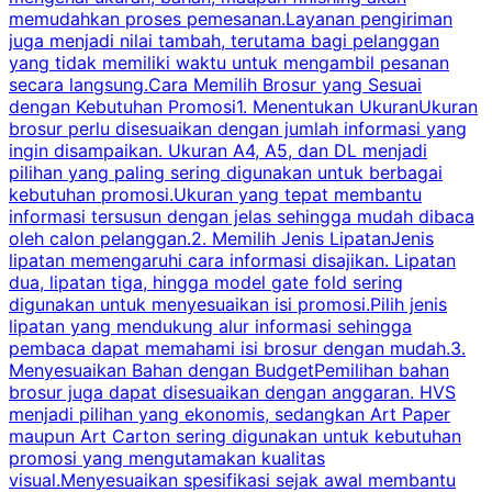
memudahkan proses pemesanan.Layanan pengiriman
h
juga menjadi nilai tambah, terutama bagi pelanggan
p
yang tidak memiliki waktu untuk mengambil pesanan
m
secara langsung.Cara Memilih Brosur yang Sesuai
dengan Kebutuhan Promosi1. Menentukan UkuranUkuran
w
brosur perlu disesuaikan dengan jumlah informasi yang
ingin disampaikan. Ukuran A4, A5, dan DL menjadi
pilihan yang paling sering digunakan untuk berbagai
f
kebutuhan promosi.Ukuran yang tepat membantu
d
informasi tersusun dengan jelas sehingga mudah dibaca
l
oleh calon pelanggan.2. Memilih Jenis LipatanJenis
t
lipatan memengaruhi cara informasi disajikan. Lipatan
S
dua, lipatan tiga, hingga model gate fold sering
P
digunakan untuk menyesuaikan isi promosi.Pilih jenis
lipatan yang mendukung alur informasi sehingga
s
pembaca dapat memahami isi brosur dengan mudah.3.
i
Menyesuaikan Bahan dengan BudgetPemilihan bahan
brosur juga dapat disesuaikan dengan anggaran. HVS
menjadi pilihan yang ekonomis, sedangkan Art Paper
d
maupun Art Carton sering digunakan untuk kebutuhan
t
promosi yang mengutamakan kualitas
t
visual.Menyesuaikan spesifikasi sejak awal membantu