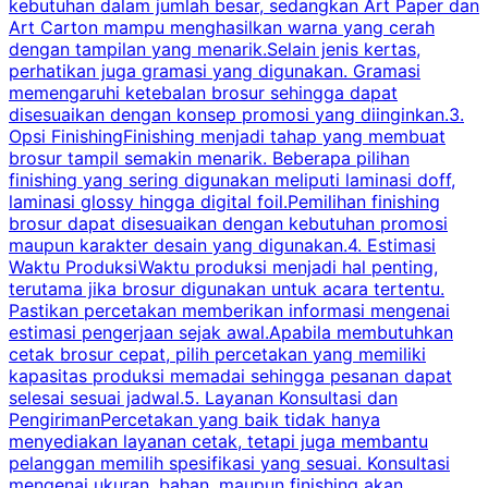
kebutuhan dalam jumlah besar, sedangkan Art Paper dan
p
Art Carton mampu menghasilkan warna yang cerah
t
dengan tampilan yang menarik.Selain jenis kertas,
perhatikan juga gramasi yang digunakan. Gramasi
t
memengaruhi ketebalan brosur sehingga dapat
disesuaikan dengan konsep promosi yang diinginkan.3.
s
Opsi FinishingFinishing menjadi tahap yang membuat
brosur tampil semakin menarik. Beberapa pilihan
d
finishing yang sering digunakan meliputi laminasi doff,
g
laminasi glossy hingga digital foil.Pemilihan finishing
d
brosur dapat disesuaikan dengan kebutuhan promosi
p
maupun karakter desain yang digunakan.4. Estimasi
Waktu ProduksiWaktu produksi menjadi hal penting,
terutama jika brosur digunakan untuk acara tertentu.
s
Pastikan percetakan memberikan informasi mengenai
s
estimasi pengerjaan sejak awal.Apabila membutuhkan
m
cetak brosur cepat, pilih percetakan yang memiliki
d
kapasitas produksi memadai sehingga pesanan dapat
selesai sesuai jadwal.5. Layanan Konsultasi dan
t
PengirimanPercetakan yang baik tidak hanya
S
menyediakan layanan cetak, tetapi juga membantu
t
pelanggan memilih spesifikasi yang sesuai. Konsultasi
b
mengenai ukuran, bahan, maupun finishing akan