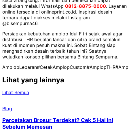
secara langsung. Informasi dan pemesanan dapat
dilakukan melalui WhatsApp
0812-8875-0000
. Layanan
online tersedia di onlineprint.co.id. Inspirasi desain
terbaru dapat diakses melalui Instagram
@bisempurna46.
Persiapkan kebutuhan amplop Idul Fitri sejak awal agar
distribusi THR berjalan lancar dan citra brand semakin
kuat di momen penuh makna ini. Sobat Bintang siap
menghadirkan desain terbaik tahun ini? Saatnya
wujudkan konsep pilihan bersama Bintang Sempurna.
AmplopLebaran
#CetakAmplopCustom
#AmplopTHR
#Amplo
Lihat yang lainnya
Lihat Semua
Blog
Percetakan Brosur Terdekat? Cek 5 Hal Ini
Sebelum Memesan