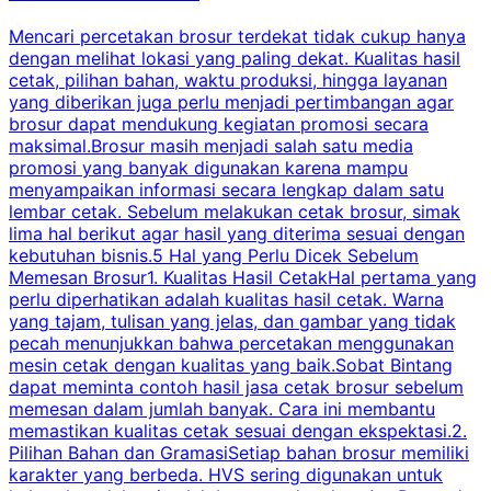
Mencari percetakan brosur terdekat tidak cukup hanya
C
dengan melihat lokasi yang paling dekat. Kualitas hasil
cetak, pilihan bahan, waktu produksi, hingga layanan
S
yang diberikan juga perlu menjadi pertimbangan agar
t
brosur dapat mendukung kegiatan promosi secara
n
maksimal.Brosur masih menjadi salah satu media
k
promosi yang banyak digunakan karena mampu
d
menyampaikan informasi secara lengkap dalam satu
c
lembar cetak. Sebelum melakukan cetak brosur, simak
lima hal berikut agar hasil yang diterima sesuai dengan
s
kebutuhan bisnis.5 Hal yang Perlu Dicek Sebelum
Memesan Brosur1. Kualitas Hasil CetakHal pertama yang
perlu diperhatikan adalah kualitas hasil cetak. Warna
m
yang tajam, tulisan yang jelas, dan gambar yang tidak
U
pecah menunjukkan bahwa percetakan menggunakan
mesin cetak dengan kualitas yang baik.Sobat Bintang
dapat meminta contoh hasil jasa cetak brosur sebelum
memesan dalam jumlah banyak. Cara ini membantu
u
memastikan kualitas cetak sesuai dengan ekspektasi.2.
p
Pilihan Bahan dan GramasiSetiap bahan brosur memiliki
karakter yang berbeda. HVS sering digunakan untuk
i