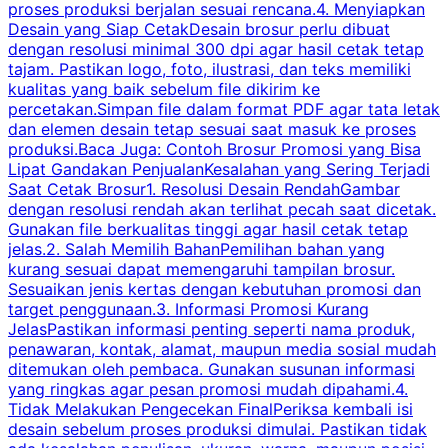
proses produksi berjalan sesuai rencana.4. Menyiapkan
k
Desain yang Siap CetakDesain brosur perlu dibuat
dengan resolusi minimal 300 dpi agar hasil cetak tetap
tajam. Pastikan logo, foto, ilustrasi, dan teks memiliki
kualitas yang baik sebelum file dikirim ke
percetakan.Simpan file dalam format PDF agar tata letak
dan elemen desain tetap sesuai saat masuk ke proses
produksi.Baca Juga: Contoh Brosur Promosi yang Bisa
s
Lipat Gandakan PenjualanKesalahan yang Sering Terjadi
Saat Cetak Brosur1. Resolusi Desain RendahGambar
dengan resolusi rendah akan terlihat pecah saat dicetak.
p
Gunakan file berkualitas tinggi agar hasil cetak tetap
T
jelas.2. Salah Memilih BahanPemilihan bahan yang
p
kurang sesuai dapat memengaruhi tampilan brosur.
Sesuaikan jenis kertas dengan kebutuhan promosi dan
m
target penggunaan.3. Informasi Promosi Kurang
JelasPastikan informasi penting seperti nama produk,
p
penawaran, kontak, alamat, maupun media sosial mudah
s
ditemukan oleh pembaca. Gunakan susunan informasi
yang ringkas agar pesan promosi mudah dipahami.4.
O
Tidak Melakukan Pengecekan FinalPeriksa kembali isi
desain sebelum proses produksi dimulai. Pastikan tidak
k