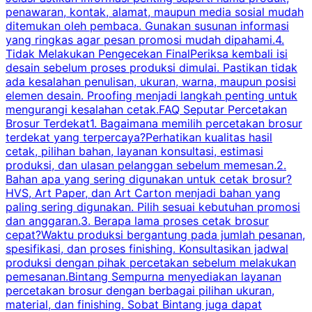
penawaran, kontak, alamat, maupun media sosial mudah
s
ditemukan oleh pembaca. Gunakan susunan informasi
yang ringkas agar pesan promosi mudah dipahami.4.
O
Tidak Melakukan Pengecekan FinalPeriksa kembali isi
desain sebelum proses produksi dimulai. Pastikan tidak
k
ada kesalahan penulisan, ukuran, warna, maupun posisi
H
elemen desain. Proofing menjadi langkah penting untuk
mengurangi kesalahan cetak.FAQ Seputar Percetakan
s
Brosur Terdekat1. Bagaimana memilih percetakan brosur
terdekat yang terpercaya?Perhatikan kualitas hasil
cetak, pilihan bahan, layanan konsultasi, estimasi
produksi, dan ulasan pelanggan sebelum memesan.2.
Bahan apa yang sering digunakan untuk cetak brosur?
HVS, Art Paper, dan Art Carton menjadi bahan yang
paling sering digunakan. Pilih sesuai kebutuhan promosi
dan anggaran.3. Berapa lama proses cetak brosur
cepat?Waktu produksi bergantung pada jumlah pesanan,
spesifikasi, dan proses finishing. Konsultasikan jadwal
produksi dengan pihak percetakan sebelum melakukan
pemesanan.Bintang Sempurna menyediakan layanan
percetakan brosur dengan berbagai pilihan ukuran,
material, dan finishing. Sobat Bintang juga dapat