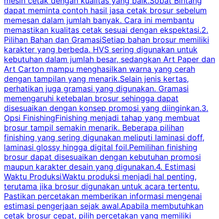
mesin cetak dengan kualitas yang baik.Sobat Bintang
dapat meminta contoh hasil jasa cetak brosur sebelum
memesan dalam jumlah banyak. Cara ini membantu
u
memastikan kualitas cetak sesuai dengan ekspektasi.2.
p
Pilihan Bahan dan GramasiSetiap bahan brosur memiliki
karakter yang berbeda. HVS sering digunakan untuk
i
kebutuhan dalam jumlah besar, sedangkan Art Paper dan
p
Art Carton mampu menghasilkan warna yang cerah
t
dengan tampilan yang menarik.Selain jenis kertas,
perhatikan juga gramasi yang digunakan. Gramasi
t
memengaruhi ketebalan brosur sehingga dapat
disesuaikan dengan konsep promosi yang diinginkan.3.
s
Opsi FinishingFinishing menjadi tahap yang membuat
brosur tampil semakin menarik. Beberapa pilihan
d
finishing yang sering digunakan meliputi laminasi doff,
g
laminasi glossy hingga digital foil.Pemilihan finishing
d
brosur dapat disesuaikan dengan kebutuhan promosi
p
maupun karakter desain yang digunakan.4. Estimasi
Waktu ProduksiWaktu produksi menjadi hal penting,
terutama jika brosur digunakan untuk acara tertentu.
s
Pastikan percetakan memberikan informasi mengenai
s
estimasi pengerjaan sejak awal.Apabila membutuhkan
m
cetak brosur cepat, pilih percetakan yang memiliki
d