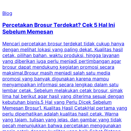
Blog
Percetakan Brosur Terdekat? Cek 5 Hal Ini
Sebelum Memesan
Mencari percetakan brosur terdekat tidak cukup hanya
C
dengan melihat lokasi yang paling dekat. Kualitas hasil
cetak, pilihan bahan, waktu produksi, hingga layanan
S
yang diberikan juga perlu menjadi pertimbangan agar
t
brosur dapat mendukung kegiatan promosi secara
n
maksimal.Brosur masih menjadi salah satu media
k
promosi yang banyak digunakan karena mampu
d
menyampaikan informasi secara lengkap dalam satu
c
lembar cetak. Sebelum melakukan cetak brosur, simak
lima hal berikut agar hasil yang diterima sesuai dengan
s
kebutuhan bisnis.5 Hal yang Perlu Dicek Sebelum
Memesan Brosur1. Kualitas Hasil CetakHal pertama yang
perlu diperhatikan adalah kualitas hasil cetak. Warna
m
yang tajam, tulisan yang jelas, dan gambar yang tidak
U
pecah menunjukkan bahwa percetakan menggunakan