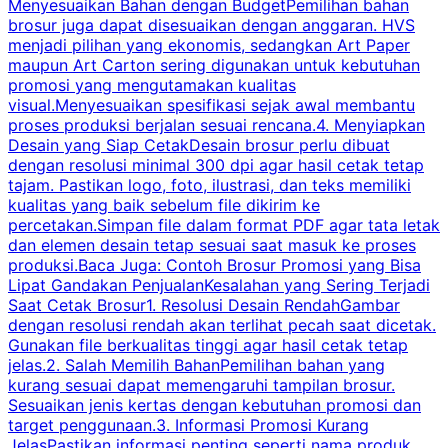
Menyesuaikan Bahan dengan BudgetPemilihan bahan
brosur juga dapat disesuaikan dengan anggaran. HVS
menjadi pilihan yang ekonomis, sedangkan Art Paper
d
maupun Art Carton sering digunakan untuk kebutuhan
t
promosi yang mengutamakan kualitas
t
visual.Menyesuaikan spesifikasi sejak awal membantu
proses produksi berjalan sesuai rencana.4. Menyiapkan
k
Desain yang Siap CetakDesain brosur perlu dibuat
dengan resolusi minimal 300 dpi agar hasil cetak tetap
tajam. Pastikan logo, foto, ilustrasi, dan teks memiliki
kualitas yang baik sebelum file dikirim ke
percetakan.Simpan file dalam format PDF agar tata letak
dan elemen desain tetap sesuai saat masuk ke proses
produksi.Baca Juga: Contoh Brosur Promosi yang Bisa
s
Lipat Gandakan PenjualanKesalahan yang Sering Terjadi
Saat Cetak Brosur1. Resolusi Desain RendahGambar
dengan resolusi rendah akan terlihat pecah saat dicetak.
p
Gunakan file berkualitas tinggi agar hasil cetak tetap
T
jelas.2. Salah Memilih BahanPemilihan bahan yang
p
kurang sesuai dapat memengaruhi tampilan brosur.
Sesuaikan jenis kertas dengan kebutuhan promosi dan
m
target penggunaan.3. Informasi Promosi Kurang
JelasPastikan informasi penting seperti nama produk,
p