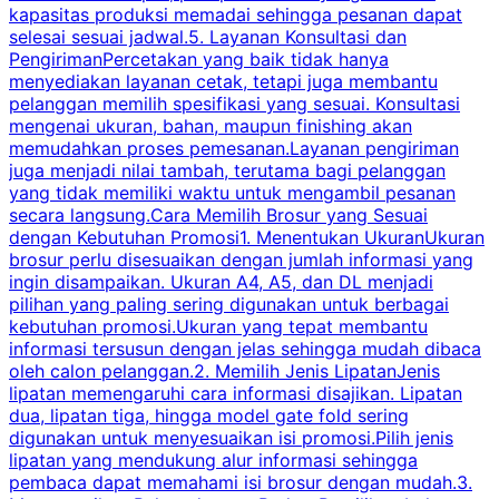
kapasitas produksi memadai sehingga pesanan dapat
selesai sesuai jadwal.5. Layanan Konsultasi dan
t
PengirimanPercetakan yang baik tidak hanya
S
menyediakan layanan cetak, tetapi juga membantu
t
pelanggan memilih spesifikasi yang sesuai. Konsultasi
b
mengenai ukuran, bahan, maupun finishing akan
memudahkan proses pemesanan.Layanan pengiriman
h
juga menjadi nilai tambah, terutama bagi pelanggan
p
yang tidak memiliki waktu untuk mengambil pesanan
m
secara langsung.Cara Memilih Brosur yang Sesuai
dengan Kebutuhan Promosi1. Menentukan UkuranUkuran
w
brosur perlu disesuaikan dengan jumlah informasi yang
ingin disampaikan. Ukuran A4, A5, dan DL menjadi
pilihan yang paling sering digunakan untuk berbagai
f
kebutuhan promosi.Ukuran yang tepat membantu
d
informasi tersusun dengan jelas sehingga mudah dibaca
l
oleh calon pelanggan.2. Memilih Jenis LipatanJenis
t
lipatan memengaruhi cara informasi disajikan. Lipatan
S
dua, lipatan tiga, hingga model gate fold sering
P
digunakan untuk menyesuaikan isi promosi.Pilih jenis
lipatan yang mendukung alur informasi sehingga
s
pembaca dapat memahami isi brosur dengan mudah.3.
i