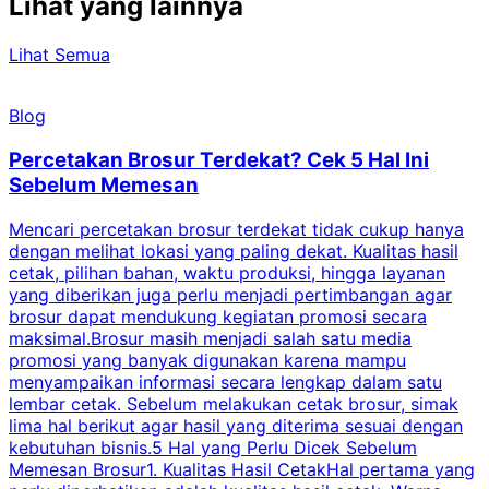
Lihat yang lainnya
Lihat Semua
Blog
Percetakan Brosur Terdekat? Cek 5 Hal Ini
Sebelum Memesan
Mencari percetakan brosur terdekat tidak cukup hanya
C
dengan melihat lokasi yang paling dekat. Kualitas hasil
cetak, pilihan bahan, waktu produksi, hingga layanan
S
yang diberikan juga perlu menjadi pertimbangan agar
t
brosur dapat mendukung kegiatan promosi secara
n
maksimal.Brosur masih menjadi salah satu media
k
promosi yang banyak digunakan karena mampu
d
menyampaikan informasi secara lengkap dalam satu
c
lembar cetak. Sebelum melakukan cetak brosur, simak
lima hal berikut agar hasil yang diterima sesuai dengan
s
kebutuhan bisnis.5 Hal yang Perlu Dicek Sebelum
Memesan Brosur1. Kualitas Hasil CetakHal pertama yang