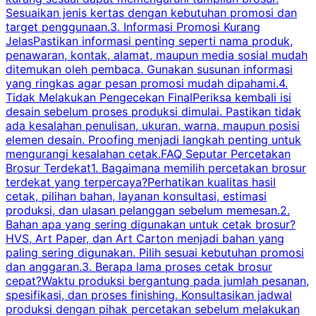
Sesuaikan jenis kertas dengan kebutuhan promosi dan
m
target penggunaan.3. Informasi Promosi Kurang
JelasPastikan informasi penting seperti nama produk,
p
penawaran, kontak, alamat, maupun media sosial mudah
s
ditemukan oleh pembaca. Gunakan susunan informasi
yang ringkas agar pesan promosi mudah dipahami.4.
O
Tidak Melakukan Pengecekan FinalPeriksa kembali isi
desain sebelum proses produksi dimulai. Pastikan tidak
k
ada kesalahan penulisan, ukuran, warna, maupun posisi
H
elemen desain. Proofing menjadi langkah penting untuk
mengurangi kesalahan cetak.FAQ Seputar Percetakan
s
Brosur Terdekat1. Bagaimana memilih percetakan brosur
terdekat yang terpercaya?Perhatikan kualitas hasil
cetak, pilihan bahan, layanan konsultasi, estimasi
produksi, dan ulasan pelanggan sebelum memesan.2.
Bahan apa yang sering digunakan untuk cetak brosur?
HVS, Art Paper, dan Art Carton menjadi bahan yang
paling sering digunakan. Pilih sesuai kebutuhan promosi
dan anggaran.3. Berapa lama proses cetak brosur
cepat?Waktu produksi bergantung pada jumlah pesanan,
spesifikasi, dan proses finishing. Konsultasikan jadwal
produksi dengan pihak percetakan sebelum melakukan