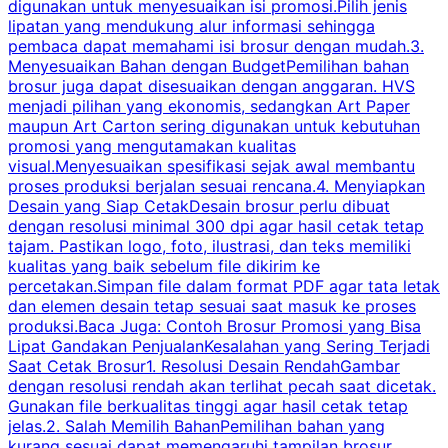
digunakan untuk menyesuaikan isi promosi.Pilih jenis
lipatan yang mendukung alur informasi sehingga
s
pembaca dapat memahami isi brosur dengan mudah.3.
i
Menyesuaikan Bahan dengan BudgetPemilihan bahan
brosur juga dapat disesuaikan dengan anggaran. HVS
menjadi pilihan yang ekonomis, sedangkan Art Paper
d
maupun Art Carton sering digunakan untuk kebutuhan
t
promosi yang mengutamakan kualitas
t
visual.Menyesuaikan spesifikasi sejak awal membantu
proses produksi berjalan sesuai rencana.4. Menyiapkan
k
Desain yang Siap CetakDesain brosur perlu dibuat
dengan resolusi minimal 300 dpi agar hasil cetak tetap
tajam. Pastikan logo, foto, ilustrasi, dan teks memiliki
kualitas yang baik sebelum file dikirim ke
percetakan.Simpan file dalam format PDF agar tata letak
dan elemen desain tetap sesuai saat masuk ke proses
produksi.Baca Juga: Contoh Brosur Promosi yang Bisa
s
Lipat Gandakan PenjualanKesalahan yang Sering Terjadi
Saat Cetak Brosur1. Resolusi Desain RendahGambar
dengan resolusi rendah akan terlihat pecah saat dicetak.
p
Gunakan file berkualitas tinggi agar hasil cetak tetap
T
jelas.2. Salah Memilih BahanPemilihan bahan yang
p
kurang sesuai dapat memengaruhi tampilan brosur.