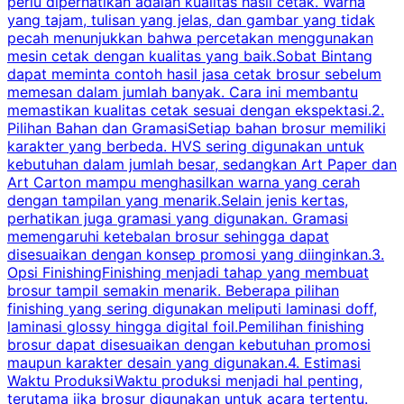
perlu diperhatikan adalah kualitas hasil cetak. Warna
m
yang tajam, tulisan yang jelas, dan gambar yang tidak
U
pecah menunjukkan bahwa percetakan menggunakan
mesin cetak dengan kualitas yang baik.Sobat Bintang
dapat meminta contoh hasil jasa cetak brosur sebelum
memesan dalam jumlah banyak. Cara ini membantu
u
memastikan kualitas cetak sesuai dengan ekspektasi.2.
p
Pilihan Bahan dan GramasiSetiap bahan brosur memiliki
karakter yang berbeda. HVS sering digunakan untuk
i
kebutuhan dalam jumlah besar, sedangkan Art Paper dan
p
Art Carton mampu menghasilkan warna yang cerah
t
dengan tampilan yang menarik.Selain jenis kertas,
perhatikan juga gramasi yang digunakan. Gramasi
t
memengaruhi ketebalan brosur sehingga dapat
disesuaikan dengan konsep promosi yang diinginkan.3.
s
Opsi FinishingFinishing menjadi tahap yang membuat
brosur tampil semakin menarik. Beberapa pilihan
d
finishing yang sering digunakan meliputi laminasi doff,
g
laminasi glossy hingga digital foil.Pemilihan finishing
d
brosur dapat disesuaikan dengan kebutuhan promosi
p
maupun karakter desain yang digunakan.4. Estimasi
Waktu ProduksiWaktu produksi menjadi hal penting,
terutama jika brosur digunakan untuk acara tertentu.
s