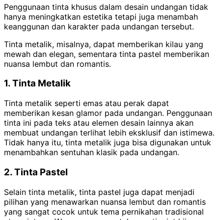
Penggunaan tinta khusus dalam desain undangan tidak
hanya meningkatkan estetika tetapi juga menambah
keanggunan dan karakter pada undangan tersebut.
Tinta metalik, misalnya, dapat memberikan kilau yang
mewah dan elegan, sementara tinta pastel memberikan
nuansa lembut dan romantis.
1. Tinta Metalik
Tinta metalik seperti emas atau perak dapat
memberikan kesan glamor pada undangan. Penggunaan
tinta ini pada teks atau elemen desain lainnya akan
membuat undangan terlihat lebih eksklusif dan istimewa.
Tidak hanya itu, tinta metalik juga bisa digunakan untuk
menambahkan sentuhan klasik pada undangan.
2. Tinta Pastel
Selain tinta metalik, tinta pastel juga dapat menjadi
pilihan yang menawarkan nuansa lembut dan romantis
yang sangat cocok untuk tema pernikahan tradisional