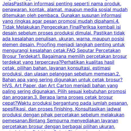
JelasPastikan informasi penting seperti nama produk,
p
penawaran, kontak, alamat, maupun media sosial mudah
s
ditemukan oleh pembaca. Gunakan susunan informasi
yang ringkas agar pesan promosi mudah dipahami.4.
O
Tidak Melakukan Pengecekan FinalPeriksa kembali isi
desain sebelum proses produksi dimulai. Pastikan tidak
k
ada kesalahan penulisan, ukuran, warna, maupun posisi
H
elemen desain. Proofing menjadi langkah penting untuk
mengurangi kesalahan cetak.FAQ Seputar Percetakan
s
Brosur Terdekat1. Bagaimana memilih percetakan brosur
terdekat yang terpercaya?Perhatikan kualitas hasil
cetak, pilihan bahan, layanan konsultasi, estimasi
produksi, dan ulasan pelanggan sebelum memesan.2.
Bahan apa yang sering digunakan untuk cetak brosur?
HVS, Art Paper, dan Art Carton menjadi bahan yang
paling sering digunakan. Pilih sesuai kebutuhan promosi
dan anggaran.3. Berapa lama proses cetak brosur
cepat?Waktu produksi bergantung pada jumlah pesanan,
spesifikasi, dan proses finishing. Konsultasikan jadwal
produksi dengan pihak percetakan sebelum melakukan
pemesanan.Bintang Sempurna menyediakan layanan
percetakan brosur dengan berbagai pilihan ukuran,