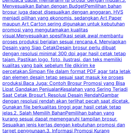
pembaca dapat memahami isi brosur dengan mudah.3.
i
Menyesuaikan Bahan dengan BudgetPemilihan bahan
brosur juga dapat disesuaikan dengan anggaran. HVS
menjadi pilihan yang ekonomis, sedangkan Art Paper
d
maupun Art Carton sering digunakan untuk kebutuhan
t
promosi yang mengutamakan kualitas
t
visual.Menyesuaikan spesifikasi sejak awal membantu
proses produksi berjalan sesuai rencana.4. Menyiapkan
k
Desain yang Siap CetakDesain brosur perlu dibuat
dengan resolusi minimal 300 dpi agar hasil cetak tetap
tajam. Pastikan logo, foto, ilustrasi, dan teks memiliki
kualitas yang baik sebelum file dikirim ke
percetakan.Simpan file dalam format PDF agar tata letak
dan elemen desain tetap sesuai saat masuk ke proses
produksi.Baca Juga: Contoh Brosur Promosi yang Bisa
s
Lipat Gandakan PenjualanKesalahan yang Sering Terjadi
Saat Cetak Brosur1. Resolusi Desain RendahGambar
dengan resolusi rendah akan terlihat pecah saat dicetak.
p
Gunakan file berkualitas tinggi agar hasil cetak tetap
T
jelas.2. Salah Memilih BahanPemilihan bahan yang
p
kurang sesuai dapat memengaruhi tampilan brosur.
Sesuaikan jenis kertas dengan kebutuhan promosi dan
m
target penggunaan.3. Informasi Promosi Kurang