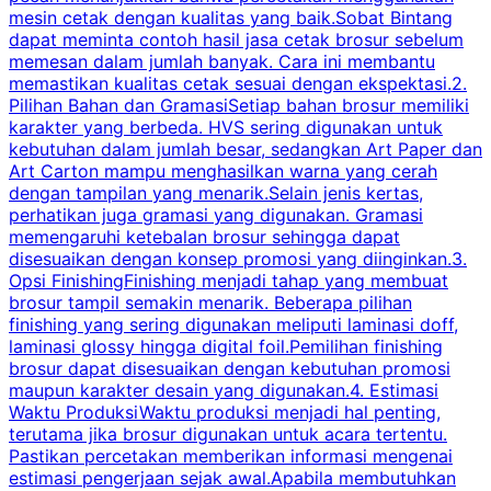
mesin cetak dengan kualitas yang baik.Sobat Bintang
dapat meminta contoh hasil jasa cetak brosur sebelum
memesan dalam jumlah banyak. Cara ini membantu
u
memastikan kualitas cetak sesuai dengan ekspektasi.2.
p
Pilihan Bahan dan GramasiSetiap bahan brosur memiliki
karakter yang berbeda. HVS sering digunakan untuk
i
kebutuhan dalam jumlah besar, sedangkan Art Paper dan
p
Art Carton mampu menghasilkan warna yang cerah
t
dengan tampilan yang menarik.Selain jenis kertas,
perhatikan juga gramasi yang digunakan. Gramasi
t
memengaruhi ketebalan brosur sehingga dapat
disesuaikan dengan konsep promosi yang diinginkan.3.
s
Opsi FinishingFinishing menjadi tahap yang membuat
brosur tampil semakin menarik. Beberapa pilihan
d
finishing yang sering digunakan meliputi laminasi doff,
g
laminasi glossy hingga digital foil.Pemilihan finishing
d
brosur dapat disesuaikan dengan kebutuhan promosi
p
maupun karakter desain yang digunakan.4. Estimasi
Waktu ProduksiWaktu produksi menjadi hal penting,
terutama jika brosur digunakan untuk acara tertentu.
s
Pastikan percetakan memberikan informasi mengenai
s
estimasi pengerjaan sejak awal.Apabila membutuhkan
m