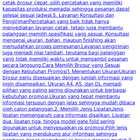
cetak brosur cepat, pilih percetakan yang memiliki
d
kapasitas produksi memadai sehingga pesanan dapat
selesai sesuai jadwal.5. Layanan Konsultasi dan
t
PengirimanPercetakan yang baik tidak hanya
S
menyediakan layanan cetak, tetapi juga membantu
t
pelanggan memilih spesifikasi yang sesuai. Konsultasi
b
mengenai ukuran, bahan, maupun finishing akan
memudahkan proses pemesanan.Layanan pengiriman
h
juga menjadi nilai tambah, terutama bagi pelanggan
p
yang tidak memiliki waktu untuk mengambil pesanan
m
secara langsung.Cara Memilih Brosur yang Sesuai
dengan Kebutuhan Promosi1. Menentukan UkuranUkuran
w
brosur perlu disesuaikan dengan jumlah informasi yang
ingin disampaikan. Ukuran A4, A5, dan DL menjadi
pilihan yang paling sering digunakan untuk berbagai
f
kebutuhan promosi.Ukuran yang tepat membantu
d
informasi tersusun dengan jelas sehingga mudah dibaca
l
oleh calon pelanggan.2. Memilih Jenis LipatanJenis
t
lipatan memengaruhi cara informasi disajikan. Lipatan
S
dua, lipatan tiga, hingga model gate fold sering
P
digunakan untuk menyesuaikan isi promosi.Pilih jenis
lipatan yang mendukung alur informasi sehingga
s