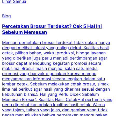
Lihat Semua
Blog
Percetakan Brosur Terdekat? Cek 5 Hal Ini
Sebelum Memesan
Mencari percetakan brosur terdekat tidak cukup hanya
C
dengan melihat lokasi yang paling dekat. Kualitas hasil
cetak, pilihan bahan, waktu produksi, hingga layanan
S
yang diberikan juga perlu menjadi pertimbangan agar
t
brosur dapat mendukung kegiatan promosi secara
n
maksimal.Brosur masih menjadi salah satu media
k
promosi yang banyak digunakan karena mampu
d
menyampaikan informasi secara lengkap dalam satu
c
lembar cetak. Sebelum melakukan cetak brosur, simak
lima hal berikut agar hasil yang diterima sesuai dengan
s
kebutuhan bisnis.5 Hal yang Perlu Dicek Sebelum
Memesan Brosur1. Kualitas Hasil CetakHal pertama yang
perlu diperhatikan adalah kualitas hasil cetak. Warna
m
yang tajam, tulisan yang jelas, dan gambar yang tidak
U
pecah menunjukkan bahwa percetakan menggunakan