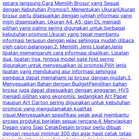
secara langsung.Cara Memilih Brosur yang Sesuai
dengan Kebutuhan Promosi1. Menentukan UkuranUkuran
w
brosur perlu disesuaikan dengan jumlah informasi yang
ingin disampaikan. Ukuran A4, A5, dan DL menjadi
pilihan yang paling sering digunakan untuk berbagai
f
kebutuhan promosi.Ukuran yang tepat membantu
d
informasi tersusun dengan jelas sehingga mudah dibaca
l
oleh calon pelanggan.2. Memilih Jenis LipatanJenis
t
lipatan memengaruhi cara informasi disajikan. Lipatan
S
dua, lipatan tiga, hingga model gate fold sering
P
digunakan untuk menyesuaikan isi promosi.Pilih jenis
lipatan yang mendukung alur informasi sehingga
s
pembaca dapat memahami isi brosur dengan mudah.3.
i
Menyesuaikan Bahan dengan BudgetPemilihan bahan
brosur juga dapat disesuaikan dengan anggaran. HVS
menjadi pilihan yang ekonomis, sedangkan Art Paper
d
maupun Art Carton sering digunakan untuk kebutuhan
t
promosi yang mengutamakan kualitas
t
visual.Menyesuaikan spesifikasi sejak awal membantu
proses produksi berjalan sesuai rencana.4. Menyiapkan
k
Desain yang Siap CetakDesain brosur perlu dibuat
dengan resolusi minimal 300 dpi agar hasil cetak tetap