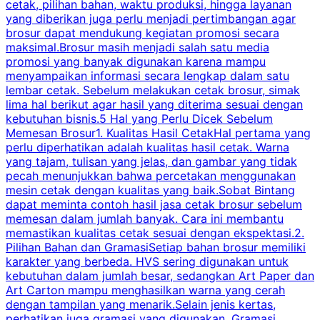
cetak, pilihan bahan, waktu produksi, hingga layanan
S
yang diberikan juga perlu menjadi pertimbangan agar
t
brosur dapat mendukung kegiatan promosi secara
n
maksimal.Brosur masih menjadi salah satu media
k
promosi yang banyak digunakan karena mampu
d
menyampaikan informasi secara lengkap dalam satu
c
lembar cetak. Sebelum melakukan cetak brosur, simak
lima hal berikut agar hasil yang diterima sesuai dengan
s
kebutuhan bisnis.5 Hal yang Perlu Dicek Sebelum
Memesan Brosur1. Kualitas Hasil CetakHal pertama yang
perlu diperhatikan adalah kualitas hasil cetak. Warna
m
yang tajam, tulisan yang jelas, dan gambar yang tidak
U
pecah menunjukkan bahwa percetakan menggunakan
mesin cetak dengan kualitas yang baik.Sobat Bintang
dapat meminta contoh hasil jasa cetak brosur sebelum
memesan dalam jumlah banyak. Cara ini membantu
u
memastikan kualitas cetak sesuai dengan ekspektasi.2.
p
Pilihan Bahan dan GramasiSetiap bahan brosur memiliki
karakter yang berbeda. HVS sering digunakan untuk
i
kebutuhan dalam jumlah besar, sedangkan Art Paper dan
p
Art Carton mampu menghasilkan warna yang cerah
t
dengan tampilan yang menarik.Selain jenis kertas,
perhatikan juga gramasi yang digunakan. Gramasi
t