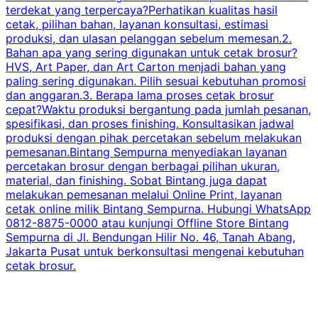
terdekat yang terpercaya?Perhatikan kualitas hasil
cetak, pilihan bahan, layanan konsultasi, estimasi
produksi, dan ulasan pelanggan sebelum memesan.2.
Bahan apa yang sering digunakan untuk cetak brosur?
HVS, Art Paper, dan Art Carton menjadi bahan yang
paling sering digunakan. Pilih sesuai kebutuhan promosi
dan anggaran.3. Berapa lama proses cetak brosur
cepat?Waktu produksi bergantung pada jumlah pesanan,
spesifikasi, dan proses finishing. Konsultasikan jadwal
produksi dengan pihak percetakan sebelum melakukan
pemesanan.Bintang Sempurna menyediakan layanan
percetakan brosur dengan berbagai pilihan ukuran,
material, dan finishing. Sobat Bintang juga dapat
melakukan pemesanan melalui Online Print, layanan
cetak online milik Bintang Sempurna. Hubungi WhatsApp
0812-8875-0000 atau kunjungi Offline Store Bintang
Sempurna di Jl. Bendungan Hilir No. 46, Tanah Abang,
Jakarta Pusat untuk berkonsultasi mengenai kebutuhan
cetak brosur.