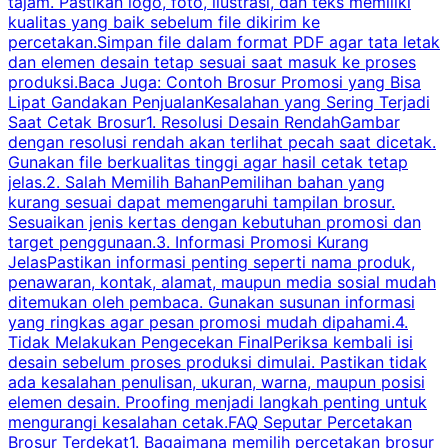
tajam. Pastikan logo, foto, ilustrasi, dan teks memiliki
kualitas yang baik sebelum file dikirim ke
percetakan.Simpan file dalam format PDF agar tata letak
dan elemen desain tetap sesuai saat masuk ke proses
produksi.Baca Juga: Contoh Brosur Promosi yang Bisa
s
Lipat Gandakan PenjualanKesalahan yang Sering Terjadi
Saat Cetak Brosur1. Resolusi Desain RendahGambar
dengan resolusi rendah akan terlihat pecah saat dicetak.
p
Gunakan file berkualitas tinggi agar hasil cetak tetap
T
jelas.2. Salah Memilih BahanPemilihan bahan yang
p
kurang sesuai dapat memengaruhi tampilan brosur.
Sesuaikan jenis kertas dengan kebutuhan promosi dan
m
target penggunaan.3. Informasi Promosi Kurang
JelasPastikan informasi penting seperti nama produk,
p
penawaran, kontak, alamat, maupun media sosial mudah
s
ditemukan oleh pembaca. Gunakan susunan informasi
yang ringkas agar pesan promosi mudah dipahami.4.
O
Tidak Melakukan Pengecekan FinalPeriksa kembali isi
desain sebelum proses produksi dimulai. Pastikan tidak
k
ada kesalahan penulisan, ukuran, warna, maupun posisi
H
elemen desain. Proofing menjadi langkah penting untuk
mengurangi kesalahan cetak.FAQ Seputar Percetakan
s
Brosur Terdekat1. Bagaimana memilih percetakan brosur