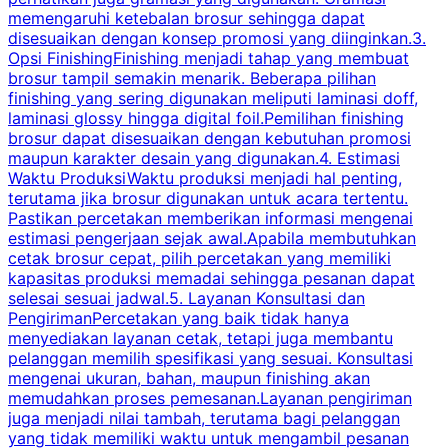
memengaruhi ketebalan brosur sehingga dapat
disesuaikan dengan konsep promosi yang diinginkan.3.
s
Opsi FinishingFinishing menjadi tahap yang membuat
brosur tampil semakin menarik. Beberapa pilihan
d
finishing yang sering digunakan meliputi laminasi doff,
g
laminasi glossy hingga digital foil.Pemilihan finishing
d
brosur dapat disesuaikan dengan kebutuhan promosi
p
maupun karakter desain yang digunakan.4. Estimasi
Waktu ProduksiWaktu produksi menjadi hal penting,
terutama jika brosur digunakan untuk acara tertentu.
s
Pastikan percetakan memberikan informasi mengenai
s
estimasi pengerjaan sejak awal.Apabila membutuhkan
m
cetak brosur cepat, pilih percetakan yang memiliki
d
kapasitas produksi memadai sehingga pesanan dapat
selesai sesuai jadwal.5. Layanan Konsultasi dan
t
PengirimanPercetakan yang baik tidak hanya
S
menyediakan layanan cetak, tetapi juga membantu
t
pelanggan memilih spesifikasi yang sesuai. Konsultasi
b
mengenai ukuran, bahan, maupun finishing akan
memudahkan proses pemesanan.Layanan pengiriman
h
juga menjadi nilai tambah, terutama bagi pelanggan
p
yang tidak memiliki waktu untuk mengambil pesanan
m