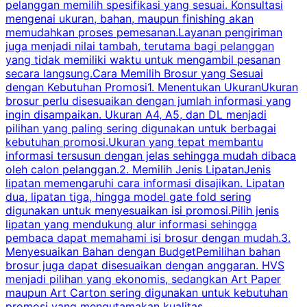
pelanggan memilih spesifikasi yang sesuai. Konsultasi
b
mengenai ukuran, bahan, maupun finishing akan
memudahkan proses pemesanan.Layanan pengiriman
h
juga menjadi nilai tambah, terutama bagi pelanggan
p
yang tidak memiliki waktu untuk mengambil pesanan
m
secara langsung.Cara Memilih Brosur yang Sesuai
dengan Kebutuhan Promosi1. Menentukan UkuranUkuran
w
brosur perlu disesuaikan dengan jumlah informasi yang
ingin disampaikan. Ukuran A4, A5, dan DL menjadi
pilihan yang paling sering digunakan untuk berbagai
f
kebutuhan promosi.Ukuran yang tepat membantu
d
informasi tersusun dengan jelas sehingga mudah dibaca
l
oleh calon pelanggan.2. Memilih Jenis LipatanJenis
t
lipatan memengaruhi cara informasi disajikan. Lipatan
S
dua, lipatan tiga, hingga model gate fold sering
P
digunakan untuk menyesuaikan isi promosi.Pilih jenis
lipatan yang mendukung alur informasi sehingga
s
pembaca dapat memahami isi brosur dengan mudah.3.
i
Menyesuaikan Bahan dengan BudgetPemilihan bahan
brosur juga dapat disesuaikan dengan anggaran. HVS
menjadi pilihan yang ekonomis, sedangkan Art Paper
d
maupun Art Carton sering digunakan untuk kebutuhan
t
promosi yang mengutamakan kualitas
t