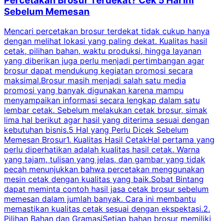
Percetakan Brosur Terdekat? Cek 5 Hal Ini
Sebelum Memesan
Mencari percetakan brosur terdekat tidak cukup hanya
C
dengan melihat lokasi yang paling dekat. Kualitas hasil
cetak, pilihan bahan, waktu produksi, hingga layanan
S
yang diberikan juga perlu menjadi pertimbangan agar
t
brosur dapat mendukung kegiatan promosi secara
n
maksimal.Brosur masih menjadi salah satu media
k
promosi yang banyak digunakan karena mampu
d
menyampaikan informasi secara lengkap dalam satu
c
lembar cetak. Sebelum melakukan cetak brosur, simak
lima hal berikut agar hasil yang diterima sesuai dengan
s
kebutuhan bisnis.5 Hal yang Perlu Dicek Sebelum
Memesan Brosur1. Kualitas Hasil CetakHal pertama yang
perlu diperhatikan adalah kualitas hasil cetak. Warna
m
yang tajam, tulisan yang jelas, dan gambar yang tidak
U
pecah menunjukkan bahwa percetakan menggunakan
mesin cetak dengan kualitas yang baik.Sobat Bintang
dapat meminta contoh hasil jasa cetak brosur sebelum
memesan dalam jumlah banyak. Cara ini membantu
u
memastikan kualitas cetak sesuai dengan ekspektasi.2.
p
Pilihan Bahan dan GramasiSetiap bahan brosur memiliki