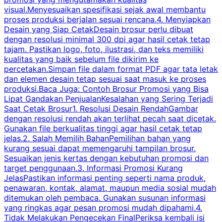
visual.Menyesuaikan spesifikasi sejak awal membantu
proses produksi berjalan sesuai rencana.4. Menyiapkan
k
Desain yang Siap CetakDesain brosur perlu dibuat
dengan resolusi minimal 300 dpi agar hasil cetak tetap
tajam. Pastikan logo, foto, ilustrasi, dan teks memiliki
kualitas yang baik sebelum file dikirim ke
percetakan.Simpan file dalam format PDF agar tata letak
dan elemen desain tetap sesuai saat masuk ke proses
produksi.Baca Juga: Contoh Brosur Promosi yang Bisa
s
Lipat Gandakan PenjualanKesalahan yang Sering Terjadi
Saat Cetak Brosur1. Resolusi Desain RendahGambar
dengan resolusi rendah akan terlihat pecah saat dicetak.
p
Gunakan file berkualitas tinggi agar hasil cetak tetap
T
jelas.2. Salah Memilih BahanPemilihan bahan yang
p
kurang sesuai dapat memengaruhi tampilan brosur.
Sesuaikan jenis kertas dengan kebutuhan promosi dan
m
target penggunaan.3. Informasi Promosi Kurang
JelasPastikan informasi penting seperti nama produk,
p
penawaran, kontak, alamat, maupun media sosial mudah
s
ditemukan oleh pembaca. Gunakan susunan informasi
yang ringkas agar pesan promosi mudah dipahami.4.
O
Tidak Melakukan Pengecekan FinalPeriksa kembali isi