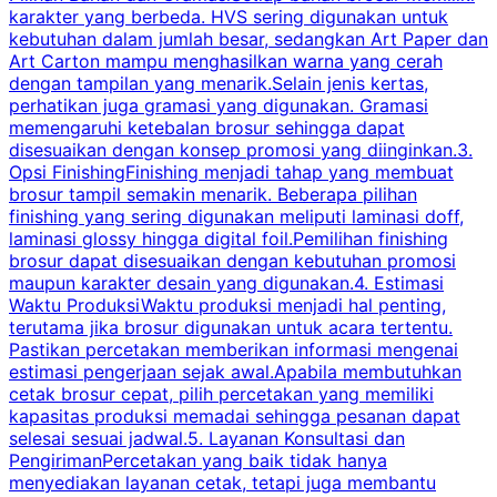
karakter yang berbeda. HVS sering digunakan untuk
i
kebutuhan dalam jumlah besar, sedangkan Art Paper dan
p
Art Carton mampu menghasilkan warna yang cerah
t
dengan tampilan yang menarik.Selain jenis kertas,
perhatikan juga gramasi yang digunakan. Gramasi
t
memengaruhi ketebalan brosur sehingga dapat
disesuaikan dengan konsep promosi yang diinginkan.3.
s
Opsi FinishingFinishing menjadi tahap yang membuat
brosur tampil semakin menarik. Beberapa pilihan
d
finishing yang sering digunakan meliputi laminasi doff,
g
laminasi glossy hingga digital foil.Pemilihan finishing
d
brosur dapat disesuaikan dengan kebutuhan promosi
p
maupun karakter desain yang digunakan.4. Estimasi
Waktu ProduksiWaktu produksi menjadi hal penting,
terutama jika brosur digunakan untuk acara tertentu.
s
Pastikan percetakan memberikan informasi mengenai
s
estimasi pengerjaan sejak awal.Apabila membutuhkan
m
cetak brosur cepat, pilih percetakan yang memiliki
d
kapasitas produksi memadai sehingga pesanan dapat
selesai sesuai jadwal.5. Layanan Konsultasi dan
t
PengirimanPercetakan yang baik tidak hanya
S
menyediakan layanan cetak, tetapi juga membantu
t