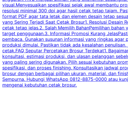
visual.Menyesuaikan spesifikasi sejak awal membantu pro
resolusi minimal 300 dpi agar hasil cetak tetap tajam. Past
format PDF agar tata letak dan elemen desain tetap sesu
yang Sering Terjadi Saat Cetak Brosur1. Resolusi Desain R
cetak tetap jelas.2. Salah Memilih BahanPemilihan bahan
target penggunaan.3. Informasi Promosi Kurang JelasPast
pembaca. Gunakan susunan informasi yang ringkas agar p
produksi dimulai. Pastikan tidak ada kesalahan penulisan
cetak.FAQ Seputar Percetakan Brosur Terdekat1. Bagaimana
konsultasi, estimasi produksi, dan ulasan pelanggan seb
yang paling sering digunakan. Pilih sesuai kebutuhan pr
spesifikasi, dan proses finishing. Konsultasikan jadwa
brosur dengan berbagai pilihan ukuran, material, dan fini
Sempurna. Hubungi WhatsApp 0812-8875-0000 atau kunjungi
mengenai kebutuhan cetak brosur.