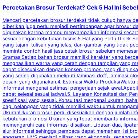
Percetakan Brosur Terdekat? Cek 5 Hal Ini Se
Mencari percetakan brosur terdekat tidak cukup hanya deng
diberikan juga perlu menjadi pertimbangan agar brosur 
digunakan karena mampu menyampaikan informasi secara l
sesuai dengan kebutuhan bisnis.5 Hal yang Perlu Dicek Se
yang tajam, tulisan yang jelas, dan gambar yang tidak 
meminta contoh hasil jasa cetak brosur sebelum memesan
GramasiSetiap bahan brosur memiliki karakter yang berb
menghasilkan warna yang cerah dengan tampilan yang men
dapat disesuaikan dengan konsep promosi yang diinginkan
yang sering digunakan meliputi laminasi doff, laminasi gl
desain yang digunakan.4. Estimasi Waktu ProduksiWaktu p
informasi mengenai estimasi pengerjaan sejak awal.Apabi
dapat selesai sesuai jadwal.5. Layanan Konsultasi dan P
spesifikasi yang sesuai. Konsultasi mengenai ukuran, ba
bagi pelanggan yang tidak memiliki waktu untuk mengam
UkuranUkuran brosur perlu disesuaikan dengan jumlah inf
kebutuhan promosi.Ukuran yang tepat membantu informasi 
memengaruhi cara informasi disajikan. Lipatan dua, lipata
alur informasi sehingga pembaca dapat memahami isi br
anggaran. HVS menjadi pilihan yang ekonomis, sedangka