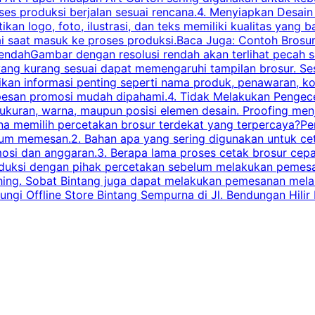
ses produksi berjalan sesuai rencana.4. Menyiapkan Desai
ikan logo, foto, ilustrasi, dan teks memiliki kualitas yang 
ai saat masuk ke proses produksi.Baca Juga: Contoh Brosu
endahGambar dengan resolusi rendah akan terlihat pecah saa
 yang kurang sesuai dapat memengaruhi tampilan brosur. S
ikan informasi penting seperti nama produk, penawaran, k
esan promosi mudah dipahami.4. Tidak Melakukan Pengecek
, ukuran, warna, maupun posisi elemen desain. Proofing me
 memilih percetakan brosur terdekat yang terpercaya?Perha
elum memesan.2. Bahan apa yang sering digunakan untuk ce
omosi dan anggaran.3. Berapa lama proses cetak brosur ce
l produksi dengan pihak percetakan sebelum melakukan pem
shing. Sobat Bintang juga dapat melakukan pemesanan melalui
 Offline Store Bintang Sempurna di Jl. Bendungan Hilir N