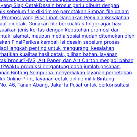
n yang Siap CetakDesain brosur perlu dibuat dengan
m
baik sebelum file dikirim ke percetakan.Simpan file dalam
r Promosi yang Bisa Lipat Gandakan PenjualanKesalahan
t dicetak. Gunakan file berkualitas tinggi agar hasil
p
esuaikan jenis kertas dengan kebutuhan promosi dan
ontak, alamat, maupun media sosial mudah ditemukan oleh
s
an FinalPeriksa kembali isi desain sebelum proses
c
njadi langkah penting untuk mengurangi kesalahan
P
tikan kualitas hasil cetak, pilihan bahan, layanan
tak brosur?HVS, Art Paper, dan Art Carton menjadi bahan
pat?Waktu produksi bergantung pada jumlah pesanan,
esanan.Bintang Sempurna menyediakan layanan percetakan
 Online Print, layanan cetak online milik Bintang
o. 46, Tanah Abang, Jakarta Pusat untuk berkonsultasi