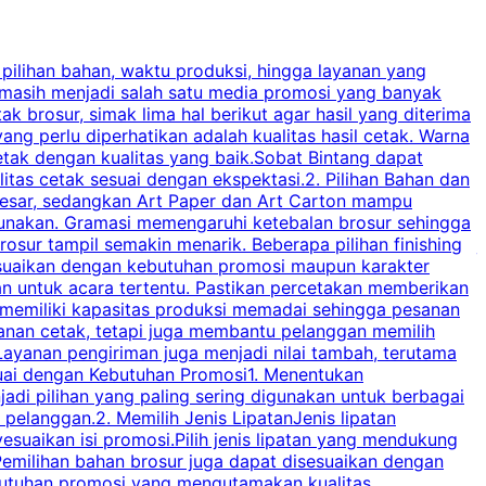
 pilihan bahan, waktu produksi, hingga layanan yang
C
 masih menjadi salah satu media promosi yang banyak
a
brosur, simak lima hal berikut agar hasil yang diterima
p
ng perlu diperhatikan adalah kualitas hasil cetak. Warna
s
tak dengan kualitas yang baik.Sobat Bintang dapat
tas cetak sesuai dengan ekspektasi.2. Pilihan Bahan dan
u
besar, sedangkan Art Paper dan Art Carton mampu
s
igunakan. Gramasi memengaruhi ketebalan brosur sehingga
a
osur tampil semakin menarik. Beberapa pilihan finishing
j
disesuaikan dengan kebutuhan promosi maupun karakter
k
an untuk acara tertentu. Pastikan percetakan memberikan
m
 memiliki kapasitas produksi memadai sehingga pesanan
n
yanan cetak, tetapi juga membantu pelanggan memilih
t
ayanan pengiriman juga menjadi nilai tambah, terutama
suai dengan Kebutuhan Promosi1. Menentukan
d
adi pilihan yang paling sering digunakan untuk berbagai
d
elanggan.2. Memilih Jenis LipatanJenis lipatan
g
esuaikan isi promosi.Pilih jenis lipatan yang mendukung
C
milihan bahan brosur juga dapat disesuaikan dengan
butuhan promosi yang mengutamakan kualitas
a