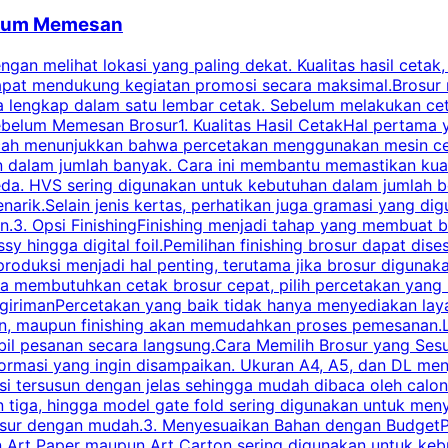
belum Memesan
an melihat lokasi yang paling dekat. Kualitas hasil cetak,
dapat mendukung kegiatan promosi secara maksimal.Brosur
engkap dalam satu lembar cetak. Sebelum melakukan cetak 
belum Memesan Brosur1. Kualitas Hasil CetakHal pertama ya
pecah menunjukkan bahwa percetakan menggunakan mesin ce
 dalam jumlah banyak. Cara ini membantu memastikan kuali
eda. HVS sering digunakan untuk kebutuhan dalam jumlah 
arik.Selain jenis kertas, perhatikan juga gramasi yang d
.3. Opsi FinishingFinishing menjadi tahap yang membuat br
ossy hingga digital foil.Pemilihan finishing brosur dapat 
roduksi menjadi hal penting, terutama jika brosur digunak
la membutuhkan cetak brosur cepat, pilih percetakan yang
engirimanPercetakan yang baik tidak hanya menyediakan la
han, maupun finishing akan memudahkan proses pemesanan.L
bil pesanan secara langsung.Cara Memilih Brosur yang Se
ormasi yang ingin disampaikan. Ukuran A4, A5, dan DL menj
tersusun dengan jelas sehingga mudah dibaca oleh calon p
n tiga, hingga model gate fold sering digunakan untuk meny
osur dengan mudah.3. Menyesuaikan Bahan dengan BudgetPe
n Art Paper maupun Art Carton sering digunakan untuk ke