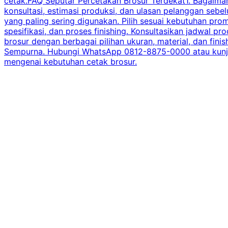
cetak.FAQ Seputar Percetakan Brosur Terdekat1. Bagaimana
konsultasi, estimasi produksi, dan ulasan pelanggan seb
yang paling sering digunakan. Pilih sesuai kebutuhan pr
spesifikasi, dan proses finishing. Konsultasikan jadwa
brosur dengan berbagai pilihan ukuran, material, dan fini
Sempurna. Hubungi WhatsApp 0812-8875-0000 atau kunjungi
mengenai kebutuhan cetak brosur.