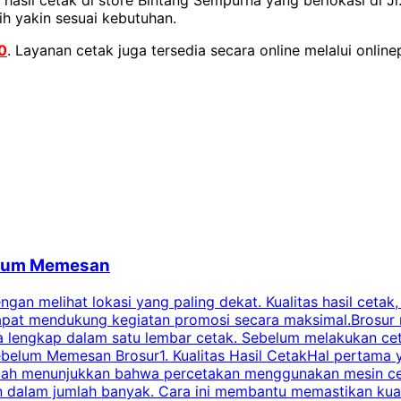
ih yakin sesuai kebutuhan.
0
. Layanan cetak juga tersedia secara online melalui onlinep
belum Memesan
an melihat lokasi yang paling dekat. Kualitas hasil cetak,
dapat mendukung kegiatan promosi secara maksimal.Brosur
engkap dalam satu lembar cetak. Sebelum melakukan cetak 
belum Memesan Brosur1. Kualitas Hasil CetakHal pertama ya
pecah menunjukkan bahwa percetakan menggunakan mesin ce
 dalam jumlah banyak. Cara ini membantu memastikan kuali