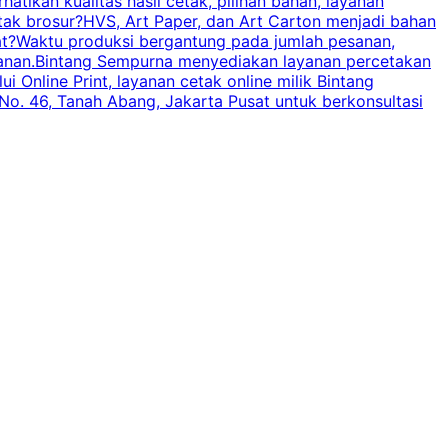
tikan kualitas hasil cetak, pilihan bahan, layanan
tak brosur?HVS, Art Paper, dan Art Carton menjadi bahan
pat?Waktu produksi bergantung pada jumlah pesanan,
esanan.Bintang Sempurna menyediakan layanan percetakan
 Online Print, layanan cetak online milik Bintang
o. 46, Tanah Abang, Jakarta Pusat untuk berkonsultasi