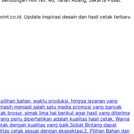
rint.co.id. Update inspirasi desain dan hasil cetak terbaru
 pilihan bahan, waktu produksi, hingga layanan yang
C
 masih menjadi salah satu media promosi yang banyak
a
brosur, simak lima hal berikut agar hasil yang diterima
p
ng perlu diperhatikan adalah kualitas hasil cetak. Warna
s
tak dengan kualitas yang baik.Sobat Bintang dapat
tas cetak sesuai dengan ekspektasi.2. Pilihan Bahan dan
u