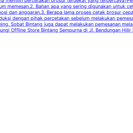
 memilih percetakan brosur terdekat yang terpercaya?Perha
elum memesan.2. Bahan apa yang sering digunakan untuk ce
omosi dan anggaran.3. Berapa lama proses cetak brosur ce
l produksi dengan pihak percetakan sebelum melakukan pem
shing. Sobat Bintang juga dapat melakukan pemesanan melalui
 Offline Store Bintang Sempurna di Jl. Bendungan Hilir N