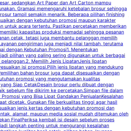
besar, sedangkan Art Paper dan Art Carton mampu
s
igunakan. Gramasi memengaruhi ketebalan brosur sehingga
a
osur tampil semakin menarik. Beberapa pilihan finishing
j
disesuaikan dengan kebutuhan promosi maupun karakter
k
an untuk acara tertentu. Pastikan percetakan memberikan
m
 memiliki kapasitas produksi memadai sehingga pesanan
n
yanan cetak, tetapi juga membantu pelanggan memilih
t
ayanan pengiriman juga menjadi nilai tambah, terutama
suai dengan Kebutuhan Promosi1. Menentukan
d
adi pilihan yang paling sering digunakan untuk berbagai
d
elanggan.2. Memilih Jenis LipatanJenis lipatan
g
esuaikan isi promosi.Pilih jenis lipatan yang mendukung
C
milihan bahan brosur juga dapat disesuaikan dengan
butuhan promosi yang mengutamakan kualitas
a
n yang Siap CetakDesain brosur perlu dibuat dengan
m
baik sebelum file dikirim ke percetakan.Simpan file dalam
r Promosi yang Bisa Lipat Gandakan PenjualanKesalahan
t dicetak. Gunakan file berkualitas tinggi agar hasil
p
esuaikan jenis kertas dengan kebutuhan promosi dan
ontak, alamat, maupun media sosial mudah ditemukan oleh
s
an FinalPeriksa kembali isi desain sebelum proses
c
njadi langkah penting untuk mengurangi kesalahan
P