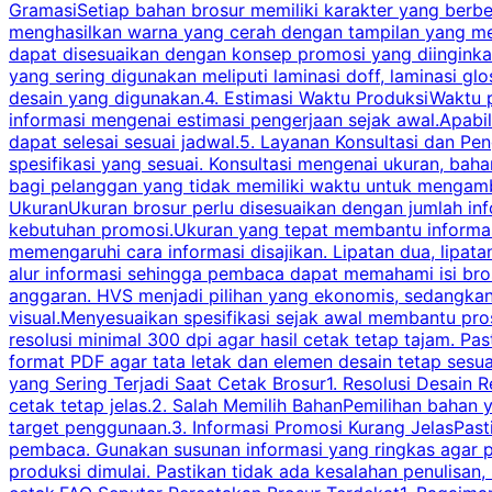
GramasiSetiap bahan brosur memiliki karakter yang berb
menghasilkan warna yang cerah dengan tampilan yang men
dapat disesuaikan dengan konsep promosi yang diinginkan
yang sering digunakan meliputi laminasi doff, laminasi gl
desain yang digunakan.4. Estimasi Waktu ProduksiWaktu p
informasi mengenai estimasi pengerjaan sejak awal.Apabi
dapat selesai sesuai jadwal.5. Layanan Konsultasi dan P
spesifikasi yang sesuai. Konsultasi mengenai ukuran, ba
bagi pelanggan yang tidak memiliki waktu untuk mengam
UkuranUkuran brosur perlu disesuaikan dengan jumlah inf
kebutuhan promosi.Ukuran yang tepat membantu informasi 
memengaruhi cara informasi disajikan. Lipatan dua, lipata
alur informasi sehingga pembaca dapat memahami isi br
anggaran. HVS menjadi pilihan yang ekonomis, sedangka
visual.Menyesuaikan spesifikasi sejak awal membantu pro
resolusi minimal 300 dpi agar hasil cetak tetap tajam. Past
format PDF agar tata letak dan elemen desain tetap sesu
yang Sering Terjadi Saat Cetak Brosur1. Resolusi Desain R
cetak tetap jelas.2. Salah Memilih BahanPemilihan bahan
target penggunaan.3. Informasi Promosi Kurang JelasPast
pembaca. Gunakan susunan informasi yang ringkas agar p
produksi dimulai. Pastikan tidak ada kesalahan penulisan