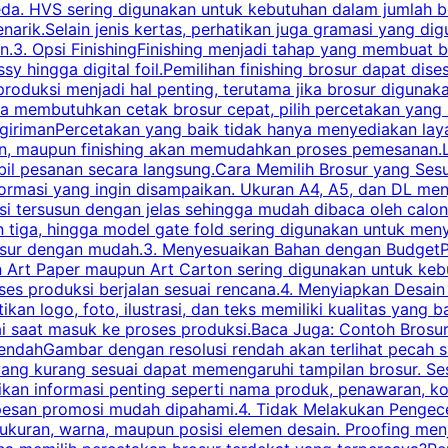
eda. HVS sering digunakan untuk kebutuhan dalam jumlah 
arik.Selain jenis kertas, perhatikan juga gramasi yang d
.3. Opsi FinishingFinishing menjadi tahap yang membuat br
ossy hingga digital foil.Pemilihan finishing brosur dapat 
roduksi menjadi hal penting, terutama jika brosur digunak
la membutuhkan cetak brosur cepat, pilih percetakan yang
engirimanPercetakan yang baik tidak hanya menyediakan la
han, maupun finishing akan memudahkan proses pemesanan.L
bil pesanan secara langsung.Cara Memilih Brosur yang Se
ormasi yang ingin disampaikan. Ukuran A4, A5, dan DL menj
tersusun dengan jelas sehingga mudah dibaca oleh calon p
n tiga, hingga model gate fold sering digunakan untuk meny
osur dengan mudah.3. Menyesuaikan Bahan dengan BudgetPe
n Art Paper maupun Art Carton sering digunakan untuk ke
ses produksi berjalan sesuai rencana.4. Menyiapkan Desai
ikan logo, foto, ilustrasi, dan teks memiliki kualitas yang 
ai saat masuk ke proses produksi.Baca Juga: Contoh Brosu
endahGambar dengan resolusi rendah akan terlihat pecah saa
 yang kurang sesuai dapat memengaruhi tampilan brosur. S
ikan informasi penting seperti nama produk, penawaran, k
esan promosi mudah dipahami.4. Tidak Melakukan Pengecek
, ukuran, warna, maupun posisi elemen desain. Proofing me