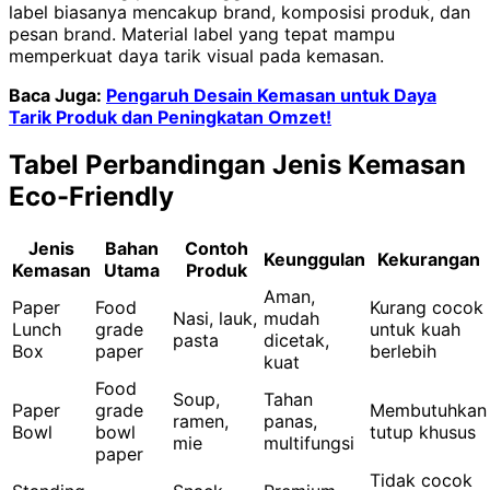
label biasanya mencakup brand, komposisi produk, dan
pesan brand. Material label yang tepat mampu
memperkuat daya tarik visual pada kemasan.
Baca Juga:
Pengaruh Desain Kemasan untuk Daya
Tarik Produk dan Peningkatan Omzet!
Tabel Perbandingan Jenis Kemasan
Eco-Friendly
Jenis
Bahan
Contoh
Keunggulan
Kekurangan
Kemasan
Utama
Produk
Aman,
Paper
Food
Kurang cocok
Nasi, lauk,
mudah
Lunch
grade
untuk kuah
pasta
dicetak,
Box
paper
berlebih
kuat
Food
Soup,
Tahan
Paper
grade
Membutuhkan
ramen,
panas,
Bowl
bowl
tutup khusus
mie
multifungsi
paper
Tidak cocok