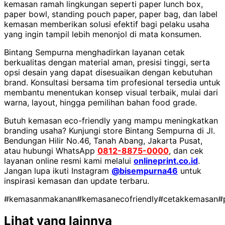
kemasan ramah lingkungan seperti paper lunch box,
paper bowl, standing pouch paper, paper bag, dan label
kemasan memberikan solusi efektif bagi pelaku usaha
yang ingin tampil lebih menonjol di mata konsumen.
Bintang Sempurna menghadirkan layanan cetak
berkualitas dengan material aman, presisi tinggi, serta
opsi desain yang dapat disesuaikan dengan kebutuhan
brand. Konsultasi bersama tim profesional tersedia untuk
membantu menentukan konsep visual terbaik, mulai dari
warna, layout, hingga pemilihan bahan food grade.
Butuh kemasan eco-friendly yang mampu meningkatkan
branding usaha? Kunjungi store Bintang Sempurna di Jl.
Bendungan Hilir No.46, Tanah Abang, Jakarta Pusat,
atau hubungi WhatsApp
0812-8875-0000
, dan cek
layanan online resmi kami melalui
onlineprint.co.id
.
Jangan lupa ikuti Instagram
@bisempurna46
untuk
inspirasi kemasan dan update terbaru.
#kemasanmakanan
#kemasanecofriendly
#cetakkemasan
#
Lihat yang lainnya