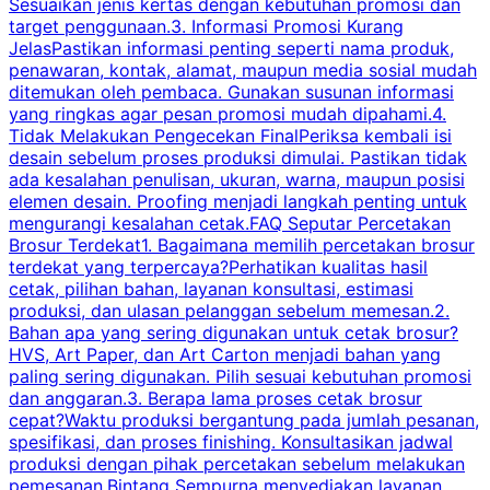
Sesuaikan jenis kertas dengan kebutuhan promosi dan
m
target penggunaan.3. Informasi Promosi Kurang
JelasPastikan informasi penting seperti nama produk,
p
penawaran, kontak, alamat, maupun media sosial mudah
s
ditemukan oleh pembaca. Gunakan susunan informasi
yang ringkas agar pesan promosi mudah dipahami.4.
O
Tidak Melakukan Pengecekan FinalPeriksa kembali isi
desain sebelum proses produksi dimulai. Pastikan tidak
k
ada kesalahan penulisan, ukuran, warna, maupun posisi
H
elemen desain. Proofing menjadi langkah penting untuk
mengurangi kesalahan cetak.FAQ Seputar Percetakan
s
Brosur Terdekat1. Bagaimana memilih percetakan brosur
terdekat yang terpercaya?Perhatikan kualitas hasil
cetak, pilihan bahan, layanan konsultasi, estimasi
produksi, dan ulasan pelanggan sebelum memesan.2.
Bahan apa yang sering digunakan untuk cetak brosur?
HVS, Art Paper, dan Art Carton menjadi bahan yang
paling sering digunakan. Pilih sesuai kebutuhan promosi
dan anggaran.3. Berapa lama proses cetak brosur
cepat?Waktu produksi bergantung pada jumlah pesanan,
spesifikasi, dan proses finishing. Konsultasikan jadwal
produksi dengan pihak percetakan sebelum melakukan
pemesanan.Bintang Sempurna menyediakan layanan