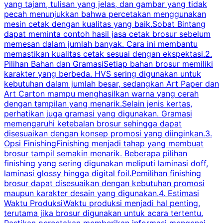
yang tajam, tulisan yang jelas, dan gambar yang tidak
U
pecah menunjukkan bahwa percetakan menggunakan
mesin cetak dengan kualitas yang baik.Sobat Bintang
dapat meminta contoh hasil jasa cetak brosur sebelum
memesan dalam jumlah banyak. Cara ini membantu
u
memastikan kualitas cetak sesuai dengan ekspektasi.2.
p
Pilihan Bahan dan GramasiSetiap bahan brosur memiliki
karakter yang berbeda. HVS sering digunakan untuk
i
kebutuhan dalam jumlah besar, sedangkan Art Paper dan
p
Art Carton mampu menghasilkan warna yang cerah
t
dengan tampilan yang menarik.Selain jenis kertas,
perhatikan juga gramasi yang digunakan. Gramasi
t
memengaruhi ketebalan brosur sehingga dapat
disesuaikan dengan konsep promosi yang diinginkan.3.
s
Opsi FinishingFinishing menjadi tahap yang membuat
brosur tampil semakin menarik. Beberapa pilihan
d
finishing yang sering digunakan meliputi laminasi doff,
g
laminasi glossy hingga digital foil.Pemilihan finishing
d
brosur dapat disesuaikan dengan kebutuhan promosi
p
maupun karakter desain yang digunakan.4. Estimasi
Waktu ProduksiWaktu produksi menjadi hal penting,
terutama jika brosur digunakan untuk acara tertentu.
s
Pastikan percetakan memberikan informasi mengenai
s