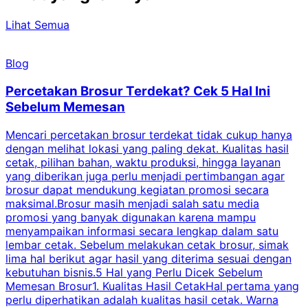
Lihat Semua
Blog
Percetakan Brosur Terdekat? Cek 5 Hal Ini
Sebelum Memesan
Mencari percetakan brosur terdekat tidak cukup hanya
C
dengan melihat lokasi yang paling dekat. Kualitas hasil
cetak, pilihan bahan, waktu produksi, hingga layanan
S
yang diberikan juga perlu menjadi pertimbangan agar
t
brosur dapat mendukung kegiatan promosi secara
n
maksimal.Brosur masih menjadi salah satu media
k
promosi yang banyak digunakan karena mampu
d
menyampaikan informasi secara lengkap dalam satu
c
lembar cetak. Sebelum melakukan cetak brosur, simak
lima hal berikut agar hasil yang diterima sesuai dengan
s
kebutuhan bisnis.5 Hal yang Perlu Dicek Sebelum
Memesan Brosur1. Kualitas Hasil CetakHal pertama yang
perlu diperhatikan adalah kualitas hasil cetak. Warna
m