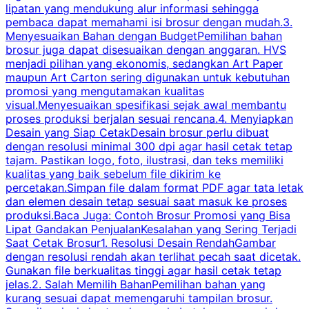
lipatan yang mendukung alur informasi sehingga
s
pembaca dapat memahami isi brosur dengan mudah.3.
i
Menyesuaikan Bahan dengan BudgetPemilihan bahan
brosur juga dapat disesuaikan dengan anggaran. HVS
menjadi pilihan yang ekonomis, sedangkan Art Paper
d
maupun Art Carton sering digunakan untuk kebutuhan
t
promosi yang mengutamakan kualitas
t
visual.Menyesuaikan spesifikasi sejak awal membantu
proses produksi berjalan sesuai rencana.4. Menyiapkan
k
Desain yang Siap CetakDesain brosur perlu dibuat
dengan resolusi minimal 300 dpi agar hasil cetak tetap
tajam. Pastikan logo, foto, ilustrasi, dan teks memiliki
kualitas yang baik sebelum file dikirim ke
percetakan.Simpan file dalam format PDF agar tata letak
dan elemen desain tetap sesuai saat masuk ke proses
produksi.Baca Juga: Contoh Brosur Promosi yang Bisa
s
Lipat Gandakan PenjualanKesalahan yang Sering Terjadi
Saat Cetak Brosur1. Resolusi Desain RendahGambar
dengan resolusi rendah akan terlihat pecah saat dicetak.
p
Gunakan file berkualitas tinggi agar hasil cetak tetap
T
jelas.2. Salah Memilih BahanPemilihan bahan yang
p
kurang sesuai dapat memengaruhi tampilan brosur.