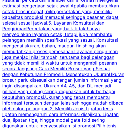
estimasi pengerjaan sejak awal.Apabila membutuhkan
m
cetak brosur cepat, pilih percetakan yang memiliki
d
kapasitas produksi memadai sehingga pesanan dapat
selesai sesuai jadwal.5. Layanan Konsultasi dan
t
PengirimanPercetakan yang baik tidak hanya
S
menyediakan layanan cetak, tetapi juga membantu
t
pelanggan memilih spesifikasi yang sesuai. Konsultasi
b
mengenai ukuran, bahan, maupun finishing akan
memudahkan proses pemesanan.Layanan pengiriman
h
juga menjadi nilai tambah, terutama bagi pelanggan
p
yang tidak memiliki waktu untuk mengambil pesanan
m
secara langsung.Cara Memilih Brosur yang Sesuai
dengan Kebutuhan Promosi1. Menentukan UkuranUkuran
w
brosur perlu disesuaikan dengan jumlah informasi yang
ingin disampaikan. Ukuran A4, A5, dan DL menjadi
pilihan yang paling sering digunakan untuk berbagai
f
kebutuhan promosi.Ukuran yang tepat membantu
d
informasi tersusun dengan jelas sehingga mudah dibaca
l
oleh calon pelanggan.2. Memilih Jenis LipatanJenis
t
lipatan memengaruhi cara informasi disajikan. Lipatan
S
dua, lipatan tiga, hingga model gate fold sering
P
digunakan untuk menyesuaikan isi promosi.Pilih jenis