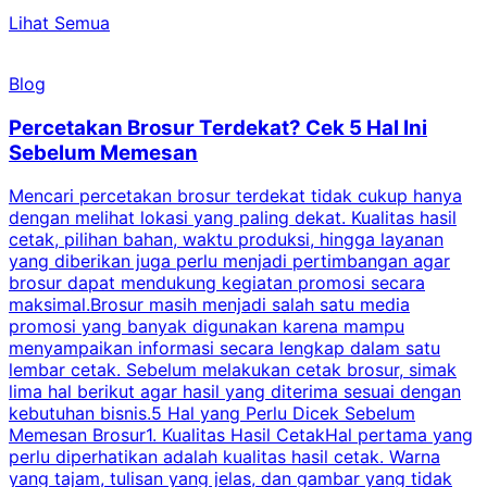
Lihat Semua
Blog
Percetakan Brosur Terdekat? Cek 5 Hal Ini
Sebelum Memesan
Mencari percetakan brosur terdekat tidak cukup hanya
C
dengan melihat lokasi yang paling dekat. Kualitas hasil
cetak, pilihan bahan, waktu produksi, hingga layanan
S
yang diberikan juga perlu menjadi pertimbangan agar
t
brosur dapat mendukung kegiatan promosi secara
n
maksimal.Brosur masih menjadi salah satu media
k
promosi yang banyak digunakan karena mampu
d
menyampaikan informasi secara lengkap dalam satu
c
lembar cetak. Sebelum melakukan cetak brosur, simak
lima hal berikut agar hasil yang diterima sesuai dengan
s
kebutuhan bisnis.5 Hal yang Perlu Dicek Sebelum
Memesan Brosur1. Kualitas Hasil CetakHal pertama yang
perlu diperhatikan adalah kualitas hasil cetak. Warna
m
yang tajam, tulisan yang jelas, dan gambar yang tidak
U