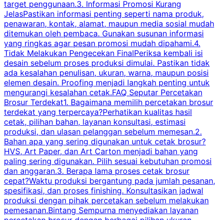
target penggunaan.3. Informasi Promosi Kurang
JelasPastikan informasi penting seperti nama produk,
p
penawaran, kontak, alamat, maupun media sosial mudah
s
ditemukan oleh pembaca. Gunakan susunan informasi
yang ringkas agar pesan promosi mudah dipahami.4.
O
Tidak Melakukan Pengecekan FinalPeriksa kembali isi
desain sebelum proses produksi dimulai. Pastikan tidak
k
ada kesalahan penulisan, ukuran, warna, maupun posisi
H
elemen desain. Proofing menjadi langkah penting untuk
mengurangi kesalahan cetak.FAQ Seputar Percetakan
s
Brosur Terdekat1. Bagaimana memilih percetakan brosur
terdekat yang terpercaya?Perhatikan kualitas hasil
cetak, pilihan bahan, layanan konsultasi, estimasi
produksi, dan ulasan pelanggan sebelum memesan.2.
Bahan apa yang sering digunakan untuk cetak brosur?
HVS, Art Paper, dan Art Carton menjadi bahan yang
paling sering digunakan. Pilih sesuai kebutuhan promosi
dan anggaran.3. Berapa lama proses cetak brosur
cepat?Waktu produksi bergantung pada jumlah pesanan,
spesifikasi, dan proses finishing. Konsultasikan jadwal
produksi dengan pihak percetakan sebelum melakukan
pemesanan.Bintang Sempurna menyediakan layanan