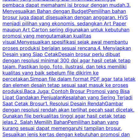
pembaca dapat memahami isi brosur dengan mudah.3.
i
Menyesuaikan Bahan dengan BudgetPemilihan bahan
brosur juga dapat disesuaikan dengan anggaran. HVS
menjadi pilihan yang ekonomis, sedangkan Art Paper
d
maupun Art Carton sering digunakan untuk kebutuhan
t
promosi yang mengutamakan kualitas
t
visual.Menyesuaikan spesifikasi sejak awal membantu
proses produksi berjalan sesuai rencana.4. Menyiapkan
k
Desain yang Siap CetakDesain brosur perlu dibuat
dengan resolusi minimal 300 dpi agar hasil cetak tetap
tajam. Pastikan logo, foto, ilustrasi, dan teks memiliki
kualitas yang baik sebelum file dikirim ke
percetakan.Simpan file dalam format PDF agar tata letak
dan elemen desain tetap sesuai saat masuk ke proses
produksi.Baca Juga: Contoh Brosur Promosi yang Bisa
s
Lipat Gandakan PenjualanKesalahan yang Sering Terjadi
Saat Cetak Brosur1. Resolusi Desain RendahGambar
dengan resolusi rendah akan terlihat pecah saat dicetak.
p
Gunakan file berkualitas tinggi agar hasil cetak tetap
T
jelas.2. Salah Memilih BahanPemilihan bahan yang
p
kurang sesuai dapat memengaruhi tampilan brosur.
Sesuaikan jenis kertas dengan kebutuhan promosi dan
m