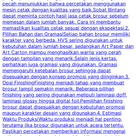
pecah menunjukkan bahwa percetakan menggunakan
mesin cetak dengan kualitas yang baik.Sobat Bintang
dapat meminta contoh hasil jasa cetak brosur sebelum
memesan dalam jumlah banyak. Cara ini membantu
u
memastikan kualitas cetak sesuai dengan ekspektasi.2.
p
Pilihan Bahan dan GramasiSetiap bahan brosur memiliki
karakter yang berbeda. HVS sering digunakan untuk
i
kebutuhan dalam jumlah besar, sedangkan Art Paper dan
p
Art Carton mampu menghasilkan warna yang cerah
t
dengan tampilan yang menarik.Selain jenis kertas,
perhatikan juga gramasi yang digunakan. Gramasi
t
memengaruhi ketebalan brosur sehingga dapat
disesuaikan dengan konsep promosi yang diinginkan.3.
s
Opsi FinishingFinishing menjadi tahap yang membuat
brosur tampil semakin menarik. Beberapa pilihan
d
finishing yang sering digunakan meliputi laminasi doff,
g
laminasi glossy hingga digital foil.Pemilihan finishing
d
brosur dapat disesuaikan dengan kebutuhan promosi
p
maupun karakter desain yang digunakan.4. Estimasi
Waktu ProduksiWaktu produksi menjadi hal penting,
terutama jika brosur digunakan untuk acara tertentu.
s
Pastikan percetakan memberikan informasi mengenai
s