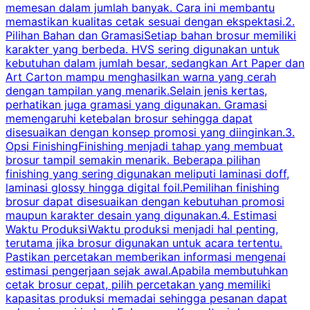
memesan dalam jumlah banyak. Cara ini membantu
u
memastikan kualitas cetak sesuai dengan ekspektasi.2.
p
Pilihan Bahan dan GramasiSetiap bahan brosur memiliki
karakter yang berbeda. HVS sering digunakan untuk
i
kebutuhan dalam jumlah besar, sedangkan Art Paper dan
p
Art Carton mampu menghasilkan warna yang cerah
t
dengan tampilan yang menarik.Selain jenis kertas,
perhatikan juga gramasi yang digunakan. Gramasi
t
memengaruhi ketebalan brosur sehingga dapat
disesuaikan dengan konsep promosi yang diinginkan.3.
s
Opsi FinishingFinishing menjadi tahap yang membuat
brosur tampil semakin menarik. Beberapa pilihan
d
finishing yang sering digunakan meliputi laminasi doff,
g
laminasi glossy hingga digital foil.Pemilihan finishing
d
brosur dapat disesuaikan dengan kebutuhan promosi
p
maupun karakter desain yang digunakan.4. Estimasi
Waktu ProduksiWaktu produksi menjadi hal penting,
terutama jika brosur digunakan untuk acara tertentu.
s
Pastikan percetakan memberikan informasi mengenai
s
estimasi pengerjaan sejak awal.Apabila membutuhkan
m
cetak brosur cepat, pilih percetakan yang memiliki
d
kapasitas produksi memadai sehingga pesanan dapat