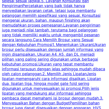
selesai sesuai jadwal.5. Layanan Konsultasi dan
t
PengirimanPercetakan yang baik tidak hanya
S
menyediakan layanan cetak, tetapi juga membantu
t
pelanggan memilih spesifikasi yang sesuai. Konsultasi
b
mengenai ukuran, bahan, maupun finishing akan
memudahkan proses pemesanan.Layanan pengiriman
h
juga menjadi nilai tambah, terutama bagi pelanggan
p
yang tidak memiliki waktu untuk mengambil pesanan
m
secara langsung.Cara Memilih Brosur yang Sesuai
dengan Kebutuhan Promosi1. Menentukan UkuranUkuran
w
brosur perlu disesuaikan dengan jumlah informasi yang
ingin disampaikan. Ukuran A4, A5, dan DL menjadi
pilihan yang paling sering digunakan untuk berbagai
f
kebutuhan promosi.Ukuran yang tepat membantu
d
informasi tersusun dengan jelas sehingga mudah dibaca
l
oleh calon pelanggan.2. Memilih Jenis LipatanJenis
t
lipatan memengaruhi cara informasi disajikan. Lipatan
S
dua, lipatan tiga, hingga model gate fold sering
P
digunakan untuk menyesuaikan isi promosi.Pilih jenis
lipatan yang mendukung alur informasi sehingga
s
pembaca dapat memahami isi brosur dengan mudah.3.
i
Menyesuaikan Bahan dengan BudgetPemilihan bahan
brosur juga dapat disesuaikan dengan anggaran. HVS