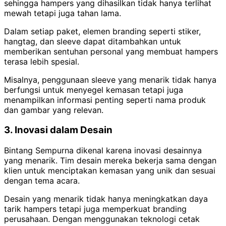
sehingga hampers yang dihasilkan tidak hanya terlihat
mewah tetapi juga tahan lama.
Dalam setiap paket, elemen branding seperti stiker,
hangtag, dan sleeve dapat ditambahkan untuk
memberikan sentuhan personal yang membuat hampers
terasa lebih spesial.
Misalnya, penggunaan sleeve yang menarik tidak hanya
berfungsi untuk menyegel kemasan tetapi juga
menampilkan informasi penting seperti nama produk
dan gambar yang relevan.
3. Inovasi dalam Desain
Bintang Sempurna dikenal karena inovasi desainnya
yang menarik. Tim desain mereka bekerja sama dengan
klien untuk menciptakan kemasan yang unik dan sesuai
dengan tema acara.
Desain yang menarik tidak hanya meningkatkan daya
tarik hampers tetapi juga memperkuat branding
perusahaan. Dengan menggunakan teknologi cetak