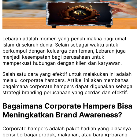
Lebaran adalah momen yang penuh makna bagi umat
Islam di seluruh dunia. Selain sebagai waktu untuk
berkumpul dengan keluarga dan teman, Lebaran juga
menjadi kesempatan bagi perusahaan untuk
memperkuat hubungan dengan klien dan karyawan.
Salah satu cara yang efektif untuk melakukan ini adalah
melalui corporate hampers. Artikel ini akan membahas
bagaimana corporate hampers dapat digunakan sebagai
strategi branding perusahaan yang cerdas dan efektif.
Bagaimana Corporate Hampers Bisa
Meningkatkan Brand Awareness?
Corporate hampers adalah paket hadiah yang biasanya
berisi berbagai produk, makanan, atau barang-barang