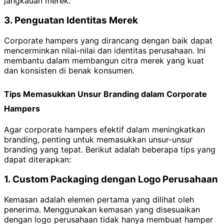
jangkauan merek.
3. Penguatan Identitas Merek
Corporate hampers yang dirancang dengan baik dapat
mencerminkan nilai-nilai dan identitas perusahaan. Ini
membantu dalam membangun citra merek yang kuat
dan konsisten di benak konsumen.
Tips Memasukkan Unsur Branding dalam Corporate
Hampers
Agar corporate hampers efektif dalam meningkatkan
branding, penting untuk memasukkan unsur-unsur
branding yang tepat. Berikut adalah beberapa tips yang
dapat diterapkan:
1. Custom Packaging dengan Logo Perusahaan
Kemasan adalah elemen pertama yang dilihat oleh
penerima. Menggunakan kemasan yang disesuaikan
dengan logo perusahaan tidak hanya membuat hamper