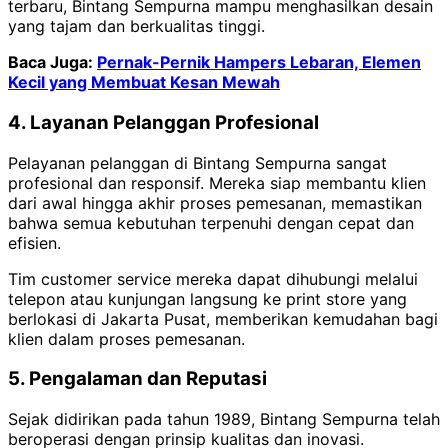
terbaru, Bintang Sempurna mampu menghasilkan desain
yang tajam dan berkualitas tinggi.
Baca Juga:
Pernak-Pernik Hampers Lebaran, Elemen
Kecil yang Membuat Kesan Mewah
4. Layanan Pelanggan Profesional
Pelayanan pelanggan di Bintang Sempurna sangat
profesional dan responsif. Mereka siap membantu klien
dari awal hingga akhir proses pemesanan, memastikan
bahwa semua kebutuhan terpenuhi dengan cepat dan
efisien.
Tim customer service mereka dapat dihubungi melalui
telepon atau kunjungan langsung ke print store yang
berlokasi di Jakarta Pusat, memberikan kemudahan bagi
klien dalam proses pemesanan.
5. Pengalaman dan Reputasi
Sejak didirikan pada tahun 1989, Bintang Sempurna telah
beroperasi dengan prinsip kualitas dan inovasi.