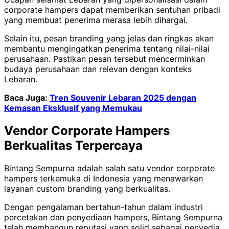
corporate hampers dapat memberikan sentuhan pribadi
yang membuat penerima merasa lebih dihargai.
Selain itu, pesan branding yang jelas dan ringkas akan
membantu mengingatkan penerima tentang nilai-nilai
perusahaan. Pastikan pesan tersebut mencerminkan
budaya perusahaan dan relevan dengan konteks
Lebaran.
Baca Juga:
Tren Souvenir Lebaran 2025 dengan
Kemasan Eksklusif yang Memukau
Vendor Corporate Hampers
Berkualitas Terpercaya
Bintang Sempurna adalah salah satu vendor corporate
hampers terkemuka di Indonesia yang menawarkan
layanan custom branding yang berkualitas.
Dengan pengalaman bertahun-tahun dalam industri
percetakan dan penyediaan hampers, Bintang Sempurna
telah membangun reputasi yang solid sebagai penyedia