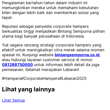
Pengalaman bertahun-tahun dalam industri ini
memungkinkan mereka untuk memahami kebutuhan
klien dengan lebih baik dan memberikan solusi yang
tepat.
Reputasi sebagai penyedia corporate hampers
berkualitas tinggi menjadikan Bintang Sempurna pilihan
utama bagi banyak perusahaan di Indonesia.
Yuk segera rancang strategi corporate hampers yang
efektif untuk meningkatkan citra merek selama momen
spesial ini. Kunjungi website
bintangsempurna.co.id
,
atau hubungi layanan customer service di nomor
081288750000
untuk informasi lebih detail da juga
pemesanan. Selamat merayakan Lebaran!
#Hampers
#CorporateHampers
#Lebaran2025
Lihat yang lainnya
Lihat Semua