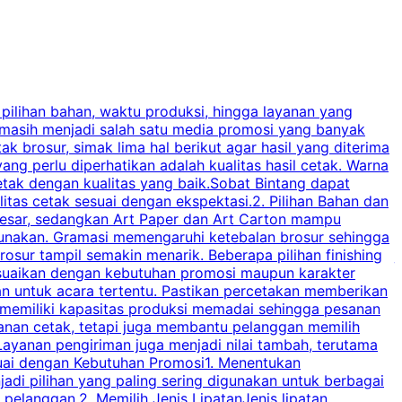
 pilihan bahan, waktu produksi, hingga layanan yang
C
 masih menjadi salah satu media promosi yang banyak
a
brosur, simak lima hal berikut agar hasil yang diterima
p
ng perlu diperhatikan adalah kualitas hasil cetak. Warna
s
tak dengan kualitas yang baik.Sobat Bintang dapat
tas cetak sesuai dengan ekspektasi.2. Pilihan Bahan dan
u
besar, sedangkan Art Paper dan Art Carton mampu
s
igunakan. Gramasi memengaruhi ketebalan brosur sehingga
a
osur tampil semakin menarik. Beberapa pilihan finishing
j
disesuaikan dengan kebutuhan promosi maupun karakter
k
an untuk acara tertentu. Pastikan percetakan memberikan
m
 memiliki kapasitas produksi memadai sehingga pesanan
n
yanan cetak, tetapi juga membantu pelanggan memilih
t
ayanan pengiriman juga menjadi nilai tambah, terutama
suai dengan Kebutuhan Promosi1. Menentukan
d
adi pilihan yang paling sering digunakan untuk berbagai
d
elanggan.2. Memilih Jenis LipatanJenis lipatan
g