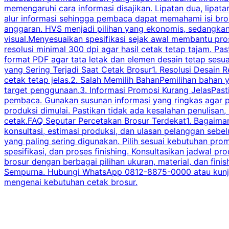
memengaruhi cara informasi disajikan. Lipatan dua, lipata
alur informasi sehingga pembaca dapat memahami isi br
anggaran. HVS menjadi pilihan yang ekonomis, sedangka
visual.Menyesuaikan spesifikasi sejak awal membantu pro
resolusi minimal 300 dpi agar hasil cetak tetap tajam. Past
format PDF agar tata letak dan elemen desain tetap sesu
yang Sering Terjadi Saat Cetak Brosur1. Resolusi Desain R
cetak tetap jelas.2. Salah Memilih BahanPemilihan bahan
target penggunaan.3. Informasi Promosi Kurang JelasPast
pembaca. Gunakan susunan informasi yang ringkas agar p
produksi dimulai. Pastikan tidak ada kesalahan penulisan
cetak.FAQ Seputar Percetakan Brosur Terdekat1. Bagaimana
konsultasi, estimasi produksi, dan ulasan pelanggan seb
yang paling sering digunakan. Pilih sesuai kebutuhan pr
spesifikasi, dan proses finishing. Konsultasikan jadwa
brosur dengan berbagai pilihan ukuran, material, dan fini
Sempurna. Hubungi WhatsApp 0812-8875-0000 atau kunjungi
mengenai kebutuhan cetak brosur.