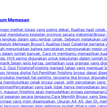
belum Memesan
an melihat lokasi yang paling dekat. Kualitas hasil cetak,
dapat mendukung kegiatan promosi secara maksimal.Brosur
engkap dalam satu lembar cetak. Sebelum melakukan cetak 
belum Memesan Brosur1. Kualitas Hasil CetakHal pertama ya
pecah menunjukkan bahwa percetakan menggunakan mesin ce
 dalam jumlah banyak. Cara ini membantu memastikan kuali
eda. HVS sering digunakan untuk kebutuhan dalam jumlah 
arik.Selain jenis kertas, perhatikan juga gramasi yang d
.3. Opsi FinishingFinishing menjadi tahap yang membuat br
ossy hingga digital foil.Pemilihan finishing brosur dapat 
roduksi menjadi hal penting, terutama jika brosur digunak
la membutuhkan cetak brosur cepat, pilih percetakan yang
engirimanPercetakan yang baik tidak hanya menyediakan la
han, maupun finishing akan memudahkan proses pemesanan.L
bil pesanan secara langsung.Cara Memilih Brosur yang Se
ormasi yang ingin disampaikan. Ukuran A4, A5, dan DL menj
tersusun dengan jelas sehingga mudah dibaca oleh calon p