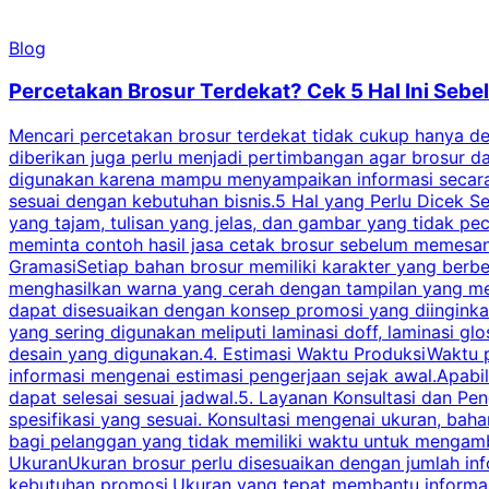
Blog
Percetakan Brosur Terdekat? Cek 5 Hal Ini Se
Mencari percetakan brosur terdekat tidak cukup hanya deng
diberikan juga perlu menjadi pertimbangan agar brosur 
digunakan karena mampu menyampaikan informasi secara l
sesuai dengan kebutuhan bisnis.5 Hal yang Perlu Dicek Se
yang tajam, tulisan yang jelas, dan gambar yang tidak 
meminta contoh hasil jasa cetak brosur sebelum memesan
GramasiSetiap bahan brosur memiliki karakter yang berb
menghasilkan warna yang cerah dengan tampilan yang men
dapat disesuaikan dengan konsep promosi yang diinginkan
yang sering digunakan meliputi laminasi doff, laminasi gl
desain yang digunakan.4. Estimasi Waktu ProduksiWaktu p
informasi mengenai estimasi pengerjaan sejak awal.Apabi
dapat selesai sesuai jadwal.5. Layanan Konsultasi dan P
spesifikasi yang sesuai. Konsultasi mengenai ukuran, ba
bagi pelanggan yang tidak memiliki waktu untuk mengam
UkuranUkuran brosur perlu disesuaikan dengan jumlah inf
kebutuhan promosi.Ukuran yang tepat membantu informasi 