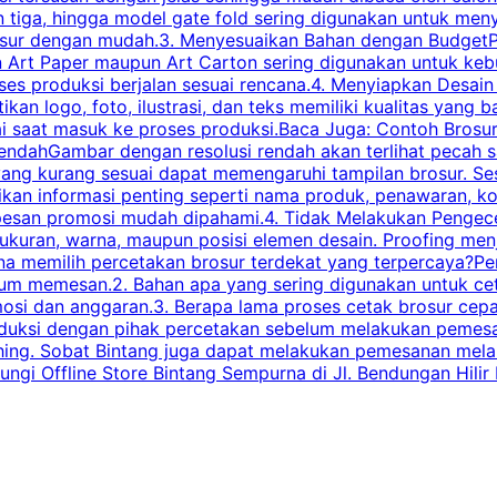
n tiga, hingga model gate fold sering digunakan untuk meny
osur dengan mudah.3. Menyesuaikan Bahan dengan BudgetPe
n Art Paper maupun Art Carton sering digunakan untuk ke
ses produksi berjalan sesuai rencana.4. Menyiapkan Desai
ikan logo, foto, ilustrasi, dan teks memiliki kualitas yang 
ai saat masuk ke proses produksi.Baca Juga: Contoh Brosu
endahGambar dengan resolusi rendah akan terlihat pecah saa
 yang kurang sesuai dapat memengaruhi tampilan brosur. S
ikan informasi penting seperti nama produk, penawaran, k
esan promosi mudah dipahami.4. Tidak Melakukan Pengecek
, ukuran, warna, maupun posisi elemen desain. Proofing me
 memilih percetakan brosur terdekat yang terpercaya?Perha
elum memesan.2. Bahan apa yang sering digunakan untuk ce
omosi dan anggaran.3. Berapa lama proses cetak brosur ce
l produksi dengan pihak percetakan sebelum melakukan pem
shing. Sobat Bintang juga dapat melakukan pemesanan melalui
 Offline Store Bintang Sempurna di Jl. Bendungan Hilir N