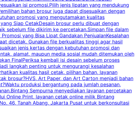
esuaikan isi promosi.Pilih jenis lipatan yang mendukung
C
milihan bahan brosur juga dapat disesuaikan dengan
butuhan promosi yang mengutamakan kualitas
a
n yang Siap CetakDesain brosur perlu dibuat dengan
m
baik sebelum file dikirim ke percetakan.Simpan file dalam
r Promosi yang Bisa Lipat Gandakan PenjualanKesalahan
t dicetak. Gunakan file berkualitas tinggi agar hasil
p
esuaikan jenis kertas dengan kebutuhan promosi dan
ontak, alamat, maupun media sosial mudah ditemukan oleh
s
an FinalPeriksa kembali isi desain sebelum proses
c
njadi langkah penting untuk mengurangi kesalahan
P
tikan kualitas hasil cetak, pilihan bahan, layanan
tak brosur?HVS, Art Paper, dan Art Carton menjadi bahan
pat?Waktu produksi bergantung pada jumlah pesanan,
esanan.Bintang Sempurna menyediakan layanan percetakan
 Online Print, layanan cetak online milik Bintang
o. 46, Tanah Abang, Jakarta Pusat untuk berkonsultasi