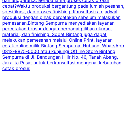
dan anggaran.3. Berapa lama proses cetak brosur
cepat?Waktu produksi bergantung pada jumlah pesanan,
spesifikasi, dan proses finishing. Konsultasikan jadwal
produksi dengan pihak percetakan sebelum melakukan
pemesanan.Bintang Sempurna menyediakan layanan
percetakan brosur dengan berbagai pilihan ukuran,
material, dan finishing. Sobat Bintang juga dapat
melakukan pemesanan melalui Online Print, layanan
cetak online milik Bintang Sempurna. Hubungi WhatsApp
0812-8875-0000 atau kunjungi Offline Store Bintang
Sempurna di Jl. Bendungan Hilir No. 46, Tanah Abang,
Jakarta Pusat untuk berkonsultasi mengenai kebutuhan
cetak brosur.