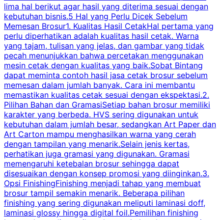
lima hal berikut agar hasil yang diterima sesuai dengan
s
kebutuhan bisnis.5 Hal yang Perlu Dicek Sebelum
Memesan Brosur1. Kualitas Hasil CetakHal pertama yang
perlu diperhatikan adalah kualitas hasil cetak. Warna
m
yang tajam, tulisan yang jelas, dan gambar yang tidak
U
pecah menunjukkan bahwa percetakan menggunakan
mesin cetak dengan kualitas yang baik.Sobat Bintang
dapat meminta contoh hasil jasa cetak brosur sebelum
memesan dalam jumlah banyak. Cara ini membantu
u
memastikan kualitas cetak sesuai dengan ekspektasi.2.
p
Pilihan Bahan dan GramasiSetiap bahan brosur memiliki
karakter yang berbeda. HVS sering digunakan untuk
i
kebutuhan dalam jumlah besar, sedangkan Art Paper dan
p
Art Carton mampu menghasilkan warna yang cerah
t
dengan tampilan yang menarik.Selain jenis kertas,
perhatikan juga gramasi yang digunakan. Gramasi
t
memengaruhi ketebalan brosur sehingga dapat
disesuaikan dengan konsep promosi yang diinginkan.3.
s
Opsi FinishingFinishing menjadi tahap yang membuat
brosur tampil semakin menarik. Beberapa pilihan
d
finishing yang sering digunakan meliputi laminasi doff,
g
laminasi glossy hingga digital foil.Pemilihan finishing
d