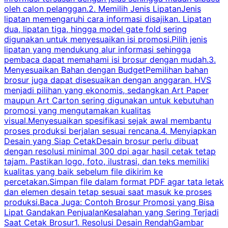
oleh calon pelanggan.2. Memilih Jenis LipatanJenis
t
lipatan memengaruhi cara informasi disajikan. Lipatan
S
dua, lipatan tiga, hingga model gate fold sering
P
digunakan untuk menyesuaikan isi promosi.Pilih jenis
lipatan yang mendukung alur informasi sehingga
s
pembaca dapat memahami isi brosur dengan mudah.3.
i
Menyesuaikan Bahan dengan BudgetPemilihan bahan
brosur juga dapat disesuaikan dengan anggaran. HVS
menjadi pilihan yang ekonomis, sedangkan Art Paper
d
maupun Art Carton sering digunakan untuk kebutuhan
t
promosi yang mengutamakan kualitas
t
visual.Menyesuaikan spesifikasi sejak awal membantu
proses produksi berjalan sesuai rencana.4. Menyiapkan
k
Desain yang Siap CetakDesain brosur perlu dibuat
dengan resolusi minimal 300 dpi agar hasil cetak tetap
tajam. Pastikan logo, foto, ilustrasi, dan teks memiliki
kualitas yang baik sebelum file dikirim ke
percetakan.Simpan file dalam format PDF agar tata letak
dan elemen desain tetap sesuai saat masuk ke proses
produksi.Baca Juga: Contoh Brosur Promosi yang Bisa
s
Lipat Gandakan PenjualanKesalahan yang Sering Terjadi
Saat Cetak Brosur1. Resolusi Desain RendahGambar