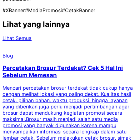
#XBanner
#MediaPromosi
#CetakBanner
Lihat yang lainnya
Lihat Semua
Blog
Percetakan Brosur Terdekat? Cek 5 Hal Ini
Sebelum Memesan
Mencari percetakan brosur terdekat tidak cukup hanya
C
dengan melihat lokasi yang paling dekat. Kualitas hasil
cetak, pilihan bahan, waktu produksi, hingga layanan
S
yang diberikan juga perlu menjadi pertimbangan agar
t
brosur dapat mendukung kegiatan promosi secara
n
maksimal.Brosur masih menjadi salah satu media
k
promosi yang banyak digunakan karena mampu
d
menyampaikan informasi secara lengkap dalam satu
c
lembar cetak. Sebelum melakukan cetak brosur, simak