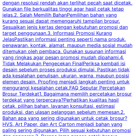
dengan resolusi rendah akan terlihat pecah saat dicetak.
p
Gunakan file berkualitas tinggi agar hasil cetak tetap
T
jelas.2. Salah Memilih BahanPemilihan bahan yang
p
kurang sesuai dapat memengaruhi tampilan brosur.
Sesuaikan jenis kertas dengan kebutuhan promosi dan
m
target penggunaan.3. Informasi Promosi Kurang
JelasPastikan informasi penting seperti nama produk,
p
penawaran, kontak, alamat, maupun media sosial mudah
s
ditemukan oleh pembaca. Gunakan susunan informasi
yang ringkas agar pesan promosi mudah dipahami.4.
O
Tidak Melakukan Pengecekan FinalPeriksa kembali isi
desain sebelum proses produksi dimulai. Pastikan tidak
k
ada kesalahan penulisan, ukuran, warna, maupun posisi
H
elemen desain. Proofing menjadi langkah penting untuk
mengurangi kesalahan cetak.FAQ Seputar Percetakan
s
Brosur Terdekat1. Bagaimana memilih percetakan brosur
terdekat yang terpercaya?Perhatikan kualitas hasil
cetak, pilihan bahan, layanan konsultasi, estimasi
produksi, dan ulasan pelanggan sebelum memesan.2.
Bahan apa yang sering digunakan untuk cetak brosur?
HVS, Art Paper, dan Art Carton menjadi bahan yang
paling sering digunakan. Pilih sesuai kebutuhan promosi