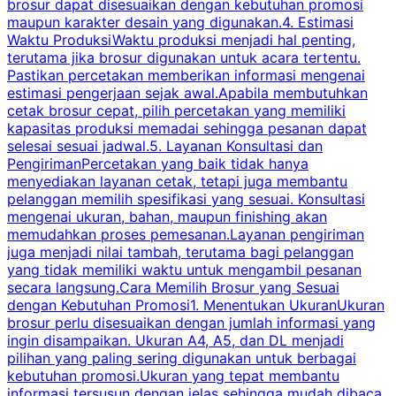
brosur dapat disesuaikan dengan kebutuhan promosi
p
maupun karakter desain yang digunakan.4. Estimasi
Waktu ProduksiWaktu produksi menjadi hal penting,
terutama jika brosur digunakan untuk acara tertentu.
s
Pastikan percetakan memberikan informasi mengenai
s
estimasi pengerjaan sejak awal.Apabila membutuhkan
m
cetak brosur cepat, pilih percetakan yang memiliki
d
kapasitas produksi memadai sehingga pesanan dapat
selesai sesuai jadwal.5. Layanan Konsultasi dan
t
PengirimanPercetakan yang baik tidak hanya
S
menyediakan layanan cetak, tetapi juga membantu
t
pelanggan memilih spesifikasi yang sesuai. Konsultasi
b
mengenai ukuran, bahan, maupun finishing akan
memudahkan proses pemesanan.Layanan pengiriman
h
juga menjadi nilai tambah, terutama bagi pelanggan
p
yang tidak memiliki waktu untuk mengambil pesanan
m
secara langsung.Cara Memilih Brosur yang Sesuai
dengan Kebutuhan Promosi1. Menentukan UkuranUkuran
w
brosur perlu disesuaikan dengan jumlah informasi yang
ingin disampaikan. Ukuran A4, A5, dan DL menjadi
pilihan yang paling sering digunakan untuk berbagai
f
kebutuhan promosi.Ukuran yang tepat membantu
d
informasi tersusun dengan jelas sehingga mudah dibaca
l