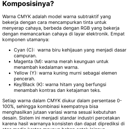
Komposisinya?
Warna CMYK adalah model warna subtraktif yang
bekerja dengan cara mencampurkan tinta untuk
menyerap cahaya, berbeda dengan RGB yang bekerja
dengan memancarkan cahaya di layar elektronik. Empat
komponen utamanya:
Cyan (C): warna biru kehijauan yang menjadi dasar
campuran.
Magenta (M): warna merah keunguan untuk
menambah kedalaman warna.
Yellow (Y): warna kuning murni sebagai elemen
pencerah.
Key/Black (K): warna hitam yang berfungsi
menambah kontras dan ketajaman teks.
Setiap warna dalam CMYK diukur dalam persentase 0-
100%, sehingga kombinasi keempatnya bisa
menghasilkan jutaan variasi warna sesuai kebutuhan
desain. Sistem ini menjadi standar industri percetakan
karena hasil warnanya konsisten dan dapat diprediksi di