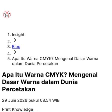
Insight
Blog
Apa Itu Warna CMYK? Mengenal Dasar Warna
dalam Dunia Percetakan
Apa Itu Warna CMYK? Mengenal
Dasar Warna dalam Dunia
Percetakan
29 Juni 2026 pukul 08.54
WIB
Print Knowledge