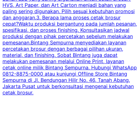
HVS, Art Paper, dan Art Carton menjadi bahan yang
paling sering digunakan. Pilih sesuai kebutuhan promosi
dan anggaran.3. Berapa lama proses cetak brosur
cepat?Waktu produksi bergantung pada jumlah pesanan,
spesifikasi, dan proses finishing. Konsultasikan jadwal
produksi dengan pihak percetakan sebelum melakukan
pemesanan.Bintang Sempurna menyediakan layanan
percetakan brosur dengan berbagai pilihan ukuran,
material, dan finishing. Sobat Bintang juga dapat
melakukan pemesanan melalui Online Print, layanan
cetak online milik Bintang Sempurna. Hubungi WhatsApp
0812-8875-0000 atau kunjungi Offline Store Bintang
Sempurna di Jl. Bendungan Hilir No. 46, Tanah Abang,
Jakarta Pusat untuk berkonsultasi mengenai kebutuhan
cetak brosur.