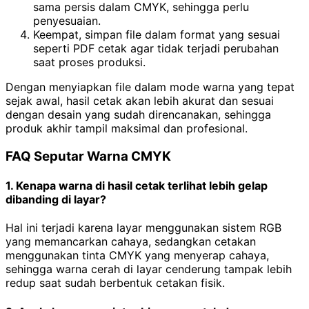
sama persis dalam CMYK, sehingga perlu
penyesuaian.
Keempat, simpan file dalam format yang sesuai
seperti PDF cetak agar tidak terjadi perubahan
saat proses produksi.
Dengan menyiapkan file dalam mode warna yang tepat
sejak awal, hasil cetak akan lebih akurat dan sesuai
dengan desain yang sudah direncanakan, sehingga
produk akhir tampil maksimal dan profesional.
FAQ Seputar Warna CMYK
1. Kenapa warna di hasil cetak terlihat lebih gelap
dibanding di layar?
Hal ini terjadi karena layar menggunakan sistem RGB
yang memancarkan cahaya, sedangkan cetakan
menggunakan tinta CMYK yang menyerap cahaya,
sehingga warna cerah di layar cenderung tampak lebih
redup saat sudah berbentuk cetakan fisik.