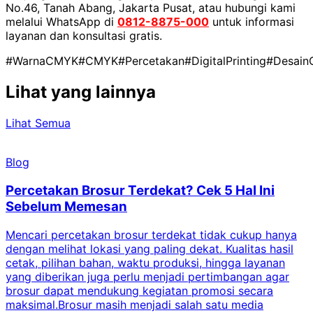
No.46, Tanah Abang, Jakarta Pusat, atau hubungi kami
melalui WhatsApp di
0812-8875-000
untuk informasi
layanan dan konsultasi gratis.
#WarnaCMYK
#CMYK
#Percetakan
#DigitalPrinting
#Desain
Lihat yang lainnya
Lihat Semua
Blog
Percetakan Brosur Terdekat? Cek 5 Hal Ini
Sebelum Memesan
Mencari percetakan brosur terdekat tidak cukup hanya
C
dengan melihat lokasi yang paling dekat. Kualitas hasil
cetak, pilihan bahan, waktu produksi, hingga layanan
S
yang diberikan juga perlu menjadi pertimbangan agar
t
brosur dapat mendukung kegiatan promosi secara
n
maksimal.Brosur masih menjadi salah satu media
k