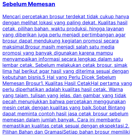
Sebelum Memesan
Mencari percetakan brosur terdekat tidak cukup hanya
C
dengan melihat lokasi yang paling dekat. Kualitas hasil
cetak, pilihan bahan, waktu produksi, hingga layanan
S
yang diberikan juga perlu menjadi pertimbangan agar
t
brosur dapat mendukung kegiatan promosi secara
n
maksimal.Brosur masih menjadi salah satu media
k
promosi yang banyak digunakan karena mampu
d
menyampaikan informasi secara lengkap dalam satu
c
lembar cetak. Sebelum melakukan cetak brosur, simak
lima hal berikut agar hasil yang diterima sesuai dengan
s
kebutuhan bisnis.5 Hal yang Perlu Dicek Sebelum
Memesan Brosur1. Kualitas Hasil CetakHal pertama yang
perlu diperhatikan adalah kualitas hasil cetak. Warna
m
yang tajam, tulisan yang jelas, dan gambar yang tidak
U
pecah menunjukkan bahwa percetakan menggunakan
mesin cetak dengan kualitas yang baik.Sobat Bintang
dapat meminta contoh hasil jasa cetak brosur sebelum
memesan dalam jumlah banyak. Cara ini membantu
u
memastikan kualitas cetak sesuai dengan ekspektasi.2.
p
Pilihan Bahan dan GramasiSetiap bahan brosur memiliki