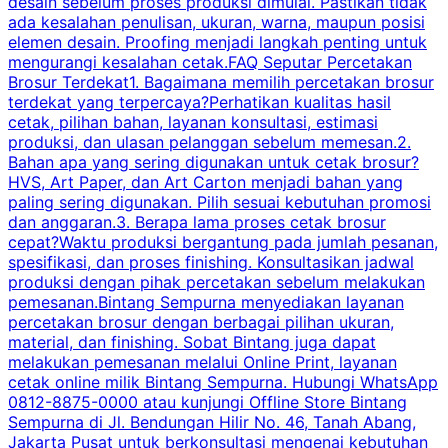
desain sebelum proses produksi dimulai. Pastikan tidak
k
ada kesalahan penulisan, ukuran, warna, maupun posisi
H
elemen desain. Proofing menjadi langkah penting untuk
mengurangi kesalahan cetak.FAQ Seputar Percetakan
s
Brosur Terdekat1. Bagaimana memilih percetakan brosur
terdekat yang terpercaya?Perhatikan kualitas hasil
cetak, pilihan bahan, layanan konsultasi, estimasi
produksi, dan ulasan pelanggan sebelum memesan.2.
Bahan apa yang sering digunakan untuk cetak brosur?
HVS, Art Paper, dan Art Carton menjadi bahan yang
paling sering digunakan. Pilih sesuai kebutuhan promosi
dan anggaran.3. Berapa lama proses cetak brosur
cepat?Waktu produksi bergantung pada jumlah pesanan,
spesifikasi, dan proses finishing. Konsultasikan jadwal
produksi dengan pihak percetakan sebelum melakukan
pemesanan.Bintang Sempurna menyediakan layanan
percetakan brosur dengan berbagai pilihan ukuran,
material, dan finishing. Sobat Bintang juga dapat
melakukan pemesanan melalui Online Print, layanan
cetak online milik Bintang Sempurna. Hubungi WhatsApp
0812-8875-0000 atau kunjungi Offline Store Bintang
Sempurna di Jl. Bendungan Hilir No. 46, Tanah Abang,
Jakarta Pusat untuk berkonsultasi mengenai kebutuhan