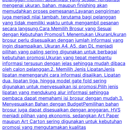
mengenai ukuran, bahan, maupun finishing akan
memudahkan proses pemesanan.Layanan pengiriman
h
juga menjadi nilai tambah, terutama bagi pelanggan
p
yang tidak memiliki waktu untuk mengambil pesanan
m
secara langsung.Cara Memilih Brosur yang Sesuai
dengan Kebutuhan Promosi1. Menentukan UkuranUkuran
w
brosur perlu disesuaikan dengan jumlah informasi yang
ingin disampaikan. Ukuran A4, A5, dan DL menjadi
pilihan yang paling sering digunakan untuk berbagai
f
kebutuhan promosi.Ukuran yang tepat membantu
d
informasi tersusun dengan jelas sehingga mudah dibaca
l
oleh calon pelanggan.2. Memilih Jenis LipatanJenis
t
lipatan memengaruhi cara informasi disajikan. Lipatan
S
dua, lipatan tiga, hingga model gate fold sering
P
digunakan untuk menyesuaikan isi promosi.Pilih jenis
lipatan yang mendukung alur informasi sehingga
s
pembaca dapat memahami isi brosur dengan mudah.3.
i
Menyesuaikan Bahan dengan BudgetPemilihan bahan
brosur juga dapat disesuaikan dengan anggaran. HVS
menjadi pilihan yang ekonomis, sedangkan Art Paper
d
maupun Art Carton sering digunakan untuk kebutuhan
t
promosi yang mengutamakan kualitas
t