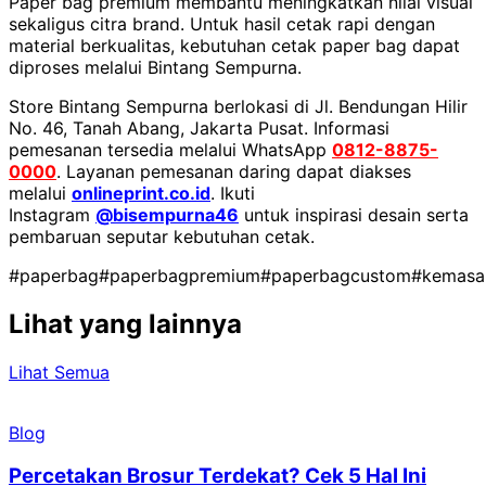
Paper bag premium membantu meningkatkan nilai visual
sekaligus citra brand. Untuk hasil cetak rapi dengan
material berkualitas, kebutuhan cetak paper bag dapat
diproses melalui Bintang Sempurna.
Store Bintang Sempurna berlokasi di Jl. Bendungan Hilir
No. 46, Tanah Abang, Jakarta Pusat. Informasi
pemesanan tersedia melalui WhatsApp
0812-8875-
0000
. Layanan pemesanan daring dapat diakses
melalui
onlineprint.co.id
. Ikuti
Instagram
@bisempurna46
untuk inspirasi desain serta
pembaruan seputar kebutuhan cetak.
#paperbag
#paperbagpremium
#paperbagcustom
#kemasa
Lihat yang lainnya
Lihat Semua
Blog
Percetakan Brosur Terdekat? Cek 5 Hal Ini