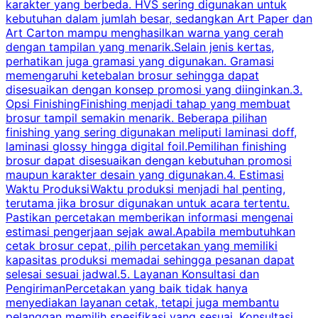
karakter yang berbeda. HVS sering digunakan untuk
i
kebutuhan dalam jumlah besar, sedangkan Art Paper dan
p
Art Carton mampu menghasilkan warna yang cerah
t
dengan tampilan yang menarik.Selain jenis kertas,
perhatikan juga gramasi yang digunakan. Gramasi
t
memengaruhi ketebalan brosur sehingga dapat
disesuaikan dengan konsep promosi yang diinginkan.3.
s
Opsi FinishingFinishing menjadi tahap yang membuat
brosur tampil semakin menarik. Beberapa pilihan
d
finishing yang sering digunakan meliputi laminasi doff,
g
laminasi glossy hingga digital foil.Pemilihan finishing
d
brosur dapat disesuaikan dengan kebutuhan promosi
p
maupun karakter desain yang digunakan.4. Estimasi
Waktu ProduksiWaktu produksi menjadi hal penting,
terutama jika brosur digunakan untuk acara tertentu.
s
Pastikan percetakan memberikan informasi mengenai
s
estimasi pengerjaan sejak awal.Apabila membutuhkan
m
cetak brosur cepat, pilih percetakan yang memiliki
d
kapasitas produksi memadai sehingga pesanan dapat
selesai sesuai jadwal.5. Layanan Konsultasi dan
t
PengirimanPercetakan yang baik tidak hanya
S
menyediakan layanan cetak, tetapi juga membantu
t
pelanggan memilih spesifikasi yang sesuai. Konsultasi
b