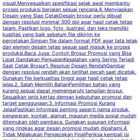
visual.Menyesuaikan spesifikasi sejak awal membantu
proses produksi berjalan sesuai rencana.4. Menyiapkan
k
Desain yang Siap CetakDesain brosur perlu dibuat
dengan resolusi minimal 300 dpi agar hasil cetak tetap
tajam. Pastikan logo, foto, ilustrasi, dan teks memiliki
kualitas yang baik sebelum file dikirim ke
percetakan.Simpan file dalam format PDF agar tata letak
dan elemen desain tetap sesuai saat masuk ke proses
produksi.Baca Juga: Contoh Brosur Promosi yang Bisa
s
Lipat Gandakan PenjualanKesalahan yang Sering Terjadi
Saat Cetak Brosur1. Resolusi Desain RendahGambar
dengan resolusi rendah akan terlihat pecah saat dicetak.
p
Gunakan file berkualitas tinggi agar hasil cetak tetap
T
jelas.2. Salah Memilih BahanPemilihan bahan yang
p
kurang sesuai dapat memengaruhi tampilan brosur.
Sesuaikan jenis kertas dengan kebutuhan promosi dan
m
target penggunaan.3. Informasi Promosi Kurang
JelasPastikan informasi penting seperti nama produk,
p
penawaran, kontak, alamat, maupun media sosial mudah
s
ditemukan oleh pembaca. Gunakan susunan informasi
yang ringkas agar pesan promosi mudah dipahami.4.
O
Tidak Melakukan Pengecekan FinalPeriksa kembali isi