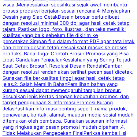
visual.Menyesuaikan spesifikasi sejak awal membantu
proses produksi berjalan sesuai rencana.4. Menyiapkan
k
Desain yang Siap CetakDesain brosur perlu dibuat
dengan resolusi minimal 300 dpi agar hasil cetak tetap
tajam. Pastikan logo, foto, ilustrasi, dan teks memiliki
kualitas yang baik sebelum file dikirim ke
percetakan.Simpan file dalam format PDF agar tata letak
dan elemen desain tetap sesuai saat masuk ke proses
produksi.Baca Juga: Contoh Brosur Promosi yang Bisa
s
Lipat Gandakan PenjualanKesalahan yang Sering Terjadi
Saat Cetak Brosur1. Resolusi Desain RendahGambar
dengan resolusi rendah akan terlihat pecah saat dicetak.
p
Gunakan file berkualitas tinggi agar hasil cetak tetap
T
jelas.2. Salah Memilih BahanPemilihan bahan yang
p
kurang sesuai dapat memengaruhi tampilan brosur.
Sesuaikan jenis kertas dengan kebutuhan promosi dan
m
target penggunaan.3. Informasi Promosi Kurang
JelasPastikan informasi penting seperti nama produk,
p
penawaran, kontak, alamat, maupun media sosial mudah
s
ditemukan oleh pembaca. Gunakan susunan informasi
yang ringkas agar pesan promosi mudah dipahami.4.
O
Tidak Melakukan Pengecekan FinalPeriksa kembali isi