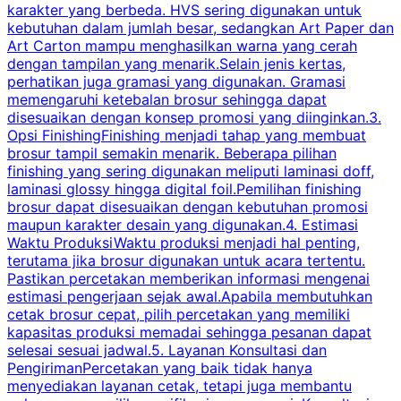
karakter yang berbeda. HVS sering digunakan untuk
i
kebutuhan dalam jumlah besar, sedangkan Art Paper dan
p
Art Carton mampu menghasilkan warna yang cerah
t
dengan tampilan yang menarik.Selain jenis kertas,
perhatikan juga gramasi yang digunakan. Gramasi
t
memengaruhi ketebalan brosur sehingga dapat
disesuaikan dengan konsep promosi yang diinginkan.3.
s
Opsi FinishingFinishing menjadi tahap yang membuat
brosur tampil semakin menarik. Beberapa pilihan
d
finishing yang sering digunakan meliputi laminasi doff,
g
laminasi glossy hingga digital foil.Pemilihan finishing
d
brosur dapat disesuaikan dengan kebutuhan promosi
p
maupun karakter desain yang digunakan.4. Estimasi
Waktu ProduksiWaktu produksi menjadi hal penting,
terutama jika brosur digunakan untuk acara tertentu.
s
Pastikan percetakan memberikan informasi mengenai
s
estimasi pengerjaan sejak awal.Apabila membutuhkan
m
cetak brosur cepat, pilih percetakan yang memiliki
d
kapasitas produksi memadai sehingga pesanan dapat
selesai sesuai jadwal.5. Layanan Konsultasi dan
t
PengirimanPercetakan yang baik tidak hanya
S
menyediakan layanan cetak, tetapi juga membantu
t