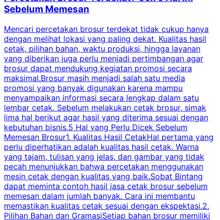
Sebelum Memesan
Mencari percetakan brosur terdekat tidak cukup hanya
C
dengan melihat lokasi yang paling dekat. Kualitas hasil
cetak, pilihan bahan, waktu produksi, hingga layanan
S
yang diberikan juga perlu menjadi pertimbangan agar
t
brosur dapat mendukung kegiatan promosi secara
n
maksimal.Brosur masih menjadi salah satu media
k
promosi yang banyak digunakan karena mampu
d
menyampaikan informasi secara lengkap dalam satu
c
lembar cetak. Sebelum melakukan cetak brosur, simak
lima hal berikut agar hasil yang diterima sesuai dengan
s
kebutuhan bisnis.5 Hal yang Perlu Dicek Sebelum
Memesan Brosur1. Kualitas Hasil CetakHal pertama yang
perlu diperhatikan adalah kualitas hasil cetak. Warna
m
yang tajam, tulisan yang jelas, dan gambar yang tidak
U
pecah menunjukkan bahwa percetakan menggunakan
mesin cetak dengan kualitas yang baik.Sobat Bintang
dapat meminta contoh hasil jasa cetak brosur sebelum
memesan dalam jumlah banyak. Cara ini membantu
u
memastikan kualitas cetak sesuai dengan ekspektasi.2.
p
Pilihan Bahan dan GramasiSetiap bahan brosur memiliki