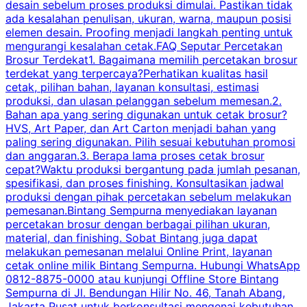
desain sebelum proses produksi dimulai. Pastikan tidak
k
ada kesalahan penulisan, ukuran, warna, maupun posisi
H
elemen desain. Proofing menjadi langkah penting untuk
mengurangi kesalahan cetak.FAQ Seputar Percetakan
s
Brosur Terdekat1. Bagaimana memilih percetakan brosur
terdekat yang terpercaya?Perhatikan kualitas hasil
cetak, pilihan bahan, layanan konsultasi, estimasi
produksi, dan ulasan pelanggan sebelum memesan.2.
Bahan apa yang sering digunakan untuk cetak brosur?
HVS, Art Paper, dan Art Carton menjadi bahan yang
paling sering digunakan. Pilih sesuai kebutuhan promosi
dan anggaran.3. Berapa lama proses cetak brosur
cepat?Waktu produksi bergantung pada jumlah pesanan,
spesifikasi, dan proses finishing. Konsultasikan jadwal
produksi dengan pihak percetakan sebelum melakukan
pemesanan.Bintang Sempurna menyediakan layanan
percetakan brosur dengan berbagai pilihan ukuran,
material, dan finishing. Sobat Bintang juga dapat
melakukan pemesanan melalui Online Print, layanan
cetak online milik Bintang Sempurna. Hubungi WhatsApp
0812-8875-0000 atau kunjungi Offline Store Bintang
Sempurna di Jl. Bendungan Hilir No. 46, Tanah Abang,
Jakarta Pusat untuk berkonsultasi mengenai kebutuhan