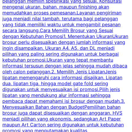
pelanggan memilih spesifikasi yang sesuai. Konsultasi
b
mengenai ukuran, bahan, maupun finishing akan
memudahkan proses pemesanan.Layanan pengiriman
h
juga menjadi nilai tambah, terutama bagi pelanggan
p
yang tidak memiliki waktu untuk mengambil pesanan
m
secara langsung.Cara Memilih Brosur yang Sesuai
dengan Kebutuhan Promosi1. Menentukan UkuranUkuran
w
brosur perlu disesuaikan dengan jumlah informasi yang
ingin disampaikan. Ukuran A4, A5, dan DL menjadi
pilihan yang paling sering digunakan untuk berbagai
f
kebutuhan promosi.Ukuran yang tepat membantu
d
informasi tersusun dengan jelas sehingga mudah dibaca
l
oleh calon pelanggan.2. Memilih Jenis LipatanJenis
t
lipatan memengaruhi cara informasi disajikan. Lipatan
S
dua, lipatan tiga, hingga model gate fold sering
P
digunakan untuk menyesuaikan isi promosi.Pilih jenis
lipatan yang mendukung alur informasi sehingga
s
pembaca dapat memahami isi brosur dengan mudah.3.
i
Menyesuaikan Bahan dengan BudgetPemilihan bahan
brosur juga dapat disesuaikan dengan anggaran. HVS
menjadi pilihan yang ekonomis, sedangkan Art Paper
d
maupun Art Carton sering digunakan untuk kebutuhan
t
promosi yang mengutamakan kualitas
t