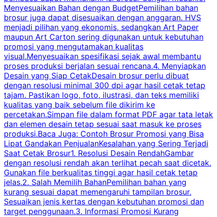
Menyesuaikan Bahan dengan BudgetPemilihan bahan
brosur juga dapat disesuaikan dengan anggaran. HVS
menjadi pilihan yang ekonomis, sedangkan Art Paper
d
maupun Art Carton sering digunakan untuk kebutuhan
t
promosi yang mengutamakan kualitas
t
visual.Menyesuaikan spesifikasi sejak awal membantu
proses produksi berjalan sesuai rencana.4. Menyiapkan
k
Desain yang Siap CetakDesain brosur perlu dibuat
dengan resolusi minimal 300 dpi agar hasil cetak tetap
tajam. Pastikan logo, foto, ilustrasi, dan teks memiliki
kualitas yang baik sebelum file dikirim ke
percetakan.Simpan file dalam format PDF agar tata letak
dan elemen desain tetap sesuai saat masuk ke proses
produksi.Baca Juga: Contoh Brosur Promosi yang Bisa
s
Lipat Gandakan PenjualanKesalahan yang Sering Terjadi
Saat Cetak Brosur1. Resolusi Desain RendahGambar
dengan resolusi rendah akan terlihat pecah saat dicetak.
p
Gunakan file berkualitas tinggi agar hasil cetak tetap
T
jelas.2. Salah Memilih BahanPemilihan bahan yang
p
kurang sesuai dapat memengaruhi tampilan brosur.
Sesuaikan jenis kertas dengan kebutuhan promosi dan
m
target penggunaan.3. Informasi Promosi Kurang