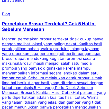
Lihat Semua
Blog
Percetakan Brosur Terdekat? Cek 5 Hal Ini
Sebelum Memesan
Mencari percetakan brosur terdekat tidak cukup hanya
C
dengan melihat lokasi yang paling dekat. Kualitas hasil
cetak, pilihan bahan, waktu produksi, hingga layanan
S
yang diberikan juga perlu menjadi pertimbangan agar
t
brosur dapat mendukung kegiatan promosi secara
n
maksimal.Brosur masih menjadi salah satu media
k
promosi yang banyak digunakan karena mampu
d
menyampaikan informasi secara lengkap dalam satu
c
lembar cetak. Sebelum melakukan cetak brosur, simak
lima hal berikut agar hasil yang diterima sesuai dengan
s
kebutuhan bisnis.5 Hal yang Perlu Dicek Sebelum
Memesan Brosur1. Kualitas Hasil CetakHal pertama yang
perlu diperhatikan adalah kualitas hasil cetak. Warna
m
yang tajam, tulisan yang jelas, dan gambar yang tidak
U
pecah menunjukkan bahwa percetakan menggunakan