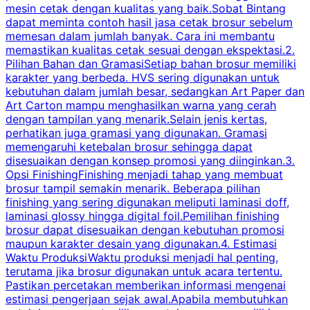
mesin cetak dengan kualitas yang baik.Sobat Bintang
dapat meminta contoh hasil jasa cetak brosur sebelum
memesan dalam jumlah banyak. Cara ini membantu
u
memastikan kualitas cetak sesuai dengan ekspektasi.2.
p
Pilihan Bahan dan GramasiSetiap bahan brosur memiliki
karakter yang berbeda. HVS sering digunakan untuk
i
kebutuhan dalam jumlah besar, sedangkan Art Paper dan
p
Art Carton mampu menghasilkan warna yang cerah
t
dengan tampilan yang menarik.Selain jenis kertas,
perhatikan juga gramasi yang digunakan. Gramasi
t
memengaruhi ketebalan brosur sehingga dapat
disesuaikan dengan konsep promosi yang diinginkan.3.
s
Opsi FinishingFinishing menjadi tahap yang membuat
brosur tampil semakin menarik. Beberapa pilihan
d
finishing yang sering digunakan meliputi laminasi doff,
g
laminasi glossy hingga digital foil.Pemilihan finishing
d
brosur dapat disesuaikan dengan kebutuhan promosi
p
maupun karakter desain yang digunakan.4. Estimasi
Waktu ProduksiWaktu produksi menjadi hal penting,
terutama jika brosur digunakan untuk acara tertentu.
s
Pastikan percetakan memberikan informasi mengenai
s
estimasi pengerjaan sejak awal.Apabila membutuhkan
m