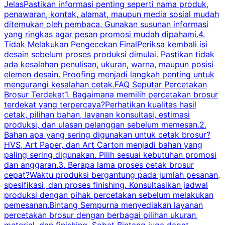
JelasPastikan informasi penting seperti nama produk,
p
penawaran, kontak, alamat, maupun media sosial mudah
s
ditemukan oleh pembaca. Gunakan susunan informasi
yang ringkas agar pesan promosi mudah dipahami.4.
O
Tidak Melakukan Pengecekan FinalPeriksa kembali isi
desain sebelum proses produksi dimulai. Pastikan tidak
k
ada kesalahan penulisan, ukuran, warna, maupun posisi
H
elemen desain. Proofing menjadi langkah penting untuk
mengurangi kesalahan cetak.FAQ Seputar Percetakan
s
Brosur Terdekat1. Bagaimana memilih percetakan brosur
terdekat yang terpercaya?Perhatikan kualitas hasil
cetak, pilihan bahan, layanan konsultasi, estimasi
produksi, dan ulasan pelanggan sebelum memesan.2.
Bahan apa yang sering digunakan untuk cetak brosur?
HVS, Art Paper, dan Art Carton menjadi bahan yang
paling sering digunakan. Pilih sesuai kebutuhan promosi
dan anggaran.3. Berapa lama proses cetak brosur
cepat?Waktu produksi bergantung pada jumlah pesanan,
spesifikasi, dan proses finishing. Konsultasikan jadwal
produksi dengan pihak percetakan sebelum melakukan
pemesanan.Bintang Sempurna menyediakan layanan
percetakan brosur dengan berbagai pilihan ukuran,