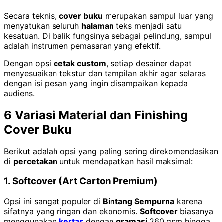
Secara teknis,
cover buku
merupakan sampul luar yang
menyatukan seluruh
halaman
teks menjadi satu
kesatuan. Di balik fungsinya sebagai pelindung, sampul
adalah instrumen pemasaran yang efektif.
Dengan opsi
cetak custom
, setiap desainer dapat
menyesuaikan tekstur dan tampilan akhir agar selaras
dengan isi pesan yang ingin disampaikan kepada
audiens.
6 Variasi Material dan Finishing
Cover Buku
Berikut adalah opsi yang paling sering direkomendasikan
di
percetakan
untuk mendapatkan hasil maksimal:
1. Softcover (Art Carton Premium)
Opsi ini sangat populer di
Bintang Sempurna
karena
sifatnya yang ringan dan ekonomis.
Softcover
biasanya
menggunakan
kertas
dengan
gramasi
260 gsm hingga