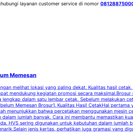
nghubungi layanan customer service di nomor
0812887500
belum Memesan
an melihat lokasi yang paling dekat. Kualitas hasil cetak,
dapat mendukung kegiatan promosi secara maksimal.Brosur
engkap dalam satu lembar cetak. Sebelum melakukan cetak 
belum Memesan Brosur1. Kualitas Hasil CetakHal pertama ya
pecah menunjukkan bahwa percetakan menggunakan mesin ce
 dalam jumlah banyak. Cara ini membantu memastikan kuali
eda. HVS sering digunakan untuk kebutuhan dalam jumlah 
arik.Selain jenis kertas, perhatikan juga gramasi yang d