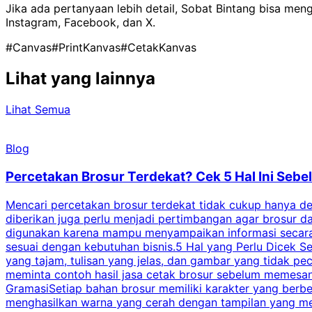
Jika ada pertanyaan lebih detail, Sobat Bintang bisa me
Instagram, Facebook, dan X.
#Canvas
#PrintKanvas
#CetakKanvas
Lihat yang lainnya
Lihat Semua
Blog
Percetakan Brosur Terdekat? Cek 5 Hal Ini Se
Mencari percetakan brosur terdekat tidak cukup hanya deng
diberikan juga perlu menjadi pertimbangan agar brosur 
digunakan karena mampu menyampaikan informasi secara l
sesuai dengan kebutuhan bisnis.5 Hal yang Perlu Dicek Se
yang tajam, tulisan yang jelas, dan gambar yang tidak 
meminta contoh hasil jasa cetak brosur sebelum memesan
GramasiSetiap bahan brosur memiliki karakter yang berb
menghasilkan warna yang cerah dengan tampilan yang men