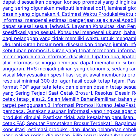
dapat disesuaikan dengan konsep promosi yang diinginkan
yang sering digunakan meliputi laminasi doff, laminasi gl
desain yang digunakan.4. Estimasi Waktu ProduksiWaktu p
informasi mengenai estimasi pengerjaan sejak awal.Apabi
dapat selesai sesuai jadwal.5. Layanan Konsultasi dan P
spesifikasi yang sesuai. Konsultasi mengenai ukuran, ba
bagi pelanggan yang tidak memiliki waktu untuk mengam
UkuranUkuran brosur perlu disesuaikan dengan jumlah inf
kebutuhan promosi.Ukuran yang tepat membantu informasi 
memengaruhi cara informasi disajikan. Lipatan dua, lipata
alur informasi sehingga pembaca dapat memahami isi br
anggaran. HVS menjadi pilihan yang ekonomis, sedangka
visual.Menyesuaikan spesifikasi sejak awal membantu pro
resolusi minimal 300 dpi agar hasil cetak tetap tajam. Past
format PDF agar tata letak dan elemen desain tetap sesu
yang Sering Terjadi Saat Cetak Brosur1. Resolusi Desain R
cetak tetap jelas.2. Salah Memilih BahanPemilihan bahan
target penggunaan.3. Informasi Promosi Kurang JelasPast
pembaca. Gunakan susunan informasi yang ringkas agar p
produksi dimulai. Pastikan tidak ada kesalahan penulisan
cetak.FAQ Seputar Percetakan Brosur Terdekat1. Bagaimana
konsultasi, estimasi produksi, dan ulasan pelanggan seb
yang paling sering digunakan. Pilih sesuai kebutuhan pr