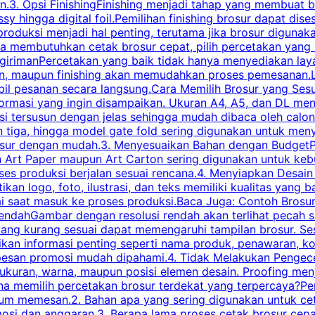
.3. Opsi FinishingFinishing menjadi tahap yang membuat br
ossy hingga digital foil.Pemilihan finishing brosur dapat 
roduksi menjadi hal penting, terutama jika brosur digunak
la membutuhkan cetak brosur cepat, pilih percetakan yang
engirimanPercetakan yang baik tidak hanya menyediakan la
han, maupun finishing akan memudahkan proses pemesanan.L
bil pesanan secara langsung.Cara Memilih Brosur yang Se
ormasi yang ingin disampaikan. Ukuran A4, A5, dan DL menj
tersusun dengan jelas sehingga mudah dibaca oleh calon p
n tiga, hingga model gate fold sering digunakan untuk meny
osur dengan mudah.3. Menyesuaikan Bahan dengan BudgetPe
n Art Paper maupun Art Carton sering digunakan untuk ke
ses produksi berjalan sesuai rencana.4. Menyiapkan Desai
ikan logo, foto, ilustrasi, dan teks memiliki kualitas yang 
ai saat masuk ke proses produksi.Baca Juga: Contoh Brosu
endahGambar dengan resolusi rendah akan terlihat pecah saa
 yang kurang sesuai dapat memengaruhi tampilan brosur. S
ikan informasi penting seperti nama produk, penawaran, k
esan promosi mudah dipahami.4. Tidak Melakukan Pengecek
, ukuran, warna, maupun posisi elemen desain. Proofing me
 memilih percetakan brosur terdekat yang terpercaya?Perha
elum memesan.2. Bahan apa yang sering digunakan untuk ce
omosi dan anggaran.3. Berapa lama proses cetak brosur ce