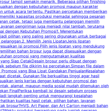
osur tampil semakin menarik. Beberapa pilihan finishing
j
disesuaikan dengan kebutuhan promosi maupun karakter
k
an untuk acara tertentu. Pastikan percetakan memberikan
m
 memiliki kapasitas produksi memadai sehingga pesanan
n
yanan cetak, tetapi juga membantu pelanggan memilih
t
ayanan pengiriman juga menjadi nilai tambah, terutama
suai dengan Kebutuhan Promosi1. Menentukan
d
adi pilihan yang paling sering digunakan untuk berbagai
d
elanggan.2. Memilih Jenis LipatanJenis lipatan
g
esuaikan isi promosi.Pilih jenis lipatan yang mendukung
C
milihan bahan brosur juga dapat disesuaikan dengan
butuhan promosi yang mengutamakan kualitas
a
n yang Siap CetakDesain brosur perlu dibuat dengan
m
baik sebelum file dikirim ke percetakan.Simpan file dalam
r Promosi yang Bisa Lipat Gandakan PenjualanKesalahan
t dicetak. Gunakan file berkualitas tinggi agar hasil
p
esuaikan jenis kertas dengan kebutuhan promosi dan
ontak, alamat, maupun media sosial mudah ditemukan oleh
s
an FinalPeriksa kembali isi desain sebelum proses
c
njadi langkah penting untuk mengurangi kesalahan
P
tikan kualitas hasil cetak, pilihan bahan, layanan
tak brosur?HVS, Art Paper, dan Art Carton menjadi bahan
pat?Waktu produksi bergantung pada jumlah pesanan,