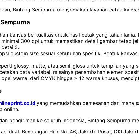
takan, Bintang Sempurna menyediakan layanan cetak kanvas 
g Sempurna
kanvas berkualitas untuk hasil cetak yang tahan lama. Pili
lusi minimal 300 dpi untuk memastikan detail gambar tetap 
detail2.
psi custom size sesuai kebutuhan spesifik. Bentuk kanvas y
 seperti glossy, matte, atau semi-gloss untuk tampilan yang 
akan data variabel, misalnya penambahan elemen spesifik 
psi warna, dari CMYK hingga > 12 warna khusus, mencipta
e
nlineprint.co.id
yang memudahkan pemesanan dari mana sa
 online.
dan pengiriman ke seluruh Indonesia, Bintang Sempurna men
si di Jl. Bendungan Hilir No. 46, Jakarta Pusat, DKI Jakar