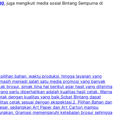
00
, juga mengikuti media sosial Bintang Sempurna di
 pilihan bahan, waktu produksi, hingga layanan yang
C
 masih menjadi salah satu media promosi yang banyak
a
brosur, simak lima hal berikut agar hasil yang diterima
p
ng perlu diperhatikan adalah kualitas hasil cetak. Warna
s
tak dengan kualitas yang baik.Sobat Bintang dapat
tas cetak sesuai dengan ekspektasi.2. Pilihan Bahan dan
u
besar, sedangkan Art Paper dan Art Carton mampu
s
igunakan. Gramasi memengaruhi ketebalan brosur sehingga
a