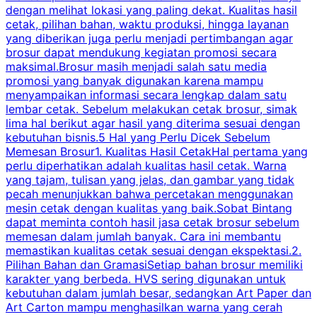
dengan melihat lokasi yang paling dekat. Kualitas hasil
cetak, pilihan bahan, waktu produksi, hingga layanan
S
yang diberikan juga perlu menjadi pertimbangan agar
t
brosur dapat mendukung kegiatan promosi secara
n
maksimal.Brosur masih menjadi salah satu media
k
promosi yang banyak digunakan karena mampu
d
menyampaikan informasi secara lengkap dalam satu
c
lembar cetak. Sebelum melakukan cetak brosur, simak
lima hal berikut agar hasil yang diterima sesuai dengan
s
kebutuhan bisnis.5 Hal yang Perlu Dicek Sebelum
Memesan Brosur1. Kualitas Hasil CetakHal pertama yang
perlu diperhatikan adalah kualitas hasil cetak. Warna
m
yang tajam, tulisan yang jelas, dan gambar yang tidak
U
pecah menunjukkan bahwa percetakan menggunakan
mesin cetak dengan kualitas yang baik.Sobat Bintang
dapat meminta contoh hasil jasa cetak brosur sebelum
memesan dalam jumlah banyak. Cara ini membantu
u
memastikan kualitas cetak sesuai dengan ekspektasi.2.
p
Pilihan Bahan dan GramasiSetiap bahan brosur memiliki
karakter yang berbeda. HVS sering digunakan untuk
i
kebutuhan dalam jumlah besar, sedangkan Art Paper dan
p
Art Carton mampu menghasilkan warna yang cerah
t