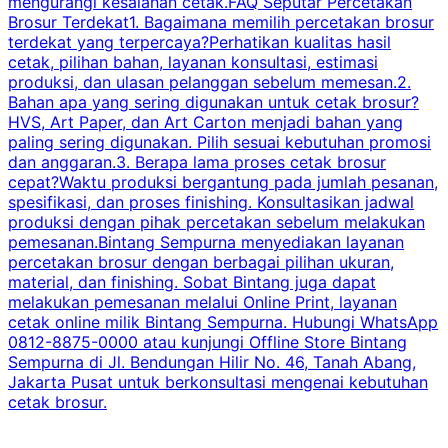
mengurangi kesalahan cetak.FAQ Seputar Percetakan
s
Brosur Terdekat1. Bagaimana memilih percetakan brosur
terdekat yang terpercaya?Perhatikan kualitas hasil
cetak, pilihan bahan, layanan konsultasi, estimasi
produksi, dan ulasan pelanggan sebelum memesan.2.
Bahan apa yang sering digunakan untuk cetak brosur?
HVS, Art Paper, dan Art Carton menjadi bahan yang
paling sering digunakan. Pilih sesuai kebutuhan promosi
dan anggaran.3. Berapa lama proses cetak brosur
cepat?Waktu produksi bergantung pada jumlah pesanan,
spesifikasi, dan proses finishing. Konsultasikan jadwal
produksi dengan pihak percetakan sebelum melakukan
pemesanan.Bintang Sempurna menyediakan layanan
percetakan brosur dengan berbagai pilihan ukuran,
material, dan finishing. Sobat Bintang juga dapat
melakukan pemesanan melalui Online Print, layanan
cetak online milik Bintang Sempurna. Hubungi WhatsApp
0812-8875-0000 atau kunjungi Offline Store Bintang
Sempurna di Jl. Bendungan Hilir No. 46, Tanah Abang,
Jakarta Pusat untuk berkonsultasi mengenai kebutuhan
cetak brosur.