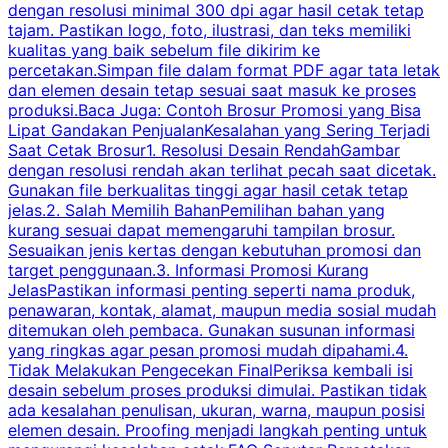
dengan resolusi minimal 300 dpi agar hasil cetak tetap
tajam. Pastikan logo, foto, ilustrasi, dan teks memiliki
kualitas yang baik sebelum file dikirim ke
percetakan.Simpan file dalam format PDF agar tata letak
dan elemen desain tetap sesuai saat masuk ke proses
produksi.Baca Juga: Contoh Brosur Promosi yang Bisa
s
Lipat Gandakan PenjualanKesalahan yang Sering Terjadi
Saat Cetak Brosur1. Resolusi Desain RendahGambar
dengan resolusi rendah akan terlihat pecah saat dicetak.
p
Gunakan file berkualitas tinggi agar hasil cetak tetap
T
jelas.2. Salah Memilih BahanPemilihan bahan yang
p
kurang sesuai dapat memengaruhi tampilan brosur.
Sesuaikan jenis kertas dengan kebutuhan promosi dan
m
target penggunaan.3. Informasi Promosi Kurang
JelasPastikan informasi penting seperti nama produk,
p
penawaran, kontak, alamat, maupun media sosial mudah
s
ditemukan oleh pembaca. Gunakan susunan informasi
yang ringkas agar pesan promosi mudah dipahami.4.
O
Tidak Melakukan Pengecekan FinalPeriksa kembali isi
desain sebelum proses produksi dimulai. Pastikan tidak
k
ada kesalahan penulisan, ukuran, warna, maupun posisi
H
elemen desain. Proofing menjadi langkah penting untuk