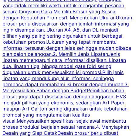
yang tidak memiliki waktu untuk mengambil pesanan
m
secara langsung.Cara Memilih Brosur yang Sesuai
dengan Kebutuhan Promosi1. Menentukan UkuranUkuran
w
brosur perlu disesuaikan dengan jumlah informasi yang
ingin disampaikan. Ukuran A4, A5, dan DL menjadi
pilihan yang paling sering digunakan untuk berbagai
f
kebutuhan promosi.Ukuran yang tepat membantu
d
informasi tersusun dengan jelas sehingga mudah dibaca
l
oleh calon pelanggan.2. Memilih Jenis LipatanJenis
t
lipatan memengaruhi cara informasi disajikan. Lipatan
S
dua, lipatan tiga, hingga model gate fold sering
P
digunakan untuk menyesuaikan isi promosi.Pilih jenis
lipatan yang mendukung alur informasi sehingga
s
pembaca dapat memahami isi brosur dengan mudah.3.
i
Menyesuaikan Bahan dengan BudgetPemilihan bahan
brosur juga dapat disesuaikan dengan anggaran. HVS
menjadi pilihan yang ekonomis, sedangkan Art Paper
d
maupun Art Carton sering digunakan untuk kebutuhan
t
promosi yang mengutamakan kualitas
t
visual.Menyesuaikan spesifikasi sejak awal membantu
proses produksi berjalan sesuai rencana.4. Menyiapkan
k
Desain yang Siap CetakDesain brosur perlu dibuat