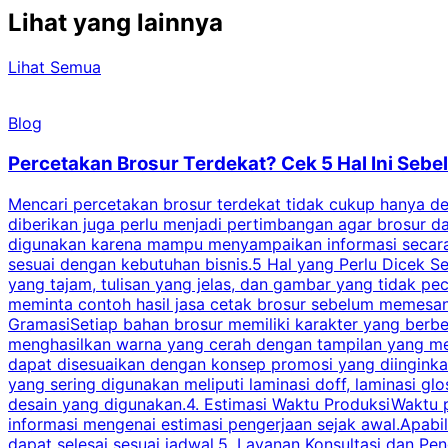
Lihat yang lainnya
Lihat Semua
Blog
Percetakan Brosur Terdekat? Cek 5 Hal Ini Se
Mencari percetakan brosur terdekat tidak cukup hanya deng
diberikan juga perlu menjadi pertimbangan agar brosur 
digunakan karena mampu menyampaikan informasi secara l
sesuai dengan kebutuhan bisnis.5 Hal yang Perlu Dicek Se
yang tajam, tulisan yang jelas, dan gambar yang tidak 
meminta contoh hasil jasa cetak brosur sebelum memesan
GramasiSetiap bahan brosur memiliki karakter yang berb
menghasilkan warna yang cerah dengan tampilan yang men
dapat disesuaikan dengan konsep promosi yang diinginkan
yang sering digunakan meliputi laminasi doff, laminasi gl
desain yang digunakan.4. Estimasi Waktu ProduksiWaktu p
informasi mengenai estimasi pengerjaan sejak awal.Apabi
dapat selesai sesuai jadwal.5. Layanan Konsultasi dan P