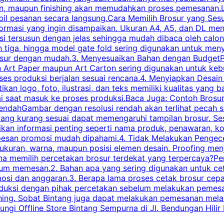
han, maupun finishing akan memudahkan proses pemesanan.L
bil pesanan secara langsung.Cara Memilih Brosur yang Se
ormasi yang ingin disampaikan. Ukuran A4, A5, dan DL menj
tersusun dengan jelas sehingga mudah dibaca oleh calon p
n tiga, hingga model gate fold sering digunakan untuk meny
osur dengan mudah.3. Menyesuaikan Bahan dengan BudgetPe
n Art Paper maupun Art Carton sering digunakan untuk ke
ses produksi berjalan sesuai rencana.4. Menyiapkan Desai
ikan logo, foto, ilustrasi, dan teks memiliki kualitas yang 
ai saat masuk ke proses produksi.Baca Juga: Contoh Brosu
endahGambar dengan resolusi rendah akan terlihat pecah saa
 yang kurang sesuai dapat memengaruhi tampilan brosur. S
ikan informasi penting seperti nama produk, penawaran, k
esan promosi mudah dipahami.4. Tidak Melakukan Pengecek
, ukuran, warna, maupun posisi elemen desain. Proofing me
 memilih percetakan brosur terdekat yang terpercaya?Perha
elum memesan.2. Bahan apa yang sering digunakan untuk ce
omosi dan anggaran.3. Berapa lama proses cetak brosur ce
l produksi dengan pihak percetakan sebelum melakukan pem
shing. Sobat Bintang juga dapat melakukan pemesanan melalui
 Offline Store Bintang Sempurna di Jl. Bendungan Hilir N