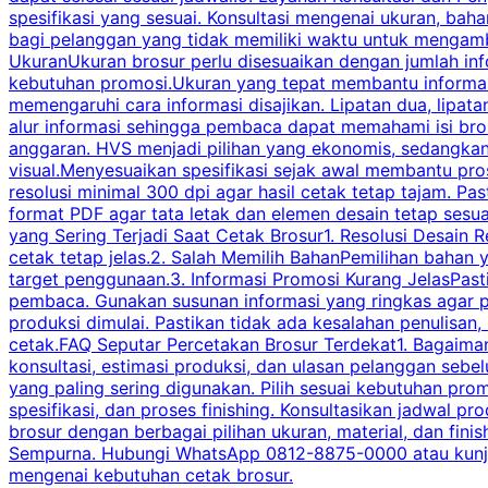
spesifikasi yang sesuai. Konsultasi mengenai ukuran, ba
bagi pelanggan yang tidak memiliki waktu untuk mengam
UkuranUkuran brosur perlu disesuaikan dengan jumlah inf
kebutuhan promosi.Ukuran yang tepat membantu informasi 
memengaruhi cara informasi disajikan. Lipatan dua, lipata
alur informasi sehingga pembaca dapat memahami isi br
anggaran. HVS menjadi pilihan yang ekonomis, sedangka
visual.Menyesuaikan spesifikasi sejak awal membantu pro
resolusi minimal 300 dpi agar hasil cetak tetap tajam. Past
format PDF agar tata letak dan elemen desain tetap sesu
yang Sering Terjadi Saat Cetak Brosur1. Resolusi Desain R
cetak tetap jelas.2. Salah Memilih BahanPemilihan bahan
target penggunaan.3. Informasi Promosi Kurang JelasPast
pembaca. Gunakan susunan informasi yang ringkas agar p
produksi dimulai. Pastikan tidak ada kesalahan penulisan
cetak.FAQ Seputar Percetakan Brosur Terdekat1. Bagaimana
konsultasi, estimasi produksi, dan ulasan pelanggan seb
yang paling sering digunakan. Pilih sesuai kebutuhan pr
spesifikasi, dan proses finishing. Konsultasikan jadwa
brosur dengan berbagai pilihan ukuran, material, dan fini
Sempurna. Hubungi WhatsApp 0812-8875-0000 atau kunjungi
mengenai kebutuhan cetak brosur.