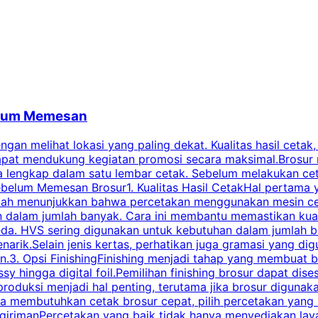
belum Memesan
an melihat lokasi yang paling dekat. Kualitas hasil cetak,
dapat mendukung kegiatan promosi secara maksimal.Brosur
engkap dalam satu lembar cetak. Sebelum melakukan cetak 
belum Memesan Brosur1. Kualitas Hasil CetakHal pertama ya
pecah menunjukkan bahwa percetakan menggunakan mesin ce
 dalam jumlah banyak. Cara ini membantu memastikan kuali
eda. HVS sering digunakan untuk kebutuhan dalam jumlah 
arik.Selain jenis kertas, perhatikan juga gramasi yang d
.3. Opsi FinishingFinishing menjadi tahap yang membuat br
ossy hingga digital foil.Pemilihan finishing brosur dapat 
roduksi menjadi hal penting, terutama jika brosur digunak
la membutuhkan cetak brosur cepat, pilih percetakan yang
engirimanPercetakan yang baik tidak hanya menyediakan la