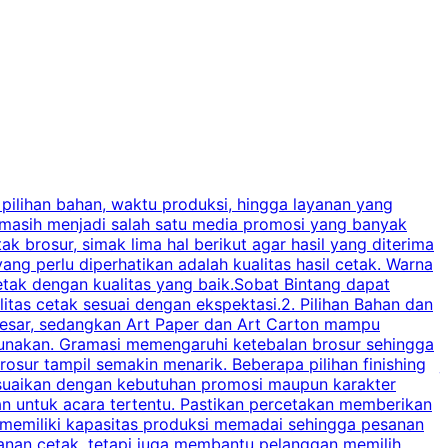
 pilihan bahan, waktu produksi, hingga layanan yang
C
 masih menjadi salah satu media promosi yang banyak
a
brosur, simak lima hal berikut agar hasil yang diterima
p
ng perlu diperhatikan adalah kualitas hasil cetak. Warna
s
tak dengan kualitas yang baik.Sobat Bintang dapat
tas cetak sesuai dengan ekspektasi.2. Pilihan Bahan dan
u
besar, sedangkan Art Paper dan Art Carton mampu
s
igunakan. Gramasi memengaruhi ketebalan brosur sehingga
a
osur tampil semakin menarik. Beberapa pilihan finishing
j
disesuaikan dengan kebutuhan promosi maupun karakter
k
an untuk acara tertentu. Pastikan percetakan memberikan
m
 memiliki kapasitas produksi memadai sehingga pesanan
n
yanan cetak, tetapi juga membantu pelanggan memilih
t