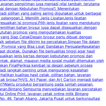
ayanan pengiriman juga menjadi nilai tambah, terutama
suai dengan Kebutuhan Promosi1. Menentukan
d
adi pilihan yang paling sering digunakan untuk berbagai
d
elanggan.2. Memilih Jenis LipatanJenis lipatan
g
esuaikan isi promosi.Pilih jenis lipatan yang mendukung
C
milihan bahan brosur juga dapat disesuaikan dengan
butuhan promosi yang mengutamakan kualitas
a
n yang Siap CetakDesain brosur perlu dibuat dengan
m
baik sebelum file dikirim ke percetakan.Simpan file dalam
r Promosi yang Bisa Lipat Gandakan PenjualanKesalahan
t dicetak. Gunakan file berkualitas tinggi agar hasil
p
esuaikan jenis kertas dengan kebutuhan promosi dan
ontak, alamat, maupun media sosial mudah ditemukan oleh
s
an FinalPeriksa kembali isi desain sebelum proses
c
njadi langkah penting untuk mengurangi kesalahan
P
tikan kualitas hasil cetak, pilihan bahan, layanan
tak brosur?HVS, Art Paper, dan Art Carton menjadi bahan
pat?Waktu produksi bergantung pada jumlah pesanan,
esanan.Bintang Sempurna menyediakan layanan percetakan
 Online Print, layanan cetak online milik Bintang
o. 46, Tanah Abang, Jakarta Pusat untuk berkonsultasi