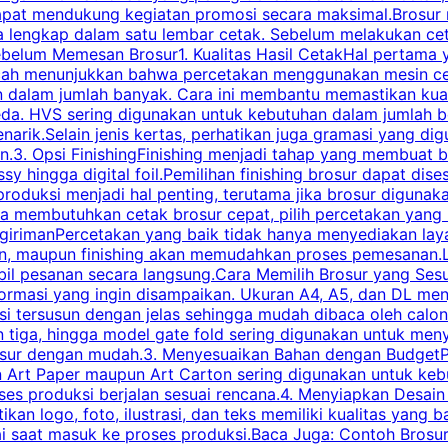
dapat mendukung kegiatan promosi secara maksimal.Brosur
engkap dalam satu lembar cetak. Sebelum melakukan cetak 
belum Memesan Brosur1. Kualitas Hasil CetakHal pertama ya
pecah menunjukkan bahwa percetakan menggunakan mesin ce
 dalam jumlah banyak. Cara ini membantu memastikan kuali
eda. HVS sering digunakan untuk kebutuhan dalam jumlah 
arik.Selain jenis kertas, perhatikan juga gramasi yang d
.3. Opsi FinishingFinishing menjadi tahap yang membuat br
ossy hingga digital foil.Pemilihan finishing brosur dapat 
roduksi menjadi hal penting, terutama jika brosur digunak
la membutuhkan cetak brosur cepat, pilih percetakan yang
engirimanPercetakan yang baik tidak hanya menyediakan la
han, maupun finishing akan memudahkan proses pemesanan.L
bil pesanan secara langsung.Cara Memilih Brosur yang Se
ormasi yang ingin disampaikan. Ukuran A4, A5, dan DL menj
tersusun dengan jelas sehingga mudah dibaca oleh calon p
n tiga, hingga model gate fold sering digunakan untuk meny
osur dengan mudah.3. Menyesuaikan Bahan dengan BudgetPe
n Art Paper maupun Art Carton sering digunakan untuk ke
ses produksi berjalan sesuai rencana.4. Menyiapkan Desai
ikan logo, foto, ilustrasi, dan teks memiliki kualitas yang 
ai saat masuk ke proses produksi.Baca Juga: Contoh Brosu