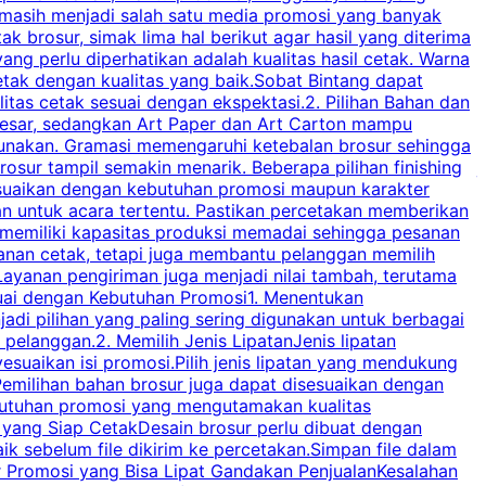
 masih menjadi salah satu media promosi yang banyak
a
brosur, simak lima hal berikut agar hasil yang diterima
p
ng perlu diperhatikan adalah kualitas hasil cetak. Warna
s
tak dengan kualitas yang baik.Sobat Bintang dapat
tas cetak sesuai dengan ekspektasi.2. Pilihan Bahan dan
u
besar, sedangkan Art Paper dan Art Carton mampu
s
igunakan. Gramasi memengaruhi ketebalan brosur sehingga
a
osur tampil semakin menarik. Beberapa pilihan finishing
j
disesuaikan dengan kebutuhan promosi maupun karakter
k
an untuk acara tertentu. Pastikan percetakan memberikan
m
 memiliki kapasitas produksi memadai sehingga pesanan
n
yanan cetak, tetapi juga membantu pelanggan memilih
t
ayanan pengiriman juga menjadi nilai tambah, terutama
suai dengan Kebutuhan Promosi1. Menentukan
d
adi pilihan yang paling sering digunakan untuk berbagai
d
elanggan.2. Memilih Jenis LipatanJenis lipatan
g
esuaikan isi promosi.Pilih jenis lipatan yang mendukung
C
milihan bahan brosur juga dapat disesuaikan dengan
butuhan promosi yang mengutamakan kualitas
a
n yang Siap CetakDesain brosur perlu dibuat dengan
m
baik sebelum file dikirim ke percetakan.Simpan file dalam
r Promosi yang Bisa Lipat Gandakan PenjualanKesalahan