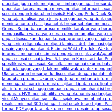
diberikan juga perlu menjadi pertimbangan agar brosur 
digunakan karena mampu menyampaikan informasi secara l
sesuai dengan kebutuhan bisnis.5 Hal yang Perlu Dicek Se
yang tajam, tulisan yang jelas, dan gambar yang tidak 
meminta contoh hasil jasa cetak brosur sebelum memesan
GramasiSetiap bahan brosur memiliki karakter yang berb
menghasilkan warna yang cerah dengan tampilan yang men
dapat disesuaikan dengan konsep promosi yang diinginkan
yang sering digunakan meliputi laminasi doff, laminasi gl
desain yang digunakan.4. Estimasi Waktu ProduksiWaktu p
informasi mengenai estimasi pengerjaan sejak awal.Apabi
dapat selesai sesuai jadwal.5. Layanan Konsultasi dan P
spesifikasi yang sesuai. Konsultasi mengenai ukuran, ba
bagi pelanggan yang tidak memiliki waktu untuk mengam
UkuranUkuran brosur perlu disesuaikan dengan jumlah inf
kebutuhan promosi.Ukuran yang tepat membantu informasi 
memengaruhi cara informasi disajikan. Lipatan dua, lipata
alur informasi sehingga pembaca dapat memahami isi br
anggaran. HVS menjadi pilihan yang ekonomis, sedangka
visual.Menyesuaikan spesifikasi sejak awal membantu pro
resolusi minimal 300 dpi agar hasil cetak tetap tajam. Past
format PDF agar tata letak dan elemen desain tetap sesu