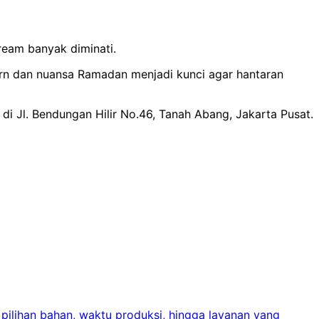
ream banyak diminati.
ern dan nuansa Ramadan menjadi kunci agar hantaran
 Jl. Bendungan Hilir No.46, Tanah Abang, Jakarta Pusat.
 pilihan bahan, waktu produksi, hingga layanan yang
C