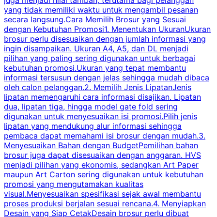
juga menjadi nilai tambah, terutama bagi pelanggan
p
yang tidak memiliki waktu untuk mengambil pesanan
m
secara langsung.Cara Memilih Brosur yang Sesuai
dengan Kebutuhan Promosi1. Menentukan UkuranUkuran
w
brosur perlu disesuaikan dengan jumlah informasi yang
ingin disampaikan. Ukuran A4, A5, dan DL menjadi
pilihan yang paling sering digunakan untuk berbagai
f
kebutuhan promosi.Ukuran yang tepat membantu
d
informasi tersusun dengan jelas sehingga mudah dibaca
l
oleh calon pelanggan.2. Memilih Jenis LipatanJenis
t
lipatan memengaruhi cara informasi disajikan. Lipatan
S
dua, lipatan tiga, hingga model gate fold sering
P
digunakan untuk menyesuaikan isi promosi.Pilih jenis
lipatan yang mendukung alur informasi sehingga
s
pembaca dapat memahami isi brosur dengan mudah.3.
i
Menyesuaikan Bahan dengan BudgetPemilihan bahan
brosur juga dapat disesuaikan dengan anggaran. HVS
menjadi pilihan yang ekonomis, sedangkan Art Paper
d
maupun Art Carton sering digunakan untuk kebutuhan
t
promosi yang mengutamakan kualitas
t
visual.Menyesuaikan spesifikasi sejak awal membantu
proses produksi berjalan sesuai rencana.4. Menyiapkan
k
Desain yang Siap CetakDesain brosur perlu dibuat