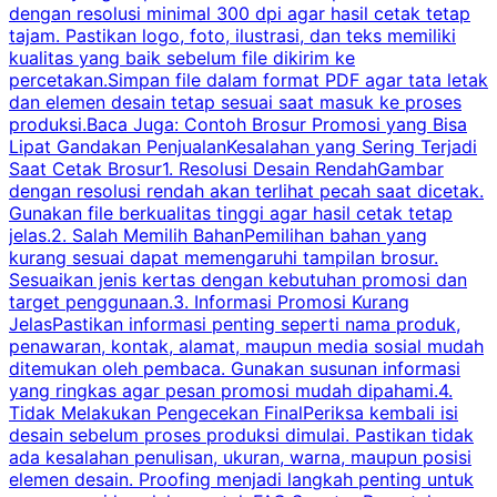
dengan resolusi minimal 300 dpi agar hasil cetak tetap
tajam. Pastikan logo, foto, ilustrasi, dan teks memiliki
kualitas yang baik sebelum file dikirim ke
percetakan.Simpan file dalam format PDF agar tata letak
dan elemen desain tetap sesuai saat masuk ke proses
produksi.Baca Juga: Contoh Brosur Promosi yang Bisa
s
Lipat Gandakan PenjualanKesalahan yang Sering Terjadi
Saat Cetak Brosur1. Resolusi Desain RendahGambar
dengan resolusi rendah akan terlihat pecah saat dicetak.
p
Gunakan file berkualitas tinggi agar hasil cetak tetap
T
jelas.2. Salah Memilih BahanPemilihan bahan yang
p
kurang sesuai dapat memengaruhi tampilan brosur.
Sesuaikan jenis kertas dengan kebutuhan promosi dan
m
target penggunaan.3. Informasi Promosi Kurang
JelasPastikan informasi penting seperti nama produk,
p
penawaran, kontak, alamat, maupun media sosial mudah
s
ditemukan oleh pembaca. Gunakan susunan informasi
yang ringkas agar pesan promosi mudah dipahami.4.
O
Tidak Melakukan Pengecekan FinalPeriksa kembali isi
desain sebelum proses produksi dimulai. Pastikan tidak
k
ada kesalahan penulisan, ukuran, warna, maupun posisi
H
elemen desain. Proofing menjadi langkah penting untuk